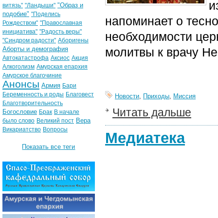
и
"Образ и
витязь"
"Ландыши"
подобие"
"Поделись
напоминает о тесно
Рождеством"
"Православная
инициатива"
"Радость веры"
необходимости цер
"Синдром радости"
Аборигены
Аборты и демография
молитвы к врачу Не
Автокатастрофа
Аксиос
Акция
Алкоголизм
Амурская епархия
Амурское благочиние
Анонсы
Армия
Бари
Беременность и роды
Благовест
Новости
,
Приходы
,
Миссия
Благотворительность
Читать дальше
Богословие
Брак
В начале
Вера
было слово
Великий пост
Викариатство
Вопросы
Медиатека
Показать все теги