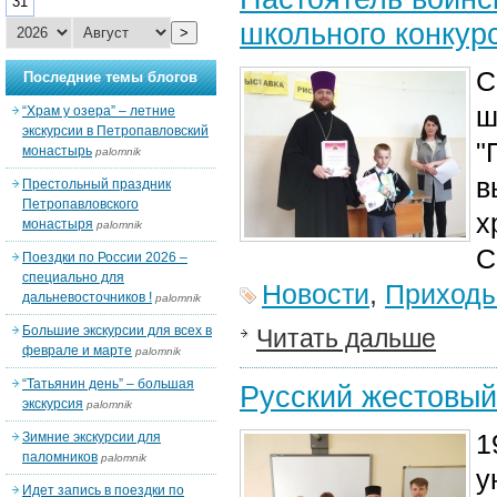
31
школьного конкур
>
С
Последние темы блогов
ш
“Храм у озера” – летние
экскурсии в Петропавловский
"
монастырь
palomnik
в
Престольный праздник
Петропавловского
х
монастыря
palomnik
С
Поездки по России 2026 –
специально для
Новости
,
Приход
дальневосточников !
palomnik
Большие экскурсии для всех в
Читать дальше
феврале и марте
palomnik
“Татьянин день” – большая
Русский жестовый 
экскурсия
palomnik
1
Зимние экскурсии для
паломников
palomnik
у
Идет запись в поездки по