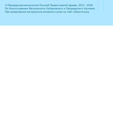
© Приамурская митрополия Русской Православной Церкви, 2012 - 2026
По благословению Митрополита Хабаровского и Приамурского Артемия.
При копировании материалов активная ссылка на сайт обязательна.