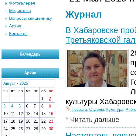
Фотогалерея
Медиатека
Журнал
Вопросы священнику
Архив
В Хабаровске про
Контакты
Третьяковской га
2
Календарь
п
с
Архив
Г
Август
-
2026
Л
пн
вт
ср
чт
пт
сб
вс
1
2
культуры Хабаровс
3
4
5
6
7
8
9
Новости
,
Отделы
,
Культура
,
Анон
10
11
12
13
14
15
16
Читать дальше
17
18
19
20
21
22
23
24
25
26
27
28
29
30
Настоятель воинс