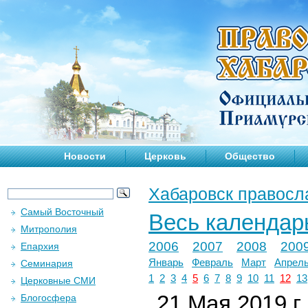
Новости
Церковь
Общество
Хабаровск правосл
Самый Восточный
Весь календар
Митрополия
2006
2007
2008
200
Епархия
Январь
Февраль
Март
Апрел
Семинария
1
2
3
4
5
6
7
8
9
10
11
12
13
Церковные СМИ
21 Мая 2019 г.
Блогосфера