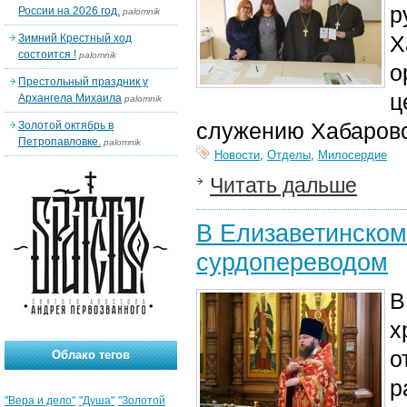
р
России на 2026 год.
palomnik
Х
Зимний Крестный ход
состоится !
palomnik
о
Престольный праздник у
ц
Архангела Михаила
palomnik
служению Хабаровс
Золотой октябрь в
Петропавловке.
palomnik
Новости
,
Отделы
,
Милосердие
Читать дальше
В Елизаветинском
сурдопереводом
В
х
о
Облако тегов
р
"Вера и дело"
"Душа"
"Золотой