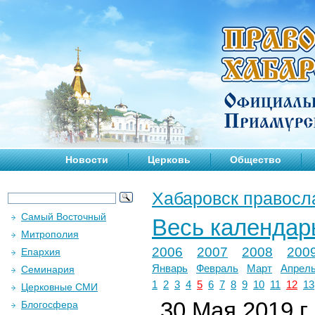
Новости
Церковь
Общество
Хабаровск правосл
Самый Восточный
Весь календар
Митрополия
2006
2007
2008
200
Епархия
Январь
Февраль
Март
Апрел
Семинария
1
2
3
4
5
6
7
8
9
10
11
12
13
Церковные СМИ
30 Мая 2019 г.
Блогосфера