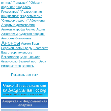
"Образ и
витязь"
"Ландыши"
подобие"
"Поделись
Рождеством"
"Православная
инициатива"
"Радость веры"
"Синдром радости"
Аборигены
Аборты и демография
Автокатастрофа
Аксиос
Акция
Алкоголизм
Амурская епархия
Амурское благочиние
Анонсы
Армия
Бари
Беременность и роды
Благовест
Благотворительность
Богословие
Брак
В начале
Вера
было слово
Великий пост
Викариатство
Вопросы
Показать все теги