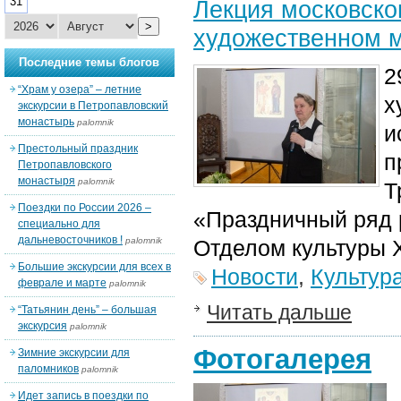
31
Лекция московско
>
художественном 
Последние темы блогов
2
“Храм у озера” – летние
х
экскурсии в Петропавловский
монастырь
palomnik
и
Престольный праздник
п
Петропавловского
монастыря
palomnik
Т
Поездки по России 2026 –
«Праздничный ряд р
специально для
дальневосточников !
palomnik
Отделом культуры 
Большие экскурсии для всех в
Новости
,
Культур
феврале и марте
palomnik
Читать дальше
“Татьянин день” – большая
экскурсия
palomnik
Фотогалерея
Зимние экскурсии для
паломников
palomnik
Идет запись в поездки по