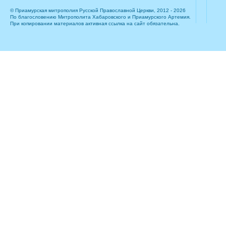
© Приамурская митрополия Русской Православной Церкви, 2012 - 2026
По благословению Митрополита Хабаровского и Приамурского Артемия.
При копировании материалов активная ссылка на сайт обязательна.