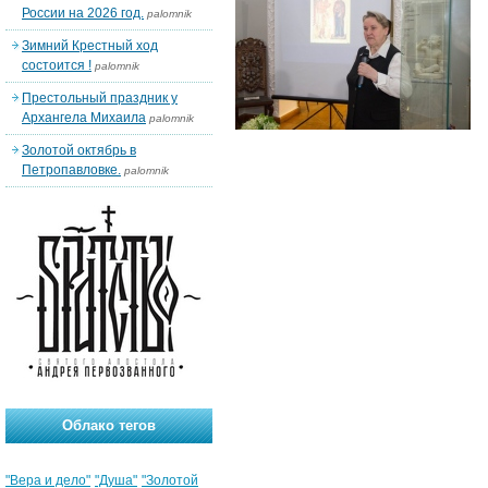
России на 2026 год.
palomnik
Зимний Крестный ход
состоится !
palomnik
Престольный праздник у
Архангела Михаила
palomnik
Золотой октябрь в
Петропавловке.
palomnik
Облако тегов
"Вера и дело"
"Душа"
"Золотой