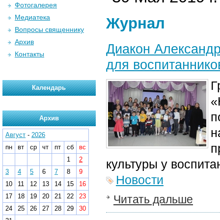
Фотогалерея
Медиатека
Журнал
Вопросы священнику
Архив
Диакон Александр
Контакты
для воспитаннико
Г
Календарь
«
п
Архив
н
Август
-
2026
п
пн
вт
ср
чт
пт
сб
вс
1
2
культуры у воспита
3
4
5
6
7
8
9
Новости
10
11
12
13
14
15
16
17
18
19
20
21
22
23
Читать дальше
24
25
26
27
28
29
30