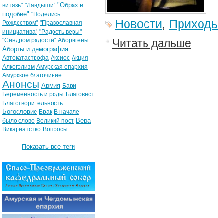
"Образ и
витязь"
"Ландыши"
подобие"
"Поделись
Новости
,
Приход
Рождеством"
"Православная
инициатива"
"Радость веры"
"Синдром радости"
Аборигены
Читать дальше
Аборты и демография
Автокатастрофа
Аксиос
Акция
Алкоголизм
Амурская епархия
Амурское благочиние
Анонсы
Армия
Бари
Беременность и роды
Благовест
Благотворительность
Богословие
Брак
В начале
Вера
было слово
Великий пост
Викариатство
Вопросы
Показать все теги