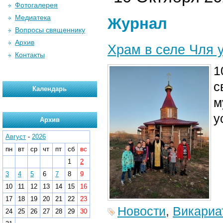
Фотогалерея
Медиатека
Журнал
Вопросы священнику
Архив
Храм в селе Чля 
Контакты
1
с
Календарь
м
у
Архив
Август
-
2026
пн
вт
ср
чт
пт
сб
вс
1
2
3
4
5
6
7
8
9
10
11
12
13
14
15
16
17
18
19
20
21
22
23
Новости
,
Викариа
24
25
26
27
28
29
30