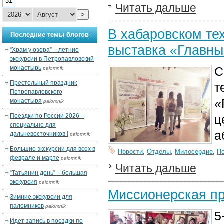
31
Читать дальше
>
В хабаровском те
Последние темы блогов
выставка «Главны
“Храм у озера” – летние
экскурсии в Петропавловский
монастырь
С
palomnik
Престольный праздник
т
Петропавловского
«
монастыря
palomnik
Поездки по России 2026 –
ц
специально для
а
дальневосточников !
palomnik
Большие экскурсии для всех в
Новости
,
Отделы
,
Милосердие
,
П
феврале и марте
palomnik
Читать дальше
“Татьянин день” – большая
экскурсия
palomnik
Миссионерская пр
Зимние экскурсии для
паломников
palomnik
5
Идет запись в поездки по