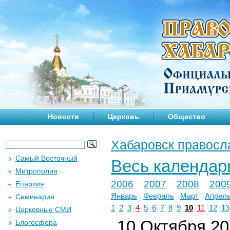
Новости
Церковь
Общество
Хабаровск правосл
Самый Восточный
Весь календар
Митрополия
2006
2007
2008
200
Епархия
Январь
Февраль
Март
Апрел
Семинария
1
2
3
4
5
6
7
8
9
10
11
12
13
Церковные СМИ
10 Октября 202
Блогосфера