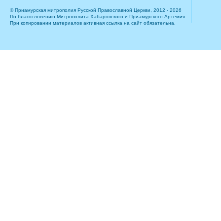
© Приамурская митрополия Русской Православной Церкви, 2012 - 2026
По благословению Митрополита Хабаровского и Приамурского Артемия.
При копировании материалов активная ссылка на сайт обязательна.