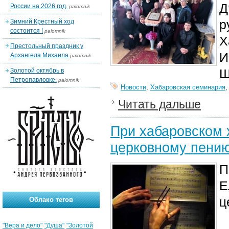
Д
России на 2026 год.
palomnik
р
Зимний Крестный ход
состоится !
palomnik
Х
Престольный праздник у
И
Архангела Михаила
palomnik
Ш
Золотой октябрь в
Петропавловке.
palomnik
Новости
,
Хабаровская семинария
Читать дальше
При хабаровском 
церковному пени
П
Е
ц
Облако тегов
"Вера и дело"
"Душа"
"Золотой