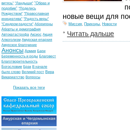
"Образ и
витязь"
"Ландыши"
п
подобие"
"Поделись
Рождеством"
"Православная
новые вещи для по
инициатива"
"Радость веры"
Миссия
,
Приходы
,
Новости
"Синдром радости"
Аборигены
Аборты и демография
Читать дальше
Автокатастрофа
Аксиос
Акция
Алкоголизм
Амурская епархия
Амурское благочиние
Анонсы
Армия
Бари
Беременность и роды
Благовест
Благотворительность
Богословие
Брак
В начале
Вера
было слово
Великий пост
Викариатство
Вопросы
Показать все теги