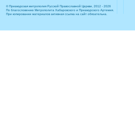
© Приамурская митрополия Русской Православной Церкви, 2012 - 2026
По благословению Митрополита Хабаровского и Приамурского Артемия.
При копировании материалов активная ссылка на сайт обязательна.