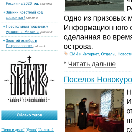
России на 2026 год.
palomnik
Р
Зимний Крестный ход
Одно из призовых 
состоится !
palomnik
Информационного о
Престольный праздник у
Архангела Михаила
palomnik
сделанная во врем
Золотой октябрь в
острова.
Петропавловке.
palomnik
СМИ и Интернет
,
Отделы
,
Новост
Читать дальше
Поселок Новокуро
Н
И
о
Облако тегов
п
с
"Вера и дело"
"Душа"
"Золотой