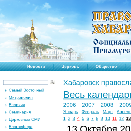
Новости
Церковь
Общество
Хабаровск правосл
Самый Восточный
Весь календар
Митрополия
2006
2007
2008
200
Епархия
Январь
Февраль
Март
Апрел
Семинария
1
2
3
4
5
6
7
8
9
10
11
12
13
Церковные СМИ
13 Октября 202
Блогосфера