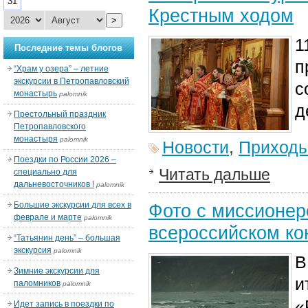
31
Крестным ходом
>
1
Последние темы блогов
п
“Храм у озера” – летние
экскурсии в Петропавловский
с
монастырь
palomnik
д
Престольный праздник
Петропавловского
монастыря
palomnik
Новости
,
Приход
Поездки по России 2026 –
Читать дальше
специально для
дальневосточников !
palomnik
Большие экскурсии для всех в
Фото с миссионер
феврале и марте
palomnik
всероссийском ко
“Татьянин день” – большая
экскурсия
palomnik
В
Зимние экскурсии для
и
паломников
palomnik
«
Идет запись в поездки по