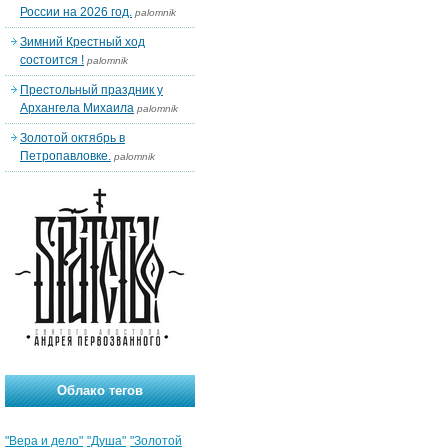
России на 2026 год.
palomnik
Зимний Крестный ход
состоится !
palomnik
Престольный праздник у
Архангела Михаила
palomnik
Золотой октябрь в
Петропавловке.
palomnik
Облако тегов
"Вера и дело"
"Душа"
"Золотой