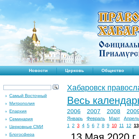
Новости
Церковь
Общество
Хабаровск правосл
Самый Восточный
Весь календар
Митрополия
2006
2007
2008
200
Епархия
Январь
Февраль
Март
Апрел
Семинария
1
2
3
4
5
6
7
8
9
10
11
12
13
Церковные СМИ
13 Мая 2020 г.
Блогосфера