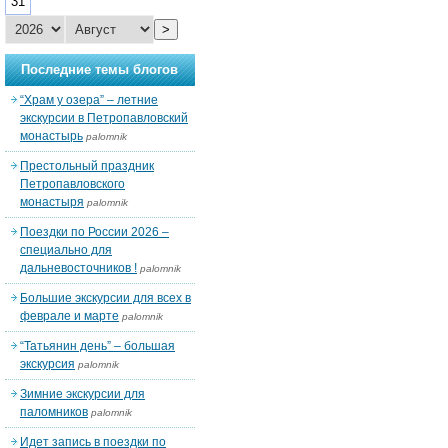
31
>
Последние темы блогов
“Храм у озера” – летние
экскурсии в Петропавловский
монастырь
palomnik
Престольный праздник
Петропавловского
монастыря
palomnik
Поездки по России 2026 –
специально для
дальневосточников !
palomnik
Большие экскурсии для всех в
феврале и марте
palomnik
“Татьянин день” – большая
экскурсия
palomnik
Зимние экскурсии для
паломников
palomnik
Идет запись в поездки по