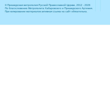
© Приамурская митрополия Русской Православной Церкви, 2012 - 2026
По благословению Митрополита Хабаровского и Приамурского Артемия.
При копировании материалов активная ссылка на сайт обязательна.