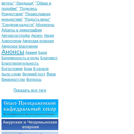
"Образ и
витязь"
"Ландыши"
подобие"
"Поделись
Рождеством"
"Православная
инициатива"
"Радость веры"
"Синдром радости"
Аборигены
Аборты и демография
Автокатастрофа
Аксиос
Акция
Алкоголизм
Амурская епархия
Амурское благочиние
Анонсы
Армия
Бари
Беременность и роды
Благовест
Благотворительность
Богословие
Брак
В начале
Вера
было слово
Великий пост
Викариатство
Вопросы
Показать все теги