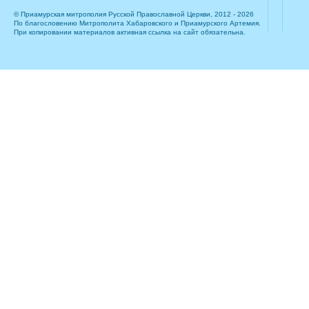
© Приамурская митрополия Русской Православной Церкви, 2012 - 2026
По благословению Митрополита Хабаровского и Приамурского Артемия.
При копировании материалов активная ссылка на сайт обязательна.