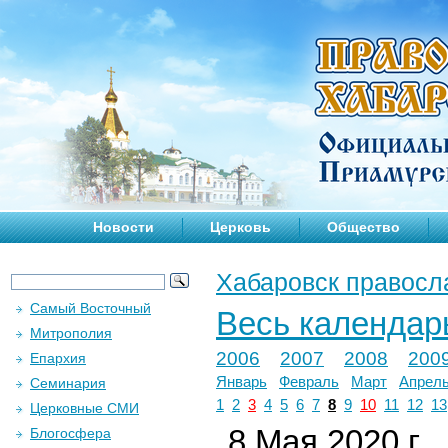
Новости
Церковь
Общество
Хабаровск правосл
Самый Восточный
Весь календар
Митрополия
2006
2007
2008
200
Епархия
Январь
Февраль
Март
Апрел
Семинария
1
2
3
4
5
6
7
8
9
10
11
12
13
Церковные СМИ
8 Мая 2020 г.
Блогосфера