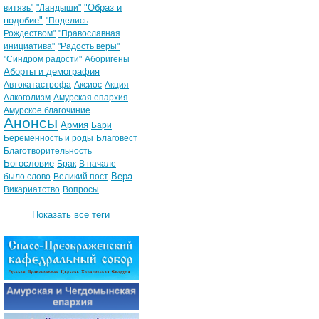
"Образ и
витязь"
"Ландыши"
подобие"
"Поделись
Рождеством"
"Православная
инициатива"
"Радость веры"
"Синдром радости"
Аборигены
Аборты и демография
Автокатастрофа
Аксиос
Акция
Алкоголизм
Амурская епархия
Амурское благочиние
Анонсы
Армия
Бари
Беременность и роды
Благовест
Благотворительность
Богословие
Брак
В начале
Вера
было слово
Великий пост
Викариатство
Вопросы
Показать все теги