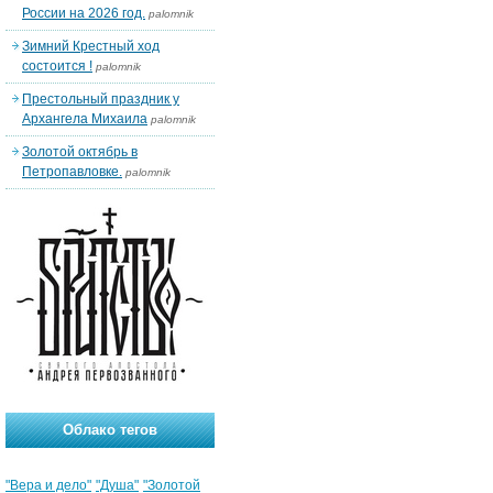
России на 2026 год.
palomnik
Зимний Крестный ход
состоится !
palomnik
Престольный праздник у
Архангела Михаила
palomnik
Золотой октябрь в
Петропавловке.
palomnik
Облако тегов
"Вера и дело"
"Душа"
"Золотой