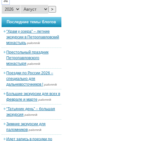
31
>
Последние темы блогов
“Храм у озера” – летние
экскурсии в Петропавловский
монастырь
palomnik
Престольный праздник
Петропавловского
монастыря
palomnik
Поездки по России 2026 –
специально для
дальневосточников !
palomnik
Большие экскурсии для всех в
феврале и марте
palomnik
“Татьянин день” – большая
экскурсия
palomnik
Зимние экскурсии для
паломников
palomnik
Идет запись в поездки по