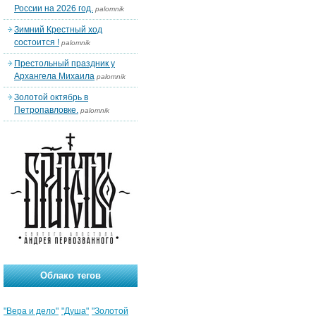
России на 2026 год.
palomnik
Зимний Крестный ход
состоится !
palomnik
Престольный праздник у
Архангела Михаила
palomnik
Золотой октябрь в
Петропавловке.
palomnik
Облако тегов
"Вера и дело"
"Душа"
"Золотой