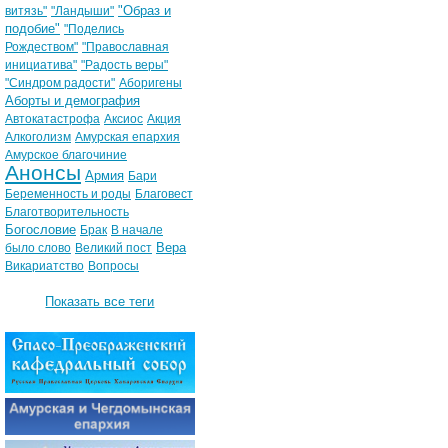
"Образ и
витязь"
"Ландыши"
подобие"
"Поделись
Рождеством"
"Православная
инициатива"
"Радость веры"
"Синдром радости"
Аборигены
Аборты и демография
Автокатастрофа
Аксиос
Акция
Алкоголизм
Амурская епархия
Амурское благочиние
Анонсы
Армия
Бари
Беременность и роды
Благовест
Благотворительность
Богословие
Брак
В начале
Вера
было слово
Великий пост
Викариатство
Вопросы
Показать все теги