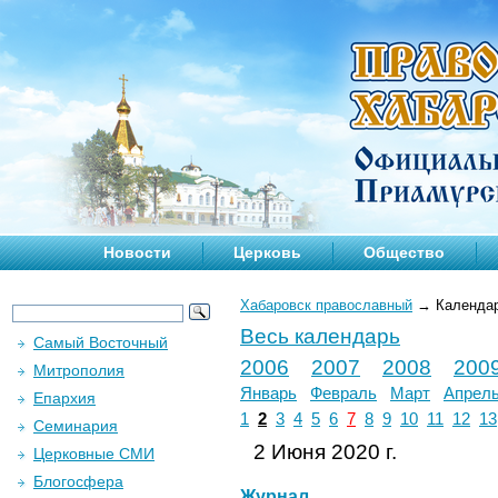
Новости
Церковь
Общество
Хабаровск православный
→
Календа
Весь календарь
Самый Восточный
2006
2007
2008
200
Митрополия
Январь
Февраль
Март
Апрел
Епархия
1
2
3
4
5
6
7
8
9
10
11
12
13
Семинария
2 Июня 2020 г.
Церковные СМИ
Блогосфера
Журнал