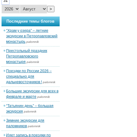
31
>
Последние темы блогов
“Храм у озера” – летние
экскурсии в Петропавловский
монастырь
palomnik
Престольный праздник
Петропавловского
монастыря
palomnik
Поездки по России 2026 –
специально для
дальневосточников !
palomnik
Большие экскурсии для всех в
феврале и марте
palomnik
“Татьянин день” – большая
экскурсия
palomnik
Зимние экскурсии для
паломников
palomnik
Идет запись в поездки по