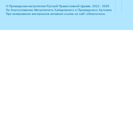
© Приамурская митрополия Русской Православной Церкви, 2012 - 2026
По благословению Митрополита Хабаровского и Приамурского Артемия.
При копировании материалов активная ссылка на сайт обязательна.