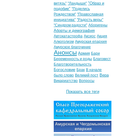
"Образ и
витязь"
"Ландыши"
подобие"
"Поделись
Рождеством"
"Православная
инициатива"
"Радость веры"
"Синдром радости"
Аборигены
Аборты и демография
Автокатастрофа
Аксиос
Акция
Алкоголизм
Амурская епархия
Амурское благочиние
Анонсы
Армия
Бари
Беременность и роды
Благовест
Благотворительность
Богословие
Брак
В начале
Вера
было слово
Великий пост
Викариатство
Вопросы
Показать все теги