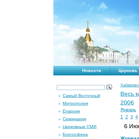
Новости
Церковь
Хабаровс
Весь 
Самый Восточный
2006
Митрополия
Январь
Епархия
1
2
3
4
Семинария
6 Июн
Церковные СМИ
Блогосфера
Журна