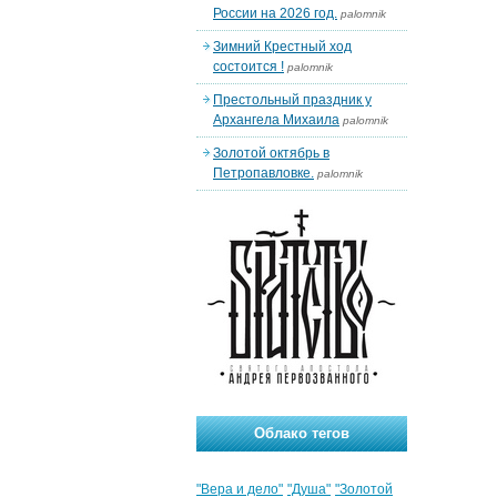
России на 2026 год.
palomnik
Зимний Крестный ход
состоится !
palomnik
Престольный праздник у
Архангела Михаила
palomnik
Золотой октябрь в
Петропавловке.
palomnik
Облако тегов
"Вера и дело"
"Душа"
"Золотой