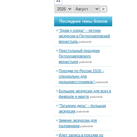
31
>
Последние темы блогов
“Храм у озера” – летние
экскурсии в Петропавловский
монастырь
palomnik
Престольный праздник
Петропавловского
монастыря
palomnik
Поездки по России 2026 –
специально для
дальневосточников !
palomnik
Большие экскурсии для всех в
феврале и марте
palomnik
“Татьянин день” – большая
экскурсия
palomnik
Зимние экскурсии для
паломников
palomnik
Идет запись в поездки по