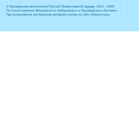
© Приамурская митрополия Русской Православной Церкви, 2012 - 2026
По благословению Митрополита Хабаровского и Приамурского Артемия.
При копировании материалов активная ссылка на сайт обязательна.