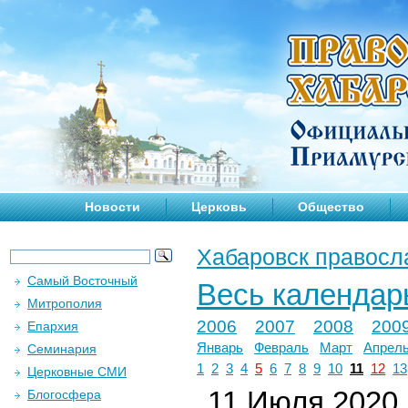
Новости
Церковь
Общество
Хабаровск правосл
Самый Восточный
Весь календар
Митрополия
2006
2007
2008
200
Епархия
Январь
Февраль
Март
Апрел
Семинария
1
2
3
4
5
6
7
8
9
10
11
12
13
Церковные СМИ
11 Июля 2020 г
Блогосфера