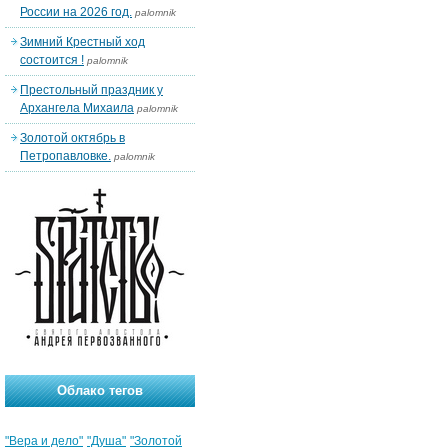
России на 2026 год.
palomnik
Зимний Крестный ход
состоится !
palomnik
Престольный праздник у
Архангела Михаила
palomnik
Золотой октябрь в
Петропавловке.
palomnik
Облако тегов
"Вера и дело"
"Душа"
"Золотой