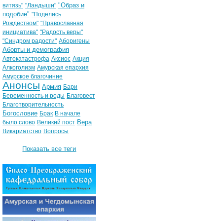
"Образ и
витязь"
"Ландыши"
подобие"
"Поделись
Рождеством"
"Православная
инициатива"
"Радость веры"
"Синдром радости"
Аборигены
Аборты и демография
Автокатастрофа
Аксиос
Акция
Алкоголизм
Амурская епархия
Амурское благочиние
Анонсы
Армия
Бари
Беременность и роды
Благовест
Благотворительность
Богословие
Брак
В начале
Вера
было слово
Великий пост
Викариатство
Вопросы
Показать все теги