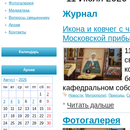
Фотогалерея
Медиатека
Журнал
Вопросы священнику
Архив
Икона и ковчег с
Контакты
Московской прибы
1
Календарь
с
к
Архив
б
Август
-
2026
кафедральном соб
пн
вт
ср
чт
пт
сб
вс
1
2
Новости
,
Митрополит
,
Приходы
,
С
3
4
5
6
7
8
9
Читать дальше
10
11
12
13
14
15
16
17
18
19
20
21
22
23
Фотогалерея
24
25
26
27
28
29
30