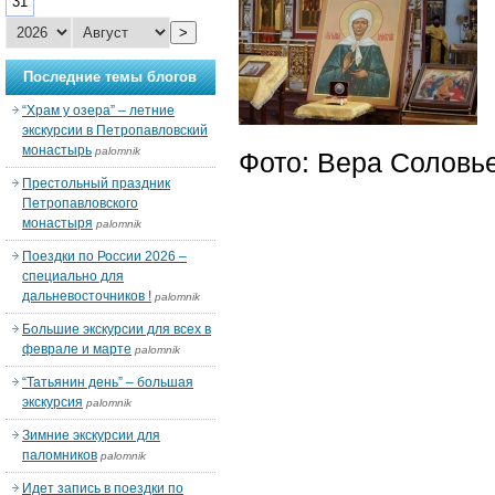
31
>
Последние темы блогов
“Храм у озера” – летние
экскурсии в Петропавловский
монастырь
palomnik
Фото: Вера Соловь
Престольный праздник
Петропавловского
монастыря
palomnik
Поездки по России 2026 –
специально для
дальневосточников !
palomnik
Большие экскурсии для всех в
феврале и марте
palomnik
“Татьянин день” – большая
экскурсия
palomnik
Зимние экскурсии для
паломников
palomnik
Идет запись в поездки по