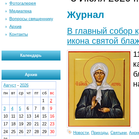
Фотогалерея
Медиатека
Журнал
Вопросы священнику
Архив
В главный собор к
Контакты
икона святой бла
1
Календарь
к
б
Архив
н
Август
-
2026
пн
вт
ср
чт
пт
сб
вс
1
2
3
4
5
6
7
8
9
10
11
12
13
14
15
16
17
18
19
20
21
22
23
24
25
26
27
28
29
30
Новости
,
Приходы
,
Святыни
,
Анон