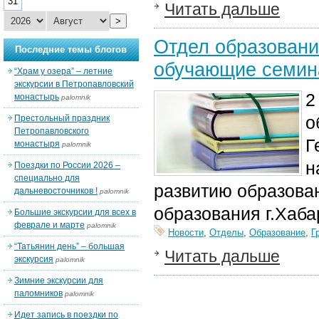
31
Читать дальше
>
Отдел образовани
Последние темы блогов
обучающие семина
“Храм у озера” – летние
экскурсии в Петропавловский
2
монастырь
palomnik
о
Престольный праздник
Петропавловского
Г
монастыря
palomnik
н
Поездки по России 2026 –
специально для
развитию образова
дальневосточников !
palomnik
образования г.Хаба
Большие экскурсии для всех в
феврале и марте
palomnik
Новости
,
Отделы
,
Образование
,
Г
“Татьянин день” – большая
Читать дальше
экскурсия
palomnik
Зимние экскурсии для
паломников
palomnik
Идет запись в поездки по