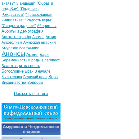
"Образ и
витязь"
"Ландыши"
подобие"
"Поделись
Рождеством"
"Православная
инициатива"
"Радость веры"
"Синдром радости"
Аборигены
Аборты и демография
Автокатастрофа
Аксиос
Акция
Алкоголизм
Амурская епархия
Амурское благочиние
Анонсы
Армия
Бари
Беременность и роды
Благовест
Благотворительность
Богословие
Брак
В начале
Вера
было слово
Великий пост
Викариатство
Вопросы
Показать все теги