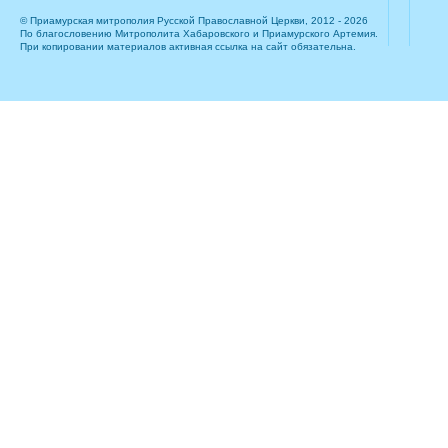
© Приамурская митрополия Русской Православной Церкви, 2012 - 2026
По благословению Митрополита Хабаровского и Приамурского Артемия.
При копировании материалов активная ссылка на сайт обязательна.