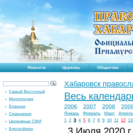
Новости
Церковь
Общество
Хабаровск правосл
Самый Восточный
Весь календар
Митрополия
2006
2007
2008
200
Епархия
Январь
Февраль
Март
Апрел
Семинария
1
2
3
4
5
6
7
8
9
10
11
12
13
Церковные СМИ
3 Июля 2020 г.
Блогосфера