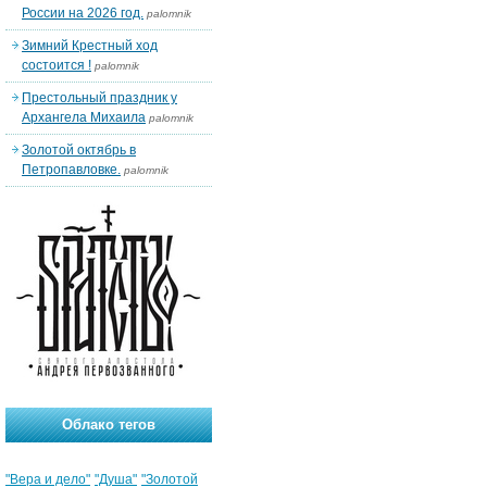
России на 2026 год.
palomnik
Зимний Крестный ход
состоится !
palomnik
Престольный праздник у
Архангела Михаила
palomnik
Золотой октябрь в
Петропавловке.
palomnik
Облако тегов
"Вера и дело"
"Душа"
"Золотой