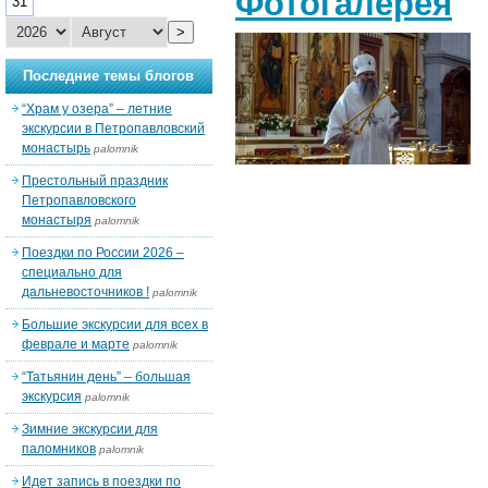
Фотогалерея
31
>
Последние темы блогов
“Храм у озера” – летние
экскурсии в Петропавловский
монастырь
palomnik
Престольный праздник
Петропавловского
монастыря
palomnik
Поездки по России 2026 –
специально для
дальневосточников !
palomnik
Большие экскурсии для всех в
феврале и марте
palomnik
“Татьянин день” – большая
экскурсия
palomnik
Зимние экскурсии для
паломников
palomnik
Идет запись в поездки по