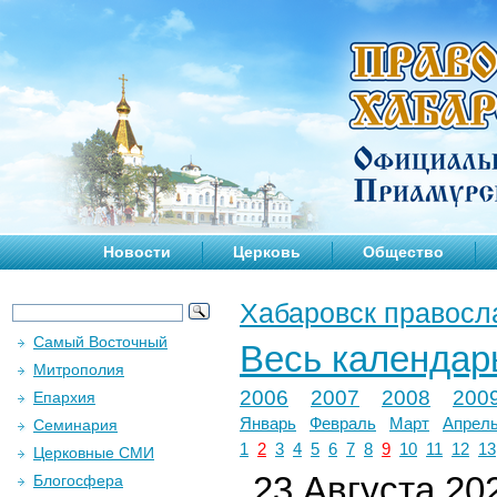
Новости
Церковь
Общество
Хабаровск правосл
Самый Восточный
Весь календар
Митрополия
2006
2007
2008
200
Епархия
Январь
Февраль
Март
Апрел
Семинария
1
2
3
4
5
6
7
8
9
10
11
12
13
Церковные СМИ
23 Августа 202
Блогосфера