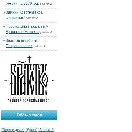
России на 2026 год.
palomnik
Зимний Крестный ход
состоится !
palomnik
Престольный праздник у
Архангела Михаила
palomnik
Золотой октябрь в
Петропавловке.
palomnik
Облако тегов
"Вера и дело"
"Душа"
"Золотой