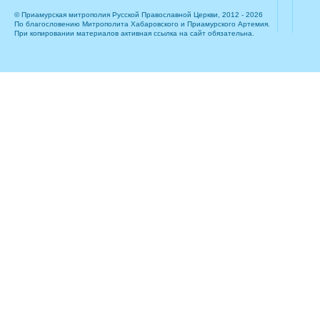
© Приамурская митрополия Русской Православной Церкви, 2012 - 2026
По благословению Митрополита Хабаровского и Приамурского Артемия.
При копировании материалов активная ссылка на сайт обязательна.