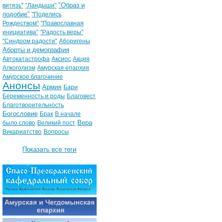
"Образ и
витязь"
"Ландыши"
подобие"
"Поделись
Рождеством"
"Православная
инициатива"
"Радость веры"
"Синдром радости"
Аборигены
Аборты и демография
Автокатастрофа
Аксиос
Акция
Алкоголизм
Амурская епархия
Амурское благочиние
Анонсы
Армия
Бари
Беременность и роды
Благовест
Благотворительность
Богословие
Брак
В начале
Вера
было слово
Великий пост
Викариатство
Вопросы
Показать все теги