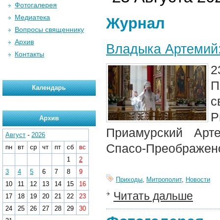
Фотогалерея
Медиатека
Журнал
Вопросы священнику
Архив
Владыка Артемий:
Контакты
2
Календарь
с
Р
Архив
Приамурский Арт
Август
-
2026
Спасо-Преображен
пн
вт
ср
чт
пт
сб
вс
1
2
3
4
5
6
7
8
9
Приходы
,
Митрополит
,
Новости
10
11
12
13
14
15
16
Читать дальше
17
18
19
20
21
22
23
24
25
26
27
28
29
30