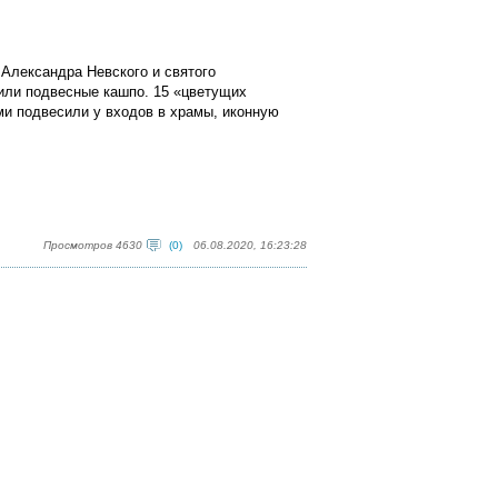
 Александра Невского и святого
сили подвесные кашпо.
15 «цветущих
ми подвесили у входов в храмы, иконную
Просмотров 4630
(0)
06.08.2020, 16:23:28