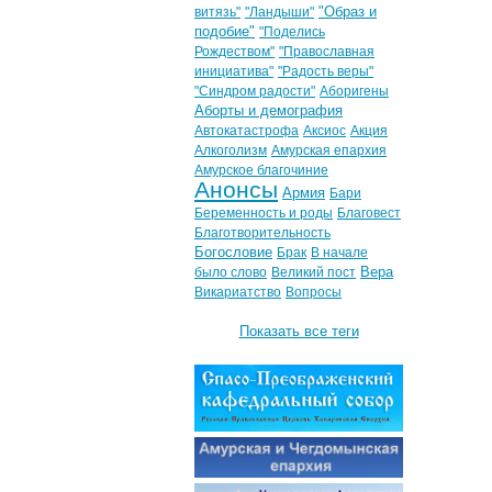
"Образ и
витязь"
"Ландыши"
подобие"
"Поделись
Рождеством"
"Православная
инициатива"
"Радость веры"
"Синдром радости"
Аборигены
Аборты и демография
Автокатастрофа
Аксиос
Акция
Алкоголизм
Амурская епархия
Амурское благочиние
Анонсы
Армия
Бари
Беременность и роды
Благовест
Благотворительность
Богословие
Брак
В начале
Вера
было слово
Великий пост
Викариатство
Вопросы
Показать все теги