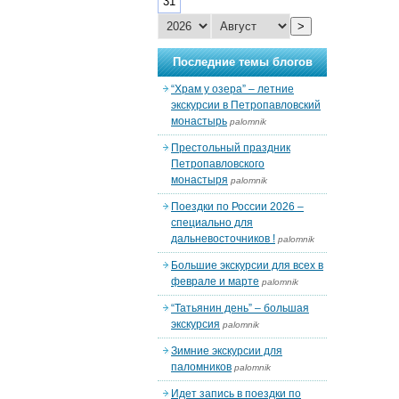
31
>
Последние темы блогов
“Храм у озера” – летние
экскурсии в Петропавловский
монастырь
palomnik
Престольный праздник
Петропавловского
монастыря
palomnik
Поездки по России 2026 –
специально для
дальневосточников !
palomnik
Большие экскурсии для всех в
феврале и марте
palomnik
“Татьянин день” – большая
экскурсия
palomnik
Зимние экскурсии для
паломников
palomnik
Идет запись в поездки по