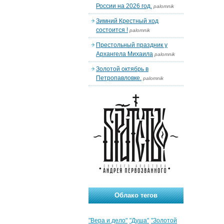
России на 2026 год.
palomnik
Зимний Крестный ход
состоится !
palomnik
Престольный праздник у
Архангела Михаила
palomnik
Золотой октябрь в
Петропавловке.
palomnik
Облако тегов
"Вера и дело"
"Душа"
"Золотой