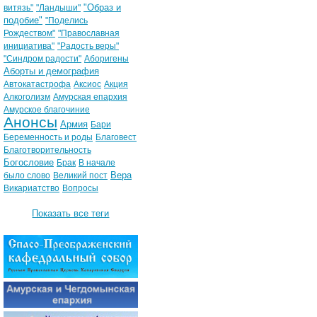
"Образ и
витязь"
"Ландыши"
подобие"
"Поделись
Рождеством"
"Православная
инициатива"
"Радость веры"
"Синдром радости"
Аборигены
Аборты и демография
Автокатастрофа
Аксиос
Акция
Алкоголизм
Амурская епархия
Амурское благочиние
Анонсы
Армия
Бари
Беременность и роды
Благовест
Благотворительность
Богословие
Брак
В начале
Вера
было слово
Великий пост
Викариатство
Вопросы
Показать все теги