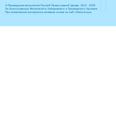
© Приамурская митрополия Русской Православной Церкви, 2012 - 2026
По благословению Митрополита Хабаровского и Приамурского Артемия.
При копировании материалов активная ссылка на сайт обязательна.