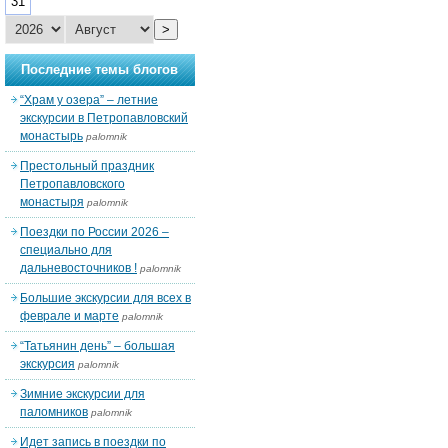
31
>
Последние темы блогов
“Храм у озера” – летние
экскурсии в Петропавловский
монастырь
palomnik
Престольный праздник
Петропавловского
монастыря
palomnik
Поездки по России 2026 –
специально для
дальневосточников !
palomnik
Большие экскурсии для всех в
феврале и марте
palomnik
“Татьянин день” – большая
экскурсия
palomnik
Зимние экскурсии для
паломников
palomnik
Идет запись в поездки по