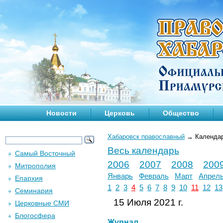
Новости
Церковь
Общество
Хабаровск православный
→
Календа
Весь календарь
Самый Восточный
2006
2007
2008
200
Митрополия
Январь
Февраль
Март
Апрел
Епархия
1
2
3
4
5
6
7
8
9
10
11
12
13
Семинария
15 Июля 2021 г.
Церковные СМИ
Блогосфера
Журнал