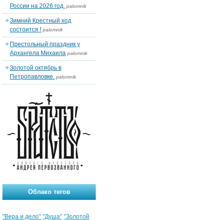
России на 2026 год.
palomnik
Зимний Крестный ход
состоится !
palomnik
Престольный праздник у
Архангела Михаила
palomnik
Золотой октябрь в
Петропавловке.
palomnik
Облако тегов
"Вера и дело"
"Душа"
"Золотой