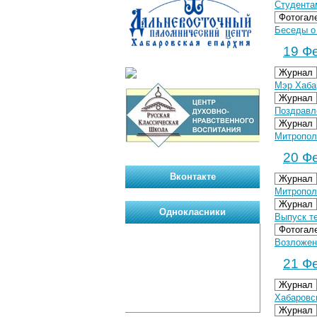
Студента
Фотогал
Беседы о
19 Фе
Журнал
Мэр Хаба
Журнал
Поздравл
Журнал
Митропол
20 Фе
Вконтакте
Журнал
Митропол
Журнал
Однокласники
Выпуск т
Фотогал
Возложен
21 Фе
Журнал
Хабаровс
Журнал