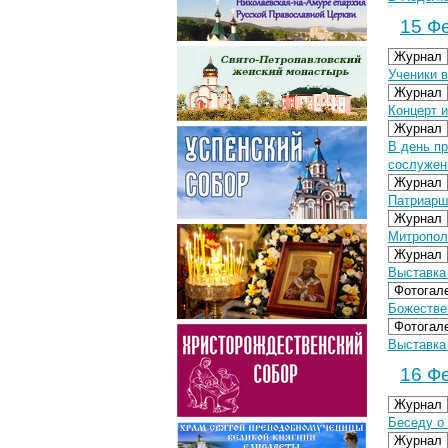
15 Фе
Журнал
Ученики 
Журнал
Концерт 
Журнал
В день п
сослужен
Журнал
Патриарш
Журнал
Митропол
Журнал
Выставка
Фотогал
Божестве
Фотогал
Выставка 
16 Фе
Журнал
Беседу о
Журнал