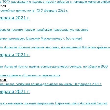
м ТОГУ рассказали о недопустимости абортов с помощью макетов эмбр
ерея
 семейных ценностях в ТОГУ февраль 2021 г.
враля 2021 г.
ровска посетил первую нанайскую православную часовню
ение протоиерею Валерию Масленникову с 55-летием!
ит Артемий посетил открытие выставки, посвященной 80-летию краевог
враля 2021 г.
ит Артемий почтил память воинов-дальневосточников, погибших в ВОВ
елепрограммы «Благовест» переносится
ерея
ие цветов погибшим воинам-дальневосточникам 20 февраля 2021 г.
враля 2021 г.
кую семинарию посетил митрополит Барнаульский и Алтайский Сергий