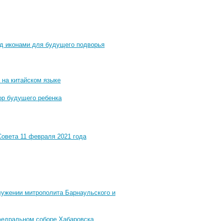
ад иконами для будущего подворья
 на китайском языке
ор будущего ребенка
овета 11 февраля 2021 года
лужении митрополита Барнаульского и
федральном соборе Хабаровска