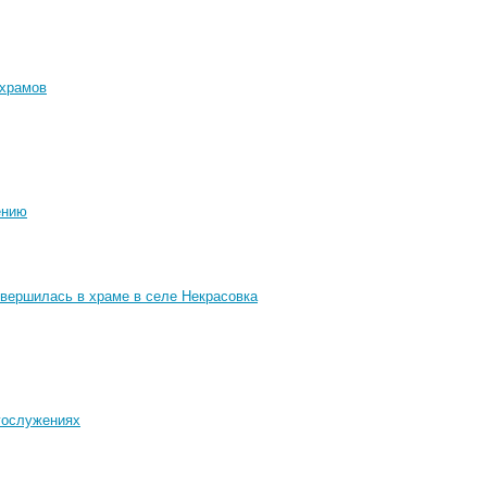
 храмов
ению
овершилась в храме в селе Некрасовка
гослужениях