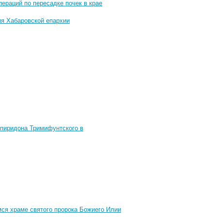
ераций по пересадке почек в крае
ия Хабаровской епархии
Спиридона Тримифунтского в
ся храме святого пророка Божиего Илии