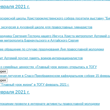
враля 2021 г.
воскресной школы Христорождественского собора посетили выставку "Би
и экскурсия в духовной школе для православных гимназистов
раздника Сретения Господа нашего Иисуса Христа митрополит Артемий 
ии митрополита Барнаульского и Алтайского Сергия
ее обращение по случаю празднования Дня православной молодежи
ит Артемий почтил память воинов-интернационалистов
 о семейных ценностях «Главный урок жизни» открылась в ТОГУ
ерея
нная литургия в Спасо-Преображенском кафедральном соборе 15 феврал
ерея
"Главный урок жизни" в ТОГУ февраль 2021 г.
враля 2021 г.
 покаянии провели в интернате активисты православной молодежи