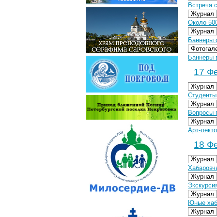
Встреча 
Журнал
Около 50
Журнал
Баннеры 
Фотогал
Баннеры в
17 Фе
Журнал
Студенты
Журнал
Вопросы 
Журнал
Арт-лекто
18 Фе
Журнал
Хабаровч
Журнал
Экскурсия
Журнал
Юные хаб
Журнал