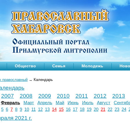
Общество
Семья
Молодежь
Ново
к православный
→
Календарь
календарь
2007
2008
2009
2010
2011
2012
2013
Февраль
Март
Апрель
Май
Июнь
Июль
Август
Сентяб
5
6
7
8
9
10
11
12
13
14
15
16
17
18
19
20
21
22
23
24
раля 2021 г.