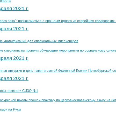
ропорта
раля 2021 г.
ерез века": познакомиться с прошлым одного из старейших хабаровских
раля 2021 г.
е квалификации для епархиальных миссионеров
ие специалисты провели обучающие мероприятия по социальному служ
раля 2021 г.
нная литургия в день памяти святой блаженной Ксении Петербургской с
раля 2021 г.
сты посетили СИЗО №1
воскресной школы прошли практику по церковнославянскому языку на бо
тыри на Руси