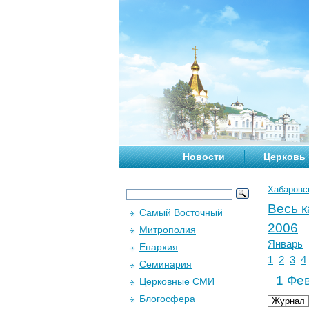
Новости
Церковь
Хабаровс
Весь 
Самый Восточный
2006
Митрополия
Январь
Епархия
1
2
3
4
Семинария
1 Фев
Церковные СМИ
Блогосфера
Журнал