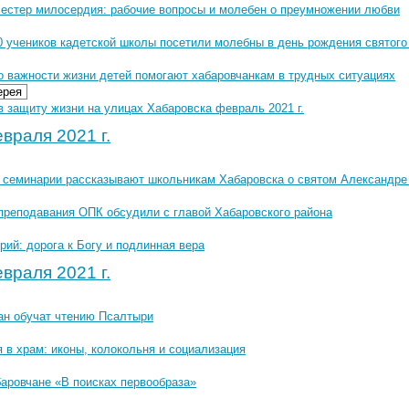
сестер милосердия: рабочие вопросы и молебен о преумножении любви
0 учеников кадетской школы посетили молебны в день рождения святого
о важности жизни детей помогают хабаровчанкам в трудных ситуациях
ерея
 защиту жизни на улицах Хабаровска февраль 2021 г.
враля 2021 г.
 семинарии рассказывают школьникам Хабаровска о святом Александре
преподавания ОПК обсудили с главой Хабаровского района
рий: дорога к Богу и подлинная вера
враля 2021 г.
ан обучат чтению Псалтыри
 в храм: иконы, колокольня и социализация
аровчане «В поисках первообраза»