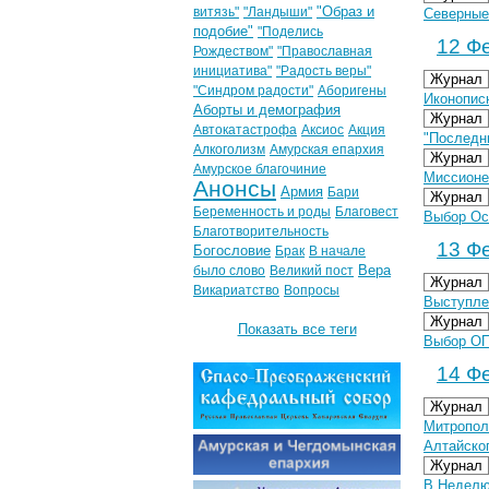
"Образ и
витязь"
"Ландыши"
Северные
подобие"
"Поделись
12 Фе
Рождеством"
"Православная
инициатива"
"Радость веры"
Журнал
"Синдром радости"
Аборигены
Иконопис
Аборты и демография
Журнал
Автокатастрофа
Аксиос
Акция
"Последн
Алкоголизм
Амурская епархия
Журнал
Амурское благочиние
Миссионе
Анонсы
Армия
Бари
Журнал
Беременность и роды
Благовест
Выбор Ос
Благотворительность
13 Фе
Богословие
Брак
В начале
Вера
было слово
Великий пост
Журнал
Викариатство
Вопросы
Выступле
Журнал
Показать все теги
Выбор ОП
14 Фе
Журнал
Митропол
Алтайско
Журнал
В Неделю