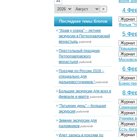
31
возле аэ
>
4 Фев
Журнал
Последние темы блогов
Фильм "Ч
“Храм у озера” – летние
5 Фев
экскурсии в Петропавловский
монастырь
palomnik
Журнал
Повышени
Престольный праздник
Журнал
Петропавловского
Московск
монастыря
palomnik
6 Фев
Поездки по России 2026 –
специально для
Журнал
дальневосточников !
palomnik
Божестве
Большие экскурсии для всех в
8 Фев
феврале и марте
palomnik
Журнал
“Татьянин день” – большая
Семинари
экскурсия
palomnik
Журнал
Ученики 
Зимние экскурсии для
Журнал
паломников
palomnik
Есть бога
Журнал
Идет запись в поездки по