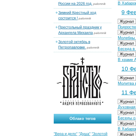
В Хабаро
России на 2026 год.
palomnik
9 Фев
Зимний Крестный ход
состоится !
palomnik
Журнал
Подростко
Престольный праздник у
Журнал
Архангела Михаила
palomnik
Молебны 
Золотой октябрь в
Журнал
Петропавловке.
palomnik
Беседа в 
Журнал
В храме 
10 Фе
Журнал
Молитва 
11 Фе
Журнал
Духовная
Журнал
Беседы о
Облако тегов
Журнал
В Хабаро
"Вера и дело"
"Душа"
"Золотой
Журнал