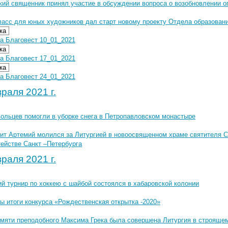
ий священник принял участие в обсуждении вопроса о возобновлении оп
ласс для юных художников дал старт новому проекту Отдела образован
ка
а Благовест 10_01_2021
ка
а Благовест 17_01_2021
ка
а Благовест 24_01_2021
раля 2021 г.
вольцев помогли в уборке снега в Петропавловском монастыре
ит Артемий молился за Литургией в новоосвященном храме святителя 
ействе Санкт –Петербурга
раля 2021 г.
й турнир по хоккею с шайбой состоялся в хабаровской колонии
ы итоги конкурса «Рождественская открытка -2020»
амяти преподобного Максима Грека была совершена Литургия в строящем