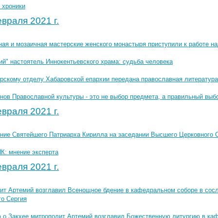
 хроники
враля 2021 г.
ная и мозаичная мастерские женского монастыря приступили к работе н
ий" настоятель Иннокентьевского храма: судьба человека
рскому отделу Хабаровской епархии передана православная литература
нов Православной культуры - это не выбор предмета, а правильный выб
враля 2021 г.
ние Святейшего Патриарха Кирилла на заседании Высшего Церковного С
К: мнение эксперта
враля 2021 г.
ит Артемий возглавил Всенощное бдение в кафедральном соборе в сос
го Сергия
 о Закхее митрополит Артемий возглавил Божественную литургию в ка