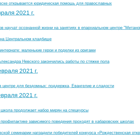
вске открывается юридическая помощь для православных
раля 2021 г.
в научат осознанной жизни на занятиях в епархиальном центре "Метано
на Центральном кладбище
интернате: маленькие герои и поделки из оригами
Александра Невского закончились работы по стяжке пола
враля 2021 г.
в центре для бездомных: поддержка, Евангелие и сладости
враля 2021 г.
 школа продолжает набор мирян на спецкурсы
 профилактике зависимого поведения проходят в хабаровских школах
вской семинарии наградили победителей конкурса «Рождественская отк