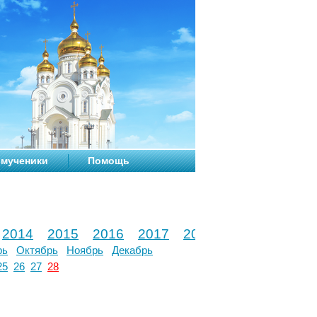
мученики
Помощь
2014
2015
2016
2017
2018
2019
2020
рь
Октябрь
Ноябрь
Декабрь
25
26
27
28