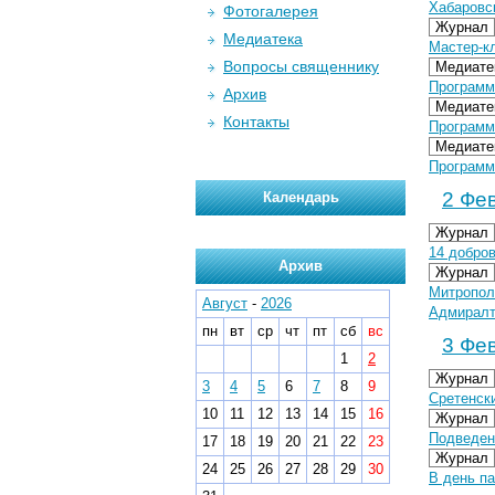
Хабаровск
Фотогалерея
Журнал
Медиатека
Мастер-к
Вопросы священнику
Медиате
Программ
Архив
Медиате
Контакты
Программ
Медиате
Программ
2 Фев
Календарь
Журнал
14 добро
Архив
Журнал
Митропол
Август
-
2026
Адмиралт
пн
вт
ср
чт
пт
сб
вс
3 Фев
1
2
Журнал
3
4
5
6
7
8
9
Сретенски
10
11
12
13
14
15
16
Журнал
Подведен
17
18
19
20
21
22
23
Журнал
24
25
26
27
28
29
30
В день п