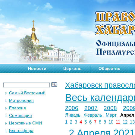
Новости
Церковь
Общество
Хабаровск правосл
Самый Восточный
Весь календар
Митрополия
2006
2007
2008
200
Епархия
Январь
Февраль
Март
Апрел
Семинария
1
2
3
4
5
6
7
8
9
10
11
12
13
Церковные СМИ
2 Апреля 2021 
Блогосфера