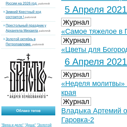
России на 2026 год.
palomnik
5 Апреля 2021 
Зимний Крестный ход
состоится !
palomnik
Журнал
Престольный праздник у
«Самое тяжелое в П
Архангела Михаила
palomnik
Журнал
Золотой октябрь в
Петропавловке.
palomnik
«Цветы для Богоро
6 Апреля 2021 
Журнал
«Неделя молитвы» 
края
Журнал
Владыка Артемий ос
Облако тегов
Гаровка-2
"Вера и дело"
"Душа"
"Золотой