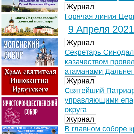
Журнал
Горячая линия Цер
9 Апреля 2021 
Журнал
Секретарь Синодал
казачеством прове
атаманами Дальнег
Журнал
Святейший Патриар
управляющими епар
округа
Журнал
В главном соборе 