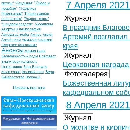
7 Апреля 2021 
"Образ и
витязь"
"Ландыши"
подобие"
"Поделись
Рождеством"
"Православная
Журнал
инициатива"
"Радость веры"
"Синдром радости"
Аборигены
В праздник Благов
Аборты и демография
Автокатастрофа
Аксиос
Акция
Артемий возглавил
Алкоголизм
Амурская епархия
края
Амурское благочиние
Анонсы
Армия
Бари
Журнал
Беременность и роды
Благовест
Благотворительность
Церковная награда 
Богословие
Брак
В начале
Вера
Фотогалерея
было слово
Великий пост
Викариатство
Вопросы
Божественная литу
Показать все теги
кафедральном собор
8 Апреля 2021 
Журнал
О молитве и кирпи