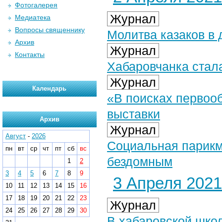
Фотогалерея
Журнал
Медиатека
Вопросы священнику
Молитва казаков в 
Архив
Журнал
Контакты
Хабаровчанка стал
Журнал
Календарь
«В поисках первооб
выставки
Архив
Журнал
Август
-
2026
Социальная парикм
пн
вт
ср
чт
пт
сб
вс
бездомным
1
2
3
4
5
6
7
8
9
3 Апреля 2021 
10
11
12
13
14
15
16
17
18
19
20
21
22
23
Журнал
24
25
26
27
28
29
30
В хабаровской шко