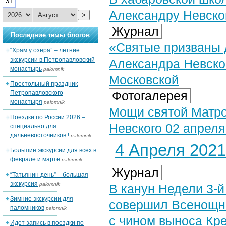
31
Александру Невск
>
Журнал
Последние темы блогов
«Святые призваны д
“Храм у озера” – летние
экскурсии в Петропавловский
Александра Невско
монастырь
palomnik
Московской
Престольный праздник
Фотогалерея
Петропавловского
монастыря
palomnik
Мощи святой Матро
Поездки по России 2026 –
Невского 02 апреля 
специально для
дальневосточников !
palomnik
4 Апреля 2021 
Большие экскурсии для всех в
феврале и марте
palomnik
Журнал
“Татьянин день” – большая
экскурсия
palomnik
В канун Недели 3-й
Зимние экскурсии для
совершил Всенощно
паломников
palomnik
с чином выноса Кр
Идет запись в поездки по