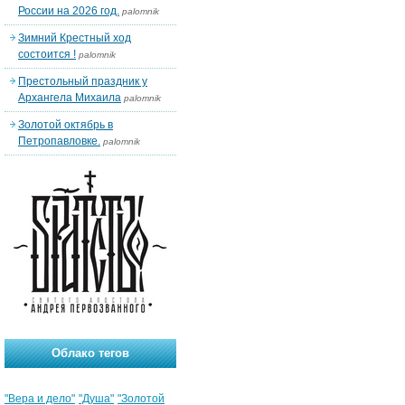
России на 2026 год.
palomnik
Зимний Крестный ход
состоится !
palomnik
Престольный праздник у
Архангела Михаила
palomnik
Золотой октябрь в
Петропавловке.
palomnik
Облако тегов
"Вера и дело"
"Душа"
"Золотой