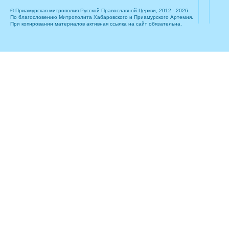
© Приамурская митрополия Русской Православной Церкви, 2012 - 2026
По благословению Митрополита Хабаровского и Приамурского Артемия.
При копировании материалов активная ссылка на сайт обязательна.