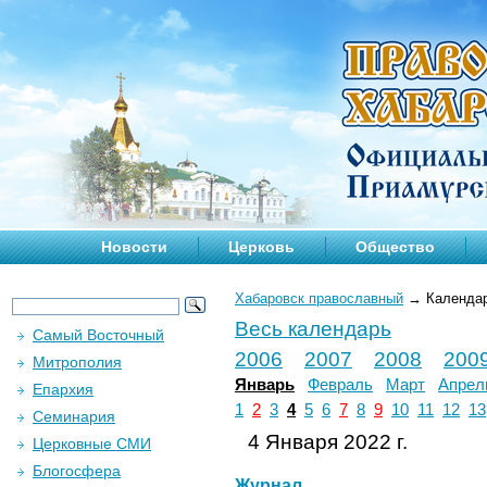
Новости
Церковь
Общество
Хабаровск православный
→
Календа
Весь календарь
Самый Восточный
2006
2007
2008
200
Митрополия
Январь
Февраль
Март
Апрел
Епархия
1
2
3
4
5
6
7
8
9
10
11
12
13
Семинария
4 Января 2022 г.
Церковные СМИ
Блогосфера
Журнал