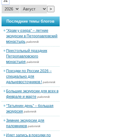
31
>
Последние темы блогов
“Храм у озера” – летние
экскурсии в Петропавловский
монастырь
palomnik
Престольный праздник
Петропавловского
монастыря
palomnik
Поездки по России 2026 –
специально для
дальневосточников !
palomnik
Большие экскурсии для всех в
феврале и марте
palomnik
“Татьянин день” – большая
экскурсия
palomnik
Зимние экскурсии для
паломников
palomnik
Идет запись в поездки по