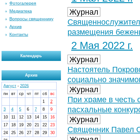
Фотогалерея
Журнал
Медиатека
Вопросы священнику
Священнослужители
Архив
размещения бежен
Контакты
2 Мая 2022 г.
Календарь
Журнал
Настоятель Покров
Архив
социально значимо
Август
-
2026
Журнал
пн
вт
ср
чт
пт
сб
вс
При храме в честь 
1
2
пасхальные конкур
3
4
5
6
7
8
9
10
11
12
13
14
15
16
Журнал
17
18
19
20
21
22
23
Священник Павел О
24
25
26
27
28
29
30
Журнал