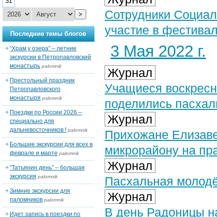
31
Сотрудники Социал
>
участие в фестива
Последние темы блогов
3 Мая 2022 г.
“Храм у озера” – летние
экскурсии в Петропавловский
монастырь
palomnik
Журнал
Престольный праздник
Учащиеся воскресн
Петропавловского
монастыря
palomnik
поделились пасхал
Поездки по России 2026 –
Журнал
специально для
дальневосточников !
palomnik
Прихожане Елизаве
Большие экскурсии для всех в
микрорайону на пр
феврале и марте
palomnik
Журнал
“Татьянин день” – большая
экскурсия
palomnik
Пасхальная молодё
Зимние экскурсии для
Журнал
паломников
palomnik
В день Радоницы 
Идет запись в поездки по