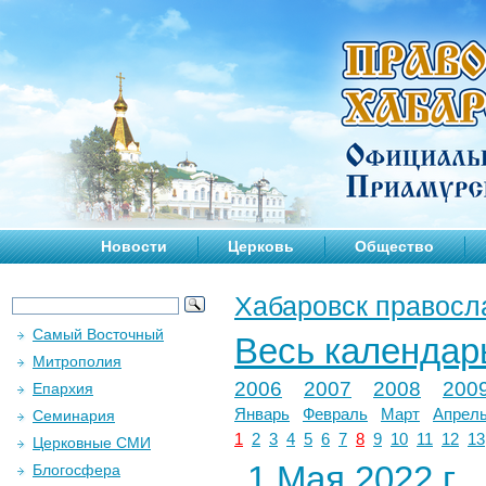
Новости
Церковь
Общество
Хабаровск правосл
Самый Восточный
Весь календар
Митрополия
2006
2007
2008
200
Епархия
Январь
Февраль
Март
Апрел
Семинария
1
2
3
4
5
6
7
8
9
10
11
12
13
Церковные СМИ
1 Мая 2022 г.
Блогосфера