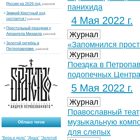
России на 2026 год.
palomnik
панихида
Зимний Крестный ход
4 Мая 2022 г.
состоится !
palomnik
Престольный праздник у
Журнал
Архангела Михаила
palomnik
«Запомнился прост
Золотой октябрь в
Петропавловке.
palomnik
Журнал
Поездка в Петропа
подопечных Центр
5 Мая 2022 г.
Журнал
Православный теат
музыкальную компо
Облако тегов
для слепых
"Вера и дело"
"Душа"
"Золотой