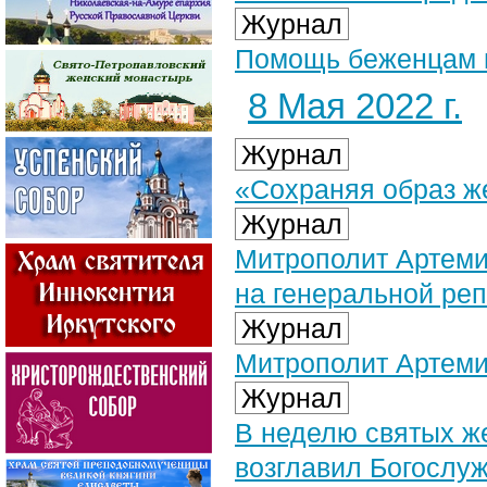
Журнал
Помощь беженцам и
8 Мая 2022 г.
Журнал
«Сохраняя образ ж
Журнал
Митрополит Артеми
на генеральной ре
Журнал
Митрополит Артеми
Журнал
В неделю святых ж
возглавил Богослу