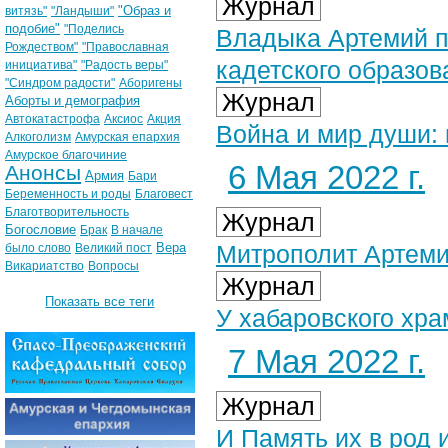
Журнал
"Образ и
витязь"
"Ландыши"
подобие"
"Поделись
Владыка Артемий п
Рождеством"
"Православная
кадетского образов
инициатива"
"Радость веры"
"Синдром радости"
Аборигены
Журнал
Аборты и демография
Автокатастрофа
Аксиос
Акция
Война и мир души: 
Алкоголизм
Амурская епархия
Амурское благочиние
6 Мая 2022 г.
Анонсы
Армия
Бари
Беременность и роды
Благовест
Благотворительность
Журнал
Богословие
Брак
В начале
Вера
Митрополит Артеми
было слово
Великий пост
Викариатство
Вопросы
Журнал
Показать все теги
У хабаровского хр
7 Мая 2022 г.
Журнал
И Память их в род