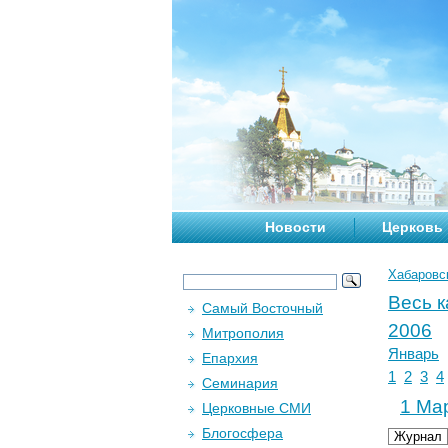
Новости
Церковь
Хабаровс
Весь 
Самый Восточный
2006
Митрополия
Январь
Епархия
1
2
3
4
Семинария
1 Мар
Церковные СМИ
Блогосфера
Журнал