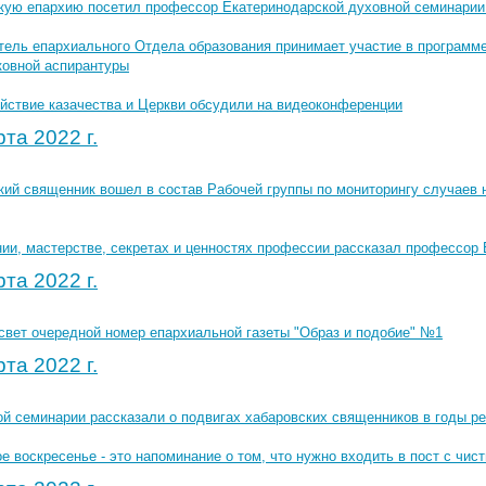
кую епархию посетил профессор Екатеринодарской духовной семинарии
тель епархиального Отдела образования принимает участие в програм
овной аспирантуры
йствие казачества и Церкви обсудили на видеоконференции
та 2022 г.
кий священник вошел в состав Рабочей группы по мониторингу случаев 
нии, мастерстве, секретах и ценностях профессии рассказал профессор
та 2022 г.
свет очередной номер епархиальной газеты "Образ и подобие" №1
та 2022 г.
ой семинарии рассказали о подвигах хабаровских священников в годы р
 воскресенье - это напоминание о том, что нужно входить в пост с чи