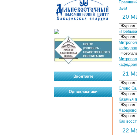
Правящий
года
20 Ма
Журнал
«Пребыва
Журнал
Митропол
кафедрал
Фотогал
Митропол
кафедрал
21 Ма
Вконтакте
Журнал
Слово Св
Однокласники
Журнал
Казачья 
Журнал
Хабаровс
Журнал
Как восс
22 Ма