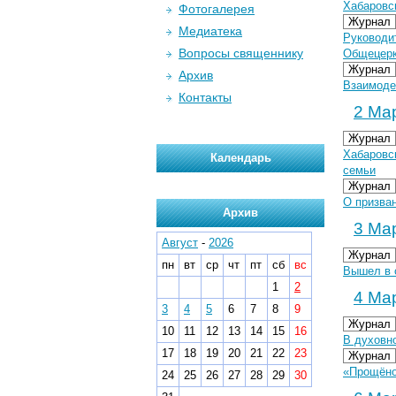
Хабаровс
Фотогалерея
Журнал
Медиатека
Руководи
Вопросы священнику
Общецерк
Журнал
Архив
Взаимоде
Контакты
2 Мар
Журнал
Хабаровс
Календарь
семьи
Журнал
О призва
Архив
3 Мар
Август
-
2026
Журнал
пн
вт
ср
чт
пт
сб
вс
Вышел в 
1
2
4 Мар
3
4
5
6
7
8
9
Журнал
10
11
12
13
14
15
16
В духовн
17
18
19
20
21
22
23
Журнал
«Прощёное
24
25
26
27
28
29
30