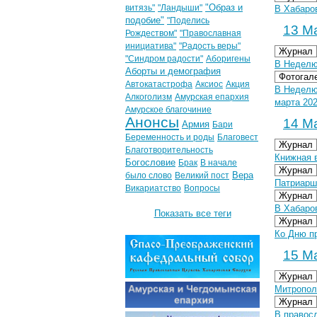
"Образ и
витязь"
"Ландыши"
В Хабаро
подобие"
"Поделись
13 Ма
Рождеством"
"Православная
инициатива"
"Радость веры"
Журнал
"Синдром радости"
Аборигены
В Неделю
Аборты и демография
Фотогал
Автокатастрофа
Аксиос
Акция
В Неделю
Алкоголизм
Амурская епархия
марта 202
Амурское благочиние
Анонсы
14 Ма
Армия
Бари
Беременность и роды
Благовест
Журнал
Благотворительность
Книжная 
Богословие
Брак
В начале
Журнал
Вера
было слово
Великий пост
Патриарш
Викариатство
Вопросы
Журнал
В Хабаро
Показать все теги
Журнал
Ко Дню пр
15 Ма
Журнал
Митропол
Журнал
В правос