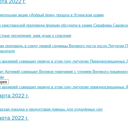
та 2022 г.
рительная акция «Добрый блин» прошла в Успенском храме
 христианской проповеди близким обсудили в храме Серафима Саровск
стные песнопения: крик души о спасении
ая проповедь в среду первой седмицы Великого поста после Литургии
пасителя
 архиерей совершил первую в этом году литургию Преждеосвященных 
ит Артемий совершил Великое повечерие с чтением Великого покаянного
цы
ерея
 архиерей совершил первую в этом году литургию преждеосвященных Да
рта 2022 г.
рская поездка и продуктовая помощь для отдалённых сёл
рта 2022 г.