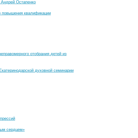
 Андрей Остапенко
ме повышения квалификации
неправомерного отобрания детей из
 Екатеринодарской духовной семинарии
епрессий
стым сердцем»