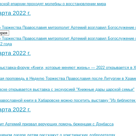
вской епархии проходят молебны о восстановлении мира
рта 2022 г.
 Торжества Православия митрополит Артемий возглавил Богослужение 
ерея
 Торжества Православия митрополит Артемий возглавил Богослужение 
2 года
рта 2022 г.
выставка-форум «Книги, которые меняют жизнь» — 2022 открывается в 
ая проповедь в Неделю Торжества Православия после Литургии в Храм
вске открывается выставка с экскурсией "Книжные дары царской семьи"
авославной книги в Хабаровске можно посетить выставку "Из библиотек
рта 2022 г.
ит Артемий призвал верующих помочь беженцам с Донбасса
лавном лагере детям расскажут о христианских добродетелях