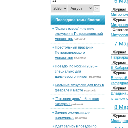
6 Мар
31
>
Журнал
Митропол
Журнал
Последние темы блогов
Митропол
“Храм у озера” – летние
Фотогал
экскурсии в Петропавловский
Митрополи
монастырь
palomnik
7 Мар
Престольный праздник
Журнал
Петропавловского
Патриарш
монастыря
palomnik
Журнал
Поездки по России 2026 –
В Хабаро
специально для
Журнал
дальневосточников !
palomnik
В первый
кафедрал
Большие экскурсии для всех в
Журнал
феврале и марте
palomnik
Владыка 
главном 
“Татьянин день” – большая
экскурсия
palomnik
8 Мар
Зимние экскурсии для
Журнал
паломников
palomnik
Молодежн
Идет запись в поездки по