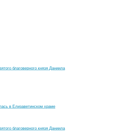
вятого благоверного князя Даниила
лась в Елизаветинском храме
вятого благоверного князя Даниила