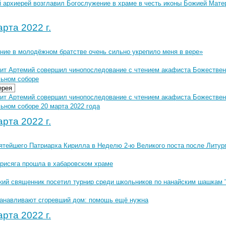
 архиерей возглавил Богослужение в храме в честь иконы Божией Матер
рта 2022 г.
ние в молодёжном братстве очень сильно укрепило меня в вере»
ит Артемий совершил чинопоследование с чтением акафиста Божестве
ьном соборе
ерея
ит Артемий совершил чинопоследование с чтением акафиста Божестве
ьном соборе 20 марта 2022 года
рта 2022 г.
ятейшего Патриарха Кирилла в Неделю 2-ю Великого поста после Литур
присяга прошла в хабаровском храме
кий священник посетил турнир среди школьников по нанайским шашкам 
танавливают сгоревший дом: помощь ещё нужна
рта 2022 г.