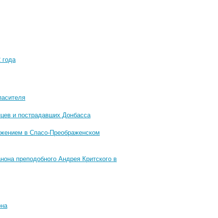
 года
пасителя
нцев и пострадавших Донбасса
ужением в Спасо-Преображенском
нона преподобного Андрея Критского в
она