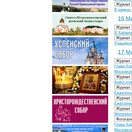
Журнал
В рамках
16 Ма
Журнал
В Хабаро
Журнал
Учащиеся
17 Ма
Журнал
Глава Ха
Московск
Журнал
Книги дл
Журнал
Евангель
Журнал
Ежегодна
Журнал
Митропол
Фотогал
Глава Ха
Московско