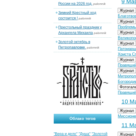
9 Мар
России на 2026 год.
palomnik
Журнал
Зимний Крестный ход
Благотво
состоится !
palomnik
Журнал
Проблемы
Престольный праздник у
Журнал
Архангела Михаила
palomnik
Великопо
Золотой октябрь в
Журнал
Петропавловке.
palomnik
Патриарш
Христа С
Журнал
Правящий
Журнал
Митропол
Богороди
Фотогал
Правящий
10 Ма
Журнал
Миссионе
Облако тегов
11 Ма
"Вера и дело"
"Душа"
"Золотой
Журнал