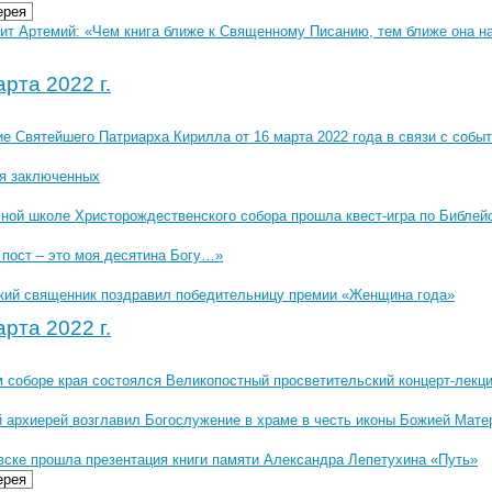
ерея
ит Артемий: «Чем книга ближе к Священному Писанию, тем ближе она на
рта 2022 г.
е Святейшего Патриарха Кирилла от 16 марта 2022 года в связи с событ
я заключенных
сной школе Христорождественского собора прошла квест-игра по Библей
 пост – это моя десятина Богу…»
кий священник поздравил победительницу премии «Женщина года»
рта 2022 г.
м соборе края состоялся Великопостный просветительский концерт-лекц
 архиерей возглавил Богослужение в храме в честь иконы Божией Мате
вске прошла презентация книги памяти Александра Лепетухина «Путь»
ерея