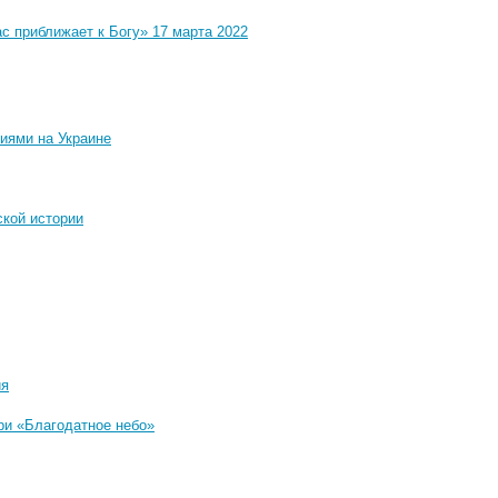
с приближает к Богу» 17 марта 2022
иями на Украине
ской истории
ия
ри «Благодатное небо»