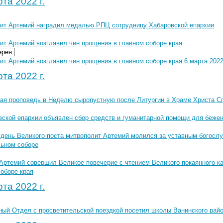
та 2022 г.
ит Артемий наградил медалью РПЦ сотрудницу Хабаровской епархии
ит Артемий возглавил чин прощения в главном соборе края
ерея
т Артемий возглавил чин прощения в главном соборе края 6 марта 2022
та 2022 г.
ая проповедь в Неделю сыропустную после Литургии в Храме Христа С
вской епархии объявлен сбор средств и гуманитарной помощи для беже
 день Великого поста митрополит Артемий молился за уставным богосл
ьном соборе
Артемий совершил Великое повечерие с чтением Великого покаянного ка
соборе края
та 2022 г.
ый Отдел с просветительской поездкой посетил школы Ванинского рай