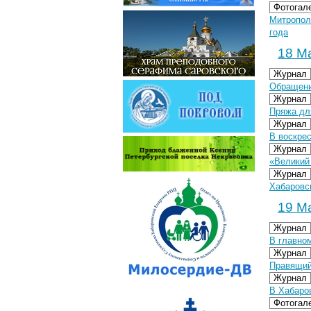
Фотогал
Митропол
года
18 Ма
Журнал
Обращени
Журнал
Пряжа дл
Журнал
В воскре
Журнал
«Великий
Журнал
Хабаровс
19 Ма
Журнал
В главно
Журнал
Правящий
Журнал
В Хабаро
Фотогал