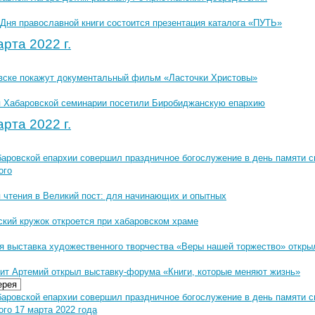
 Дня православной книги состоится презентация каталога «ПУТЬ»
рта 2022 г.
вске покажут документальный фильм «Ласточки Христовы»
 Хабаровской семинарии посетили Биробиджанскую епархию
рта 2022 г.
баровской епархии совершил праздничное богослужение в день памяти с
ого
я чтения в Великий пост: для начинающих и опытных
ский кружок откроется при хабаровском храме
я выставка художественного творчества «Веры нашей торжество» откры
ит Артемий открыл выставку-форума «Книги, которые меняют жизнь»
ерея
баровской епархии совершил праздничное богослужение в день памяти с
го 17 марта 2022 года