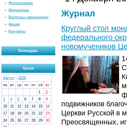
Фотогалерея
Медиатека
Журнал
Вопросы священнику
Архив
Круглый стол мон
Контакты
федерального окр
новомучеников Це
Календарь
1
С
Архив
К
Август
-
2026
м
пн
вт
ср
чт
пт
сб
вс
1
2
ф
3
4
5
6
7
8
9
подвижников благо
10
11
12
13
14
15
16
Церкви Русской в 
17
18
19
20
21
22
23
Преосвященных, иг
24
25
26
27
28
29
30