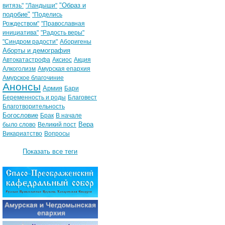
"Образ и
витязь"
"Ландыши"
подобие"
"Поделись
Рождеством"
"Православная
инициатива"
"Радость веры"
"Синдром радости"
Аборигены
Аборты и демография
Автокатастрофа
Аксиос
Акция
Алкоголизм
Амурская епархия
Амурское благочиние
Анонсы
Армия
Бари
Беременность и роды
Благовест
Благотворительность
Богословие
Брак
В начале
Вера
было слово
Великий пост
Викариатство
Вопросы
Показать все теги