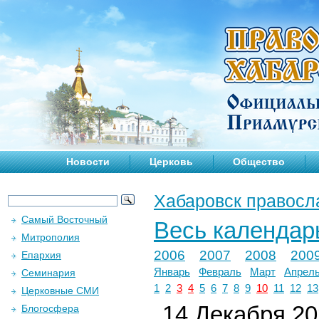
Новости
Церковь
Общество
Хабаровск правосл
Самый Восточный
Весь календар
Митрополия
2006
2007
2008
200
Епархия
Январь
Февраль
Март
Апрел
Семинария
1
2
3
4
5
6
7
8
9
10
11
12
13
Церковные СМИ
14 Декабря 202
Блогосфера