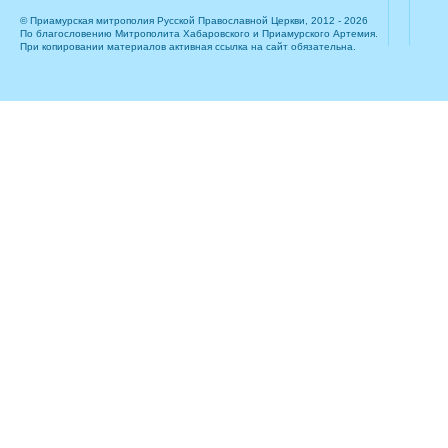
© Приамурская митрополия Русской Православной Церкви, 2012 - 2026
По благословению Митрополита Хабаровского и Приамурского Артемия.
При копировании материалов активная ссылка на сайт обязательна.