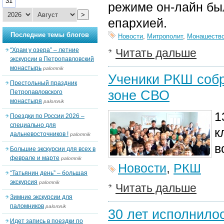
31
режиме он-лайн бы
>
епархией.
Последние темы блогов
Новости
,
Митрополит
,
Монашеств
“Храм у озера” – летние
Читать дальше
экскурсии в Петропавловский
монастырь
palomnik
Ученики РКШ собр
Престольный праздник
зоне СВО
Петропавловского
монастыря
palomnik
1
Поездки по России 2026 –
специально для
к
дальневосточников !
palomnik
в
Большие экскурсии для всех в
феврале и марте
palomnik
Новости
,
РКШ
“Татьянин день” – большая
экскурсия
palomnik
Читать дальше
Зимние экскурсии для
паломников
palomnik
30 лет исполнило
Идет запись в поездки по