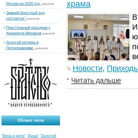
храма
России на 2026 год.
palomnik
Зимний Крестный ход
В
состоится !
palomnik
И
Престольный праздник у
Архангела Михаила
palomnik
ю
Золотой октябрь в
п
Петропавловке.
palomnik
в
Новости
,
Приход
Читать дальше
Облако тегов
"Вера и дело"
"Душа"
"Золотой