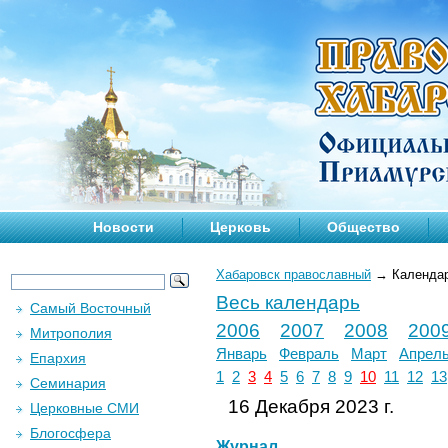
Новости
Церковь
Общество
Хабаровск православный
→
Календа
Весь календарь
Самый Восточный
2006
2007
2008
200
Митрополия
Январь
Февраль
Март
Апрел
Епархия
1
2
3
4
5
6
7
8
9
10
11
12
13
Семинария
16 Декабря 2023 г.
Церковные СМИ
Блогосфера
Журнал