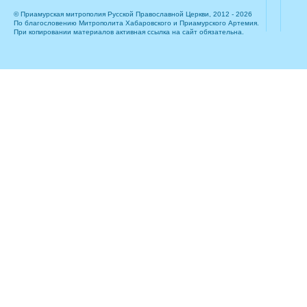
© Приамурская митрополия Русской Православной Церкви, 2012 - 2026
По благословению Митрополита Хабаровского и Приамурского Артемия.
При копировании материалов активная ссылка на сайт обязательна.