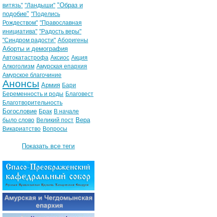
"Образ и
витязь"
"Ландыши"
подобие"
"Поделись
Рождеством"
"Православная
инициатива"
"Радость веры"
"Синдром радости"
Аборигены
Аборты и демография
Автокатастрофа
Аксиос
Акция
Алкоголизм
Амурская епархия
Амурское благочиние
Анонсы
Армия
Бари
Беременность и роды
Благовест
Благотворительность
Богословие
Брак
В начале
Вера
было слово
Великий пост
Викариатство
Вопросы
Показать все теги