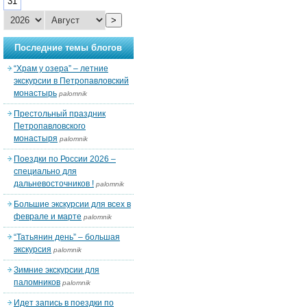
31
>
Последние темы блогов
“Храм у озера” – летние
экскурсии в Петропавловский
монастырь
palomnik
Престольный праздник
Петропавловского
монастыря
palomnik
Поездки по России 2026 –
специально для
дальневосточников !
palomnik
Большие экскурсии для всех в
феврале и марте
palomnik
“Татьянин день” – большая
экскурсия
palomnik
Зимние экскурсии для
паломников
palomnik
Идет запись в поездки по