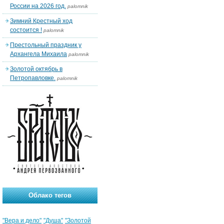
России на 2026 год.
palomnik
Зимний Крестный ход
состоится !
palomnik
Престольный праздник у
Архангела Михаила
palomnik
Золотой октябрь в
Петропавловке.
palomnik
Облако тегов
"Вера и дело"
"Душа"
"Золотой