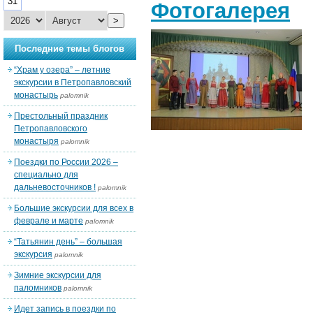
31
Фотогалерея
>
Последние темы блогов
“Храм у озера” – летние
экскурсии в Петропавловский
монастырь
palomnik
Престольный праздник
Петропавловского
монастыря
palomnik
Поездки по России 2026 –
специально для
дальневосточников !
palomnik
Большие экскурсии для всех в
феврале и марте
palomnik
“Татьянин день” – большая
экскурсия
palomnik
Зимние экскурсии для
паломников
palomnik
Идет запись в поездки по