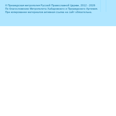
© Приамурская митрополия Русской Православной Церкви, 2012 - 2026
По благословению Митрополита Хабаровского и Приамурского Артемия.
При копировании материалов активная ссылка на сайт обязательна.