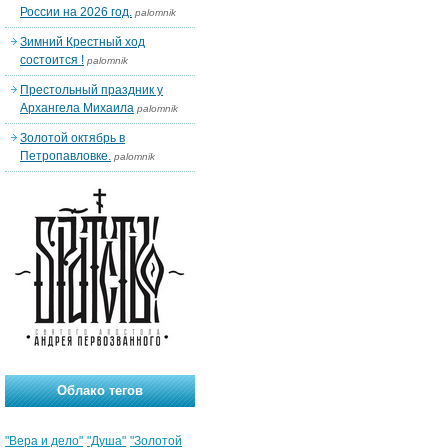
России на 2026 год.
palomnik
Зимний Крестный ход
состоится !
palomnik
Престольный праздник у
Архангела Михаила
palomnik
Золотой октябрь в
Петропавловке.
palomnik
Облако тегов
"Вера и дело"
"Душа"
"Золотой