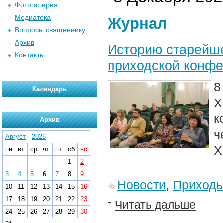
Фотогалерея
Медиатека
Журнал
Вопросы священнику
Архив
Историю старейше
Контакты
приходской конф
8
Календарь
Х
к
Архив
ч
Август
-
2026
Х
пн
вт
ср
чт
пт
сб
вс
1
2
3
4
5
6
7
8
9
Новости
,
Приход
10
11
12
13
14
15
16
17
18
19
20
21
22
23
Читать дальше
24
25
26
27
28
29
30