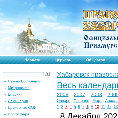
Новости
Церковь
Общество
Хабаровск правосл
Самый Восточный
Весь календар
Митрополия
2006
2007
2008
200
Епархия
Январь
Февраль
Март
Апрел
Семинария
1
2
3
4
5
6
7
8
9
10
11
12
13
Церковные СМИ
8 Декабря 2023
Блогосфера