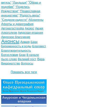
"Образ и
витязь"
"Ландыши"
подобие"
"Поделись
Рождеством"
"Православная
инициатива"
"Радость веры"
"Синдром радости"
Аборигены
Аборты и демография
Автокатастрофа
Аксиос
Акция
Алкоголизм
Амурская епархия
Амурское благочиние
Анонсы
Армия
Бари
Беременность и роды
Благовест
Благотворительность
Богословие
Брак
В начале
Вера
было слово
Великий пост
Викариатство
Вопросы
Показать все теги