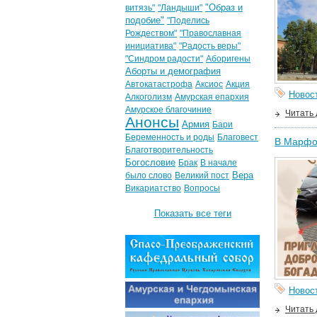
"Образ и
витязь"
"Ландыши"
подобие"
"Поделись
Рождеством"
"Православная
инициатива"
"Радость веры"
"Синдром радости"
Аборигены
Аборты и демография
Автокатастрофа
Аксиос
Акция
Новос
Алкоголизм
Амурская епархия
Амурское благочиние
Читать
Анонсы
Армия
Бари
Беременность и роды
Благовест
В Марфо
Благотворительность
Богословие
Брак
В начале
Вера
было слово
Великий пост
Викариатство
Вопросы
Показать все теги
Новос
Читать