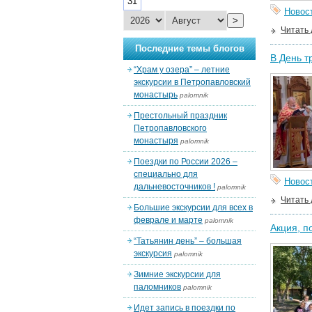
31
Новос
>
Читать
Последние темы блогов
В День т
“Храм у озера” – летние
экскурсии в Петропавловский
монастырь
palomnik
Престольный праздник
Петропавловского
монастыря
palomnik
Поездки по России 2026 –
специально для
Новос
дальневосточников !
palomnik
Читать
Большие экскурсии для всех в
феврале и марте
palomnik
Акция, п
“Татьянин день” – большая
экскурсия
palomnik
Зимние экскурсии для
паломников
palomnik
Идет запись в поездки по