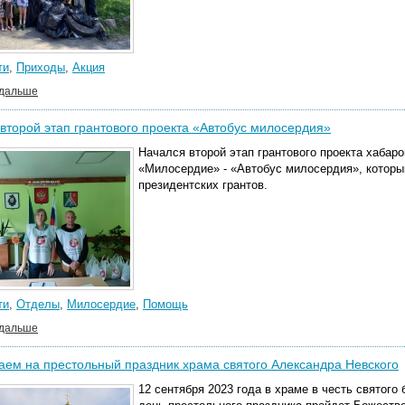
ти
,
Приходы
,
Акция
 дальше
второй этап грантового проекта «Автобус милосердия»
Начался второй этап грантового проекта хабар
«Милосердие» - «Автобус милосердия», которы
президентских грантов.
ти
,
Отделы
,
Милосердие
,
Помощь
 дальше
ем на престольный праздник храма святого Александра Невского
12 сентября 2023 года в храме в честь святого