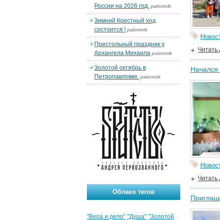
России на 2026 год.
palomnik
Зимний Крестный ход
состоится !
palomnik
Новос
Престольный праздник у
Читать
Архангела Михаила
palomnik
Золотой октябрь в
Начался 
Петропавловке.
palomnik
Новос
Читать
Облако тегов
Приглаша
"Вера и дело"
"Душа"
"Золотой