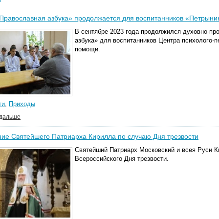
Православная азбука» продолжается для воспитанников «Петрыни
В сентябре 2023 года продолжился духовно-пр
азбука» для воспитанников Центра психолого-п
помощи.
ти
,
Приходы
 дальше
ие Святейшего Патриарха Кирилла по случаю Дня трезвости
Святейший Патриарх Московский и всея Руси 
Всероссийского Дня трезвости.