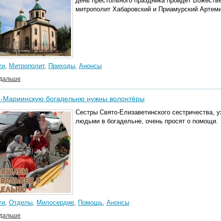
день престольного праздника пройдет Божестве
митрополит Хабаровский и Приамурский Артеми
ти
,
Митрополит
,
Приходы
,
Анонсы
 дальше
-Мариинскую богадельню нужны волонтёры
Сестры Свято-Елизаветинского сестричества,
людьми в богадельне, очень просят о помощи.
ти
,
Отделы
,
Милосердие
,
Помощь
,
Анонсы
 дальше