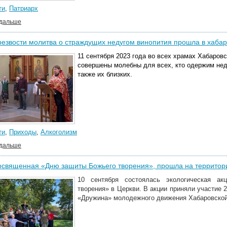
ти
,
Патриарх
 дальше
резвости молитва о страждущих недугом винопития прошла в хаба
11 сентября 2023 года во всех храмах Хабаров
совершены молебны для всех, кто одержим нед
также их близких.
ти
,
Приходы
,
Алкоголизм
 дальше
освященная «Дню защиты Божьего творения», прошла на территор
10 сентября состоялась экологическая а
творения» в Церкви. В акции приняли участие 
«Дружина» молодежного движения Хабаровской