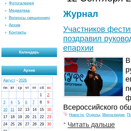
Фотогалерея
Медиатека
Журнал
Вопросы священнику
Архив
Участников фести
Контакты
поздравил руково
епархии
Календарь
В
р
Архив
е
Август
-
2026
п
пн
вт
ср
чт
пт
сб
вс
1
2
ф
3
4
5
6
7
8
9
Всероссийского общ
10
11
12
13
14
15
16
Новости
,
Отделы
,
Милосердие
,
П
17
18
19
20
21
22
23
Читать дальше
24
25
26
27
28
29
30