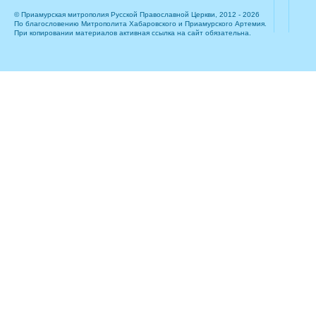
© Приамурская митрополия Русской Православной Церкви, 2012 - 2026
По благословению Митрополита Хабаровского и Приамурского Артемия.
При копировании материалов активная ссылка на сайт обязательна.