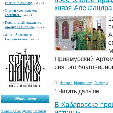
России на 2026 год.
palomnik
князя Александра
Зимний Крестный ход
состоится !
palomnik
1
Престольный праздник у
п
Архангела Михаила
palomnik
А
Золотой октябрь в
Петропавловке.
palomnik
с
М
Приамурский Артем
святого благоверно
Новости
,
Митрополит
,
Приходы
Читать дальше
Облако тегов
В Хабаровске про
истины»
"Вера и дело"
"Душа"
"Золотой