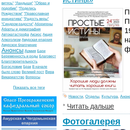
"Образ и
витязь"
"Ландыши"
подобие"
"Поделись
П
Рождеством"
"Православная
инициатива"
"Радость веры"
П
"Синдром радости"
Аборигены
1
Аборты и демография
Автокатастрофа
Аксиос
Акция
н
Алкоголизм
Амурская епархия
Амурское благочиние
ф
Анонсы
Армия
Бари
Беременность и роды
Благовест
Благотворительность
Богословие
Брак
В начале
Вера
было слово
Великий пост
Викариатство
Вопросы
Показать все теги
Новости
,
Отделы
,
Культура
,
Анон
Читать дальше
Фотогалерея