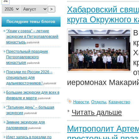
31
Хабаровский свящ
>
круга Окружного 
Последние темы блогов
В
“Храм у озера” – летние
экскурсии в Петропавловский
к
монастырь
palomnik
Х
Престольный праздник
Петропавловского
к
монастыря
palomnik
о
Поездки по России 2026 –
специально для
иеромонах Макарий
дальневосточников !
palomnik
Большие экскурсии для всех в
феврале и марте
palomnik
Новости
,
Отделы
,
Казачество
“Татьянин день” – большая
Читать дальше
экскурсия
palomnik
Зимние экскурсии для
Митрополит Арте
паломников
palomnik
престольный празд
Идет запись в поездки по