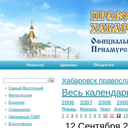
Новости
Церковь
Общество
Хабаровск правосл
Самый Восточный
Весь календар
Митрополия
2006
2007
2008
200
Епархия
Январь
Февраль
Март
Апрел
Семинария
1
2
3
4
5
6
7
8
9
10
11
12
13
Церковные СМИ
12 Сентября 2
Блогосфера