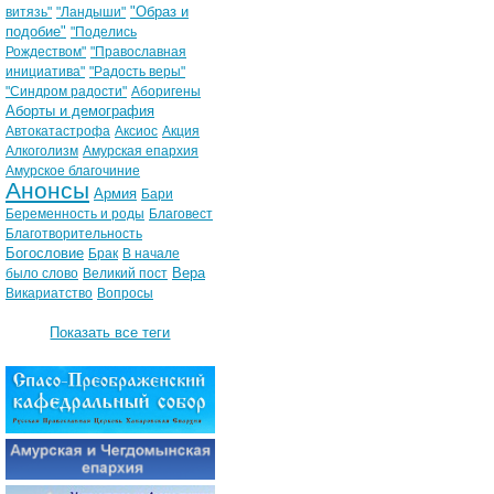
"Образ и
витязь"
"Ландыши"
подобие"
"Поделись
Рождеством"
"Православная
инициатива"
"Радость веры"
"Синдром радости"
Аборигены
Аборты и демография
Автокатастрофа
Аксиос
Акция
Алкоголизм
Амурская епархия
Амурское благочиние
Анонсы
Армия
Бари
Беременность и роды
Благовест
Благотворительность
Богословие
Брак
В начале
Вера
было слово
Великий пост
Викариатство
Вопросы
Показать все теги