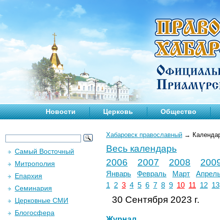
Новости
Церковь
Общество
Хабаровск православный
→
Календа
Весь календарь
Самый Восточный
2006
2007
2008
200
Митрополия
Январь
Февраль
Март
Апрел
Епархия
1
2
3
4
5
6
7
8
9
10
11
12
13
Семинария
30 Сентября 2023 г.
Церковные СМИ
Блогосфера
Журнал