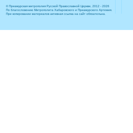
© Приамурская митрополия Русской Православной Церкви, 2012 - 2026
По благословению Митрополита Хабаровского и Приамурского Артемия.
При копировании материалов активная ссылка на сайт обязательна.