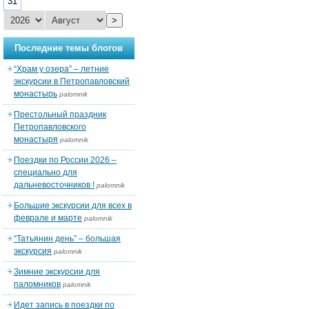
31
>
Последние темы блогов
“Храм у озера” – летние
экскурсии в Петропавловский
монастырь
palomnik
Престольный праздник
Петропавловского
монастыря
palomnik
Поездки по России 2026 –
специально для
дальневосточников !
palomnik
Большие экскурсии для всех в
феврале и марте
palomnik
“Татьянин день” – большая
экскурсия
palomnik
Зимние экскурсии для
паломников
palomnik
Идет запись в поездки по