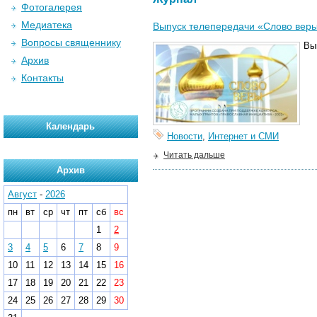
Фотогалерея
Медиатека
Выпуск телепередачи «Слово веры
Вопросы священнику
Вы
Архив
Контакты
Календарь
Новости
,
Интернет и СМИ
Читать дальше
Архив
Август
-
2026
пн
вт
ср
чт
пт
сб
вс
1
2
3
4
5
6
7
8
9
10
11
12
13
14
15
16
17
18
19
20
21
22
23
24
25
26
27
28
29
30