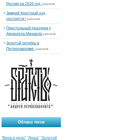
России на 2026 год.
palomnik
Зимний Крестный ход
состоится !
palomnik
Престольный праздник у
Архангела Михаила
palomnik
Золотой октябрь в
Петропавловке.
palomnik
Облако тегов
"Вера и дело"
"Душа"
"Золотой