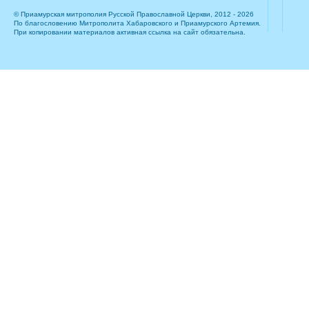
© Приамурская митрополия Русской Православной Церкви, 2012 - 2026
По благословению Митрополита Хабаровского и Приамурского Артемия.
При копировании материалов активная ссылка на сайт обязательна.