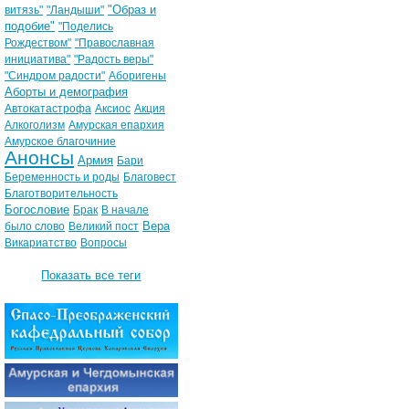
"Образ и
витязь"
"Ландыши"
подобие"
"Поделись
Рождеством"
"Православная
инициатива"
"Радость веры"
"Синдром радости"
Аборигены
Аборты и демография
Автокатастрофа
Аксиос
Акция
Алкоголизм
Амурская епархия
Амурское благочиние
Анонсы
Армия
Бари
Беременность и роды
Благовест
Благотворительность
Богословие
Брак
В начале
Вера
было слово
Великий пост
Викариатство
Вопросы
Показать все теги