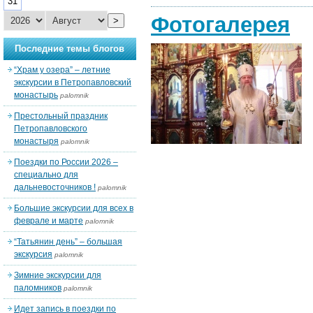
31
Фотогалерея
>
Последние темы блогов
“Храм у озера” – летние
экскурсии в Петропавловский
монастырь
palomnik
Престольный праздник
Петропавловского
монастыря
palomnik
Поездки по России 2026 –
специально для
дальневосточников !
palomnik
Большие экскурсии для всех в
феврале и марте
palomnik
“Татьянин день” – большая
экскурсия
palomnik
Зимние экскурсии для
паломников
palomnik
Идет запись в поездки по