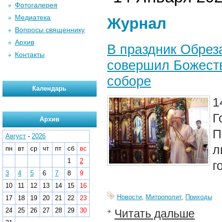
Фотогалерея
Медиатека
Журнал
Вопросы священнику
Архив
В праздник Обрез
Контакты
совершил Божест
соборе
Календарь
1
Г
Архив
П
Август
-
2026
л
пн
вт
ср
чт
пт
сб
вс
1
2
г
3
4
5
6
7
8
9
10
11
12
13
14
15
16
Новости
,
Митрополит
,
Приходы
17
18
19
20
21
22
23
24
25
26
27
28
29
30
Читать дальше