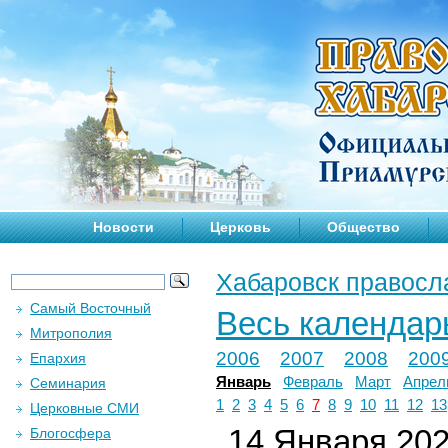
Новости
Церковь
Общество
Хабаровск правосл
Самый Восточный
Весь календар
Митрополия
2006
2007
2008
200
Епархия
Январь
Февраль
Март
Апрел
Семинария
1
2
3
4
5
6
7
8
9
10
11
12
13
Церковные СМИ
14 Января 2024
Блогосфера