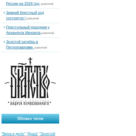
России на 2026 год.
palomnik
Зимний Крестный ход
состоится !
palomnik
Престольный праздник у
Архангела Михаила
palomnik
Золотой октябрь в
Петропавловке.
palomnik
Облако тегов
"Вера и дело"
"Душа"
"Золотой