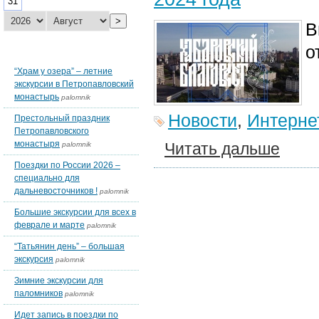
31
>
В
о
Последние темы блогов
“Храм у озера” – летние
экскурсии в Петропавловский
монастырь
palomnik
Новости
,
Интерне
Престольный праздник
Петропавловского
монастыря
Читать дальше
palomnik
Поездки по России 2026 –
специально для
дальневосточников !
palomnik
Большие экскурсии для всех в
феврале и марте
palomnik
“Татьянин день” – большая
экскурсия
palomnik
Зимние экскурсии для
паломников
palomnik
Идет запись в поездки по