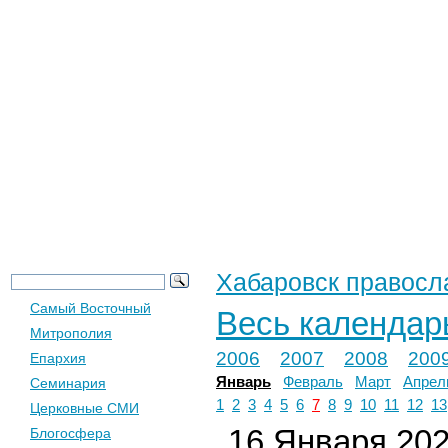
Новости
Церковь
Общество
Хабаровск правосл
Самый Восточный
Весь календар
Митрополия
2006
2007
2008
200
Епархия
Январь
Февраль
Март
Апрел
Семинария
1
2
3
4
5
6
7
8
9
10
11
12
13
Церковные СМИ
16 Января 2024
Блогосфера