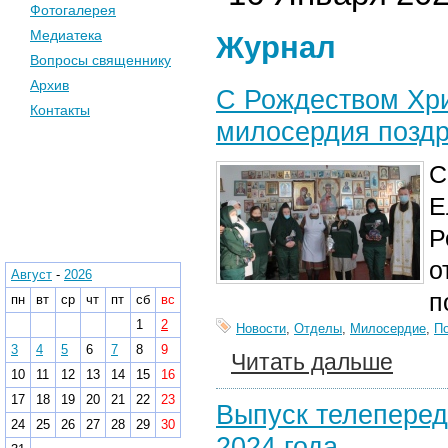
Фотогалерея
Медиатека
Журнал
Вопросы священнику
Архив
С Рождеством Хр
Контакты
милосердия позд
С
Календарь
Е
Р
Архив
о
Август
-
2026
п
пн
вт
ср
чт
пт
сб
вс
1
2
Новости
,
Отделы
,
Милосердие
,
П
3
4
5
6
7
8
9
Читать дальше
10
11
12
13
14
15
16
17
18
19
20
21
22
23
Выпуск телеперед
24
25
26
27
28
29
30
2024 года