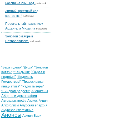
России на 2026 год.
palomnik
Зимний Крестный ход
состоится !
palomnik
Престольный праздник у
Архангела Михаила
palomnik
Золотой октябрь в
Петропавловке.
palomnik
Облако тегов
"Вера и дело"
"Душа"
"Золотой
"Образ и
витязь"
"Ландыши"
подобие"
"Поделись
Рождеством"
"Православная
инициатива"
"Радость веры"
"Синдром радости"
Аборигены
Аборты и демография
Автокатастрофа
Аксиос
Акция
Алкоголизм
Амурская епархия
Амурское благочиние
Анонсы
Армия
Бари