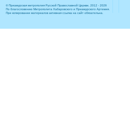
© Приамурская митрополия Русской Православной Церкви, 2012 - 2026
По благословению Митрополита Хабаровского и Приамурского Артемия.
При копировании материалов активная ссылка на сайт обязательна.