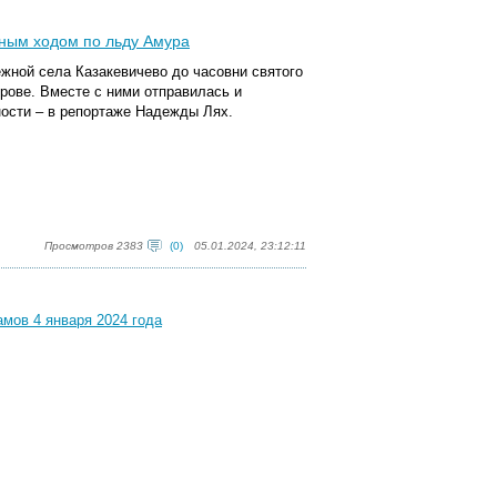
ным ходом по льду Амура
ной села Казакевичево до часовни святого
рове. Вместе с ними отправилась и
ности – в репортаже Надежды Лях.
Просмотров 2383
(0)
05.01.2024, 23:12:11
амов 4 января 2024 года