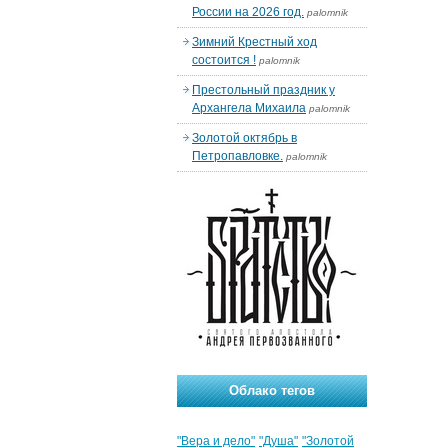
России на 2026 год.
palomnik
Зимний Крестный ход
состоится !
palomnik
Престольный праздник у
Архангела Михаила
palomnik
Золотой октябрь в
Петропавловке.
palomnik
Облако тегов
"Вера и дело"
"Душа"
"Золотой