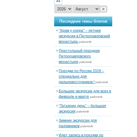
31
>
Последние темы блогов
“Храм у озера” – летние
экскурсии в Петропавловский
монастырь
palomnik
Престольный праздник
Петропавловского
монастыря
palomnik
Поездки по России 2026 –
специально для
дальневосточников !
palomnik
Большие экскурсии для всех в
феврале и марте
palomnik
“Татьянин день” – большая
экскурсия
palomnik
Зимние экскурсии для
паломников
palomnik
Идет запись в поездки по