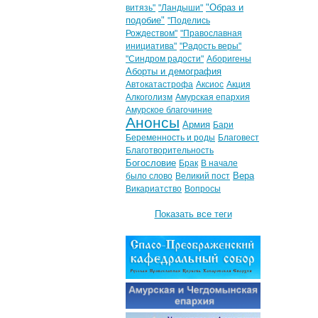
"Образ и
витязь"
"Ландыши"
подобие"
"Поделись
Рождеством"
"Православная
инициатива"
"Радость веры"
"Синдром радости"
Аборигены
Аборты и демография
Автокатастрофа
Аксиос
Акция
Алкоголизм
Амурская епархия
Амурское благочиние
Анонсы
Армия
Бари
Беременность и роды
Благовест
Благотворительность
Богословие
Брак
В начале
Вера
было слово
Великий пост
Викариатство
Вопросы
Показать все теги