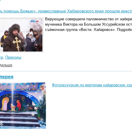
ь помощь Божью»: православные Хабаровского края прошли крест
Верующие совершили паломничество от набереж
мученика Виктора на Большом Уссурийском ост
съёмочная группа «Вести. Хабаровск». Подроб
ти
,
Приходы
 дальше
лерея
Фотоэкскурсия по вертепам хабаровских хр