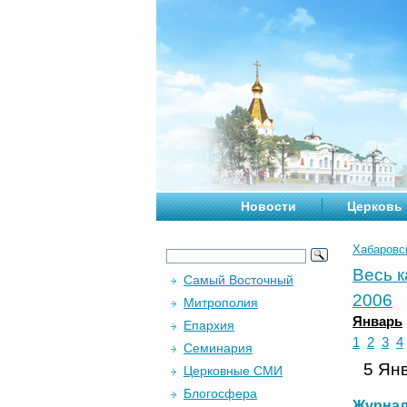
Новости
Церковь
Хабаровс
Весь 
Самый Восточный
2006
Митрополия
Январь
Епархия
1
2
3
4
Семинария
5 Янв
Церковные СМИ
Блогосфера
Журна