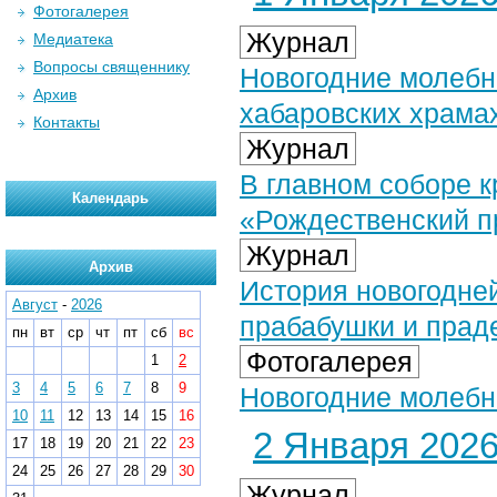
Фотогалерея
Журнал
Медиатека
Вопросы священнику
Новогодние молебн
Архив
хабаровских храма
Контакты
Журнал
В главном соборе к
Календарь
«Рождественский п
Журнал
Архив
История новогодней
Август
-
2026
прабабушки и прад
пн
вт
ср
чт
пт
сб
вс
Фотогалерея
1
2
3
4
5
6
7
8
9
Новогодние молебны
10
11
12
13
14
15
16
2 Января 2026 
17
18
19
20
21
22
23
24
25
26
27
28
29
30
Журнал