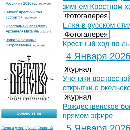
России на 2026 год.
palomnik
зимнем Крестном х
Зимний Крестный ход
Фотогалерея
состоится !
palomnik
Елка в русском стил
Престольный праздник у
Архангела Михаила
palomnik
Фотогалерея
Золотой октябрь в
Крестный ход по ль
Петропавловке.
palomnik
4 Января 2026 
Журнал
Ученики воскресно
открытки с гжельск
Журнал
Рождественское бог
Облако тегов
прямом эфире
5 Января 2026 
"Вера и дело"
"Душа"
"Золотой