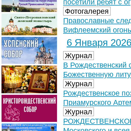
посетили ребят с 
Фотогалерея
Православные след
Вифлеемский огонь 
6 Января 2026 
Журнал
В Рождественский 
Божественную литу
Журнал
Рождественское по
Приамурского Арте
Журнал
РОЖДЕСТВЕНСКОЕ 
Московского и все