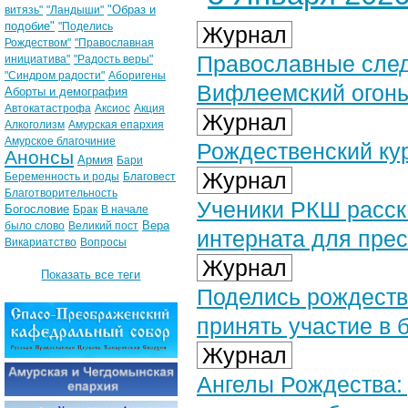
"Образ и
витязь"
"Ландыши"
подобие"
"Поделись
Журнал
Рождеством"
"Православная
Православные след
инициатива"
"Радость веры"
"Синдром радости"
Аборигены
Вифлеемский огон
Аборты и демография
Автокатастрофа
Аксиос
Акция
Журнал
Алкоголизм
Амурская епархия
Амурское благочиние
Рождественский кур
Анонсы
Армия
Бари
Журнал
Беременность и роды
Благовест
Благотворительность
Ученики РКШ расск
Богословие
Брак
В начале
Вера
было слово
Великий пост
интерната для пре
Викариатство
Вопросы
Журнал
Показать все теги
Поделись рождеств
принять участие в 
Журнал
Ангелы Рождества: