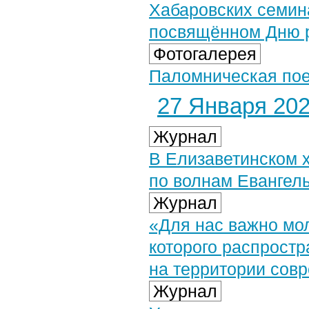
Хабаровских семин
посвящённом Дню р
Фотогалерея
Паломническая поез
27 Января 2026
Журнал
В Елизаветинском 
по волнам Евангел
Журнал
«Для нас важно мол
которого распрост
на территории совр
Журнал