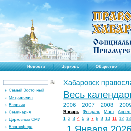
Новости
Церковь
Общество
Хабаровск правосл
Самый Восточный
Весь календар
Митрополия
2006
2007
2008
200
Епархия
Январь
Февраль
Март
Апрел
Семинария
1
2
3
4
5
6
7
8
9
10
11
12
13
Церковные СМИ
1 Января 2026 
Блогосфера