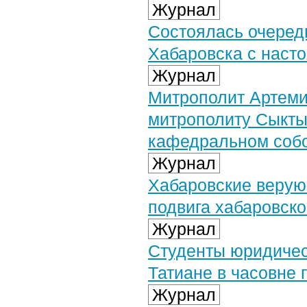
Журнал
Состоялась очеред
Хабаровска с наст
Журнал
Митрополит Артеми
митрополиту Сыкты
кафедральном собо
Журнал
Хабаровские верую
подвига хабаровск
Журнал
Студенты юридичес
Татиане в часовне 
Журнал