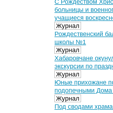
С Рождеством Хрис
больницы и военно
учащиеся воскресн
Журнал
Рождественский ба
школы №1
Журнал
Хабаровчане окуну
экскурсии по праз
Журнал
Юные прихожане по
подопечными Дома 
Журнал
Под сводами храма