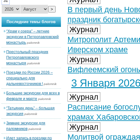
31
В первый день Ново
>
праздник богатырс
Последние темы блогов
Журнал
“Храм у озера” – летние
экскурсии в Петропавловский
Митрополит Артеми
монастырь
palomnik
Иверском храме
Престольный праздник
Журнал
Петропавловского
монастыря
palomnik
Вифлеемский огонь
Поездки по России 2026 –
специально для
3 Января 2026 
дальневосточников !
palomnik
Большие экскурсии для всех в
Журнал
феврале и марте
palomnik
Расписание богосл
“Татьянин день” – большая
экскурсия
palomnik
храмах Хабаровско
Зимние экскурсии для
Журнал
паломников
palomnik
Молитвой ограждая
Идет запись в поездки по