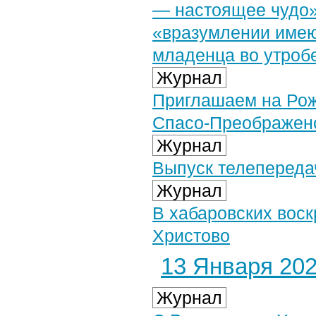
— настоящее чудо»
«вразумлении име
младенца во утроб
Журнал
Приглашаем на Рож
Спасо-Преображенс
Журнал
Выпуск телепередач
Журнал
В хабаровских вос
Христово
13 Января 2026
Журнал