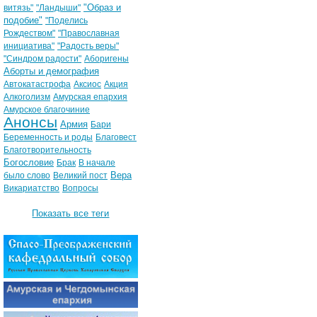
"Образ и
витязь"
"Ландыши"
подобие"
"Поделись
Рождеством"
"Православная
инициатива"
"Радость веры"
"Синдром радости"
Аборигены
Аборты и демография
Автокатастрофа
Аксиос
Акция
Алкоголизм
Амурская епархия
Амурское благочиние
Анонсы
Армия
Бари
Беременность и роды
Благовест
Благотворительность
Богословие
Брак
В начале
Вера
было слово
Великий пост
Викариатство
Вопросы
Показать все теги