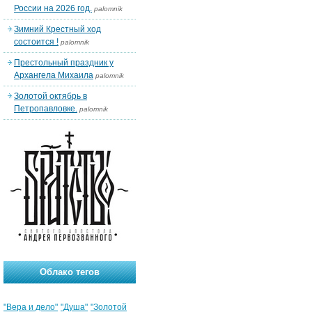
России на 2026 год.
palomnik
Зимний Крестный ход
состоится !
palomnik
Престольный праздник у
Архангела Михаила
palomnik
Золотой октябрь в
Петропавловке.
palomnik
Облако тегов
"Вера и дело"
"Душа"
"Золотой