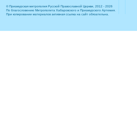
© Приамурская митрополия Русской Православной Церкви, 2012 - 2026
По благословению Митрополита Хабаровского и Приамурского Артемия.
При копировании материалов активная ссылка на сайт обязательна.