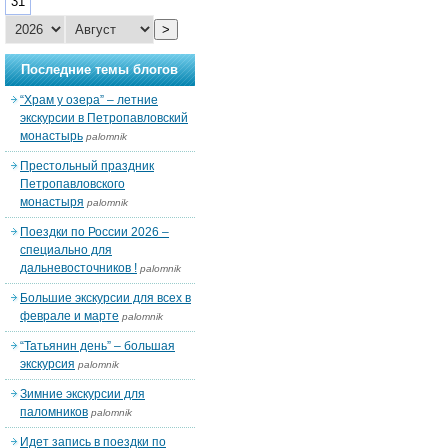
31
>
Последние темы блогов
“Храм у озера” – летние
экскурсии в Петропавловский
монастырь
palomnik
Престольный праздник
Петропавловского
монастыря
palomnik
Поездки по России 2026 –
специально для
дальневосточников !
palomnik
Большие экскурсии для всех в
феврале и марте
palomnik
“Татьянин день” – большая
экскурсия
palomnik
Зимние экскурсии для
паломников
palomnik
Идет запись в поездки по