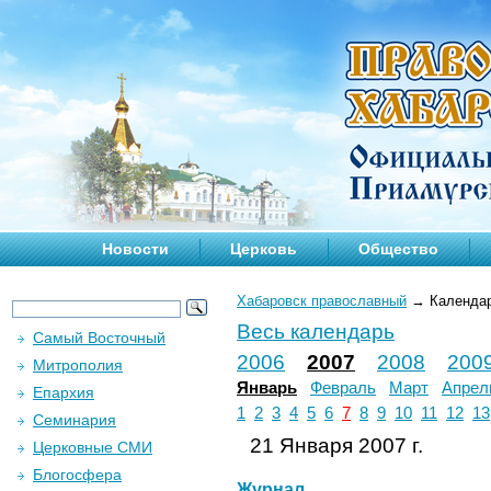
Новости
Церковь
Общество
Хабаровск православный
→
Календа
Весь календарь
Самый Восточный
2006
2007
2008
200
Митрополия
Январь
Февраль
Март
Апрел
Епархия
1
2
3
4
5
6
7
8
9
10
11
12
13
Семинария
21 Января 2007 г.
Церковные СМИ
Блогосфера
Журнал