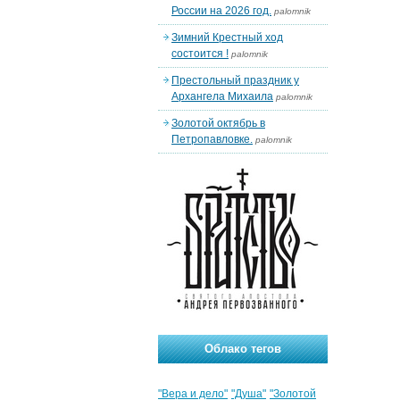
России на 2026 год.
palomnik
Зимний Крестный ход
состоится !
palomnik
Престольный праздник у
Архангела Михаила
palomnik
Золотой октябрь в
Петропавловке.
palomnik
Облако тегов
"Вера и дело"
"Душа"
"Золотой