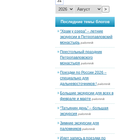
31
>
Последние темы блогов
“Храм у озера” – летние
экскурсии в Петропавловский
монастырь
palomnik
Престольный праздник
Петропавловского
монастыря
palomnik
Поездки по России 2026 –
специально для
дальневосточников !
palomnik
Большие экскурсии для всех в
феврале и марте
palomnik
“Татьянин день” – большая
экскурсия
palomnik
Зимние экскурсии для
паломников
palomnik
Идет запись в поездки по