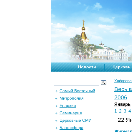
Новости
Церковь
Хабаровс
Весь 
Самый Восточный
2006
Митрополия
Январь
Епархия
1
2
3
4
Семинария
22 Ян
Церковные СМИ
Блогосфера
Журна