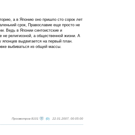
орию, а в Японию оно пришло сто сорок лет
маленький срок, Православие еще просто не
ии. Ведь в Японии синтоистские и
е не религиозной, а общественной жизни. А
у японцев выдвигается на первый план.
овке выбиваться из общей массы.
Просмотров 8101
(0)
22.01.2007, 00:05:00