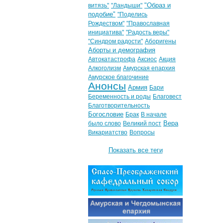
"Образ и
витязь"
"Ландыши"
подобие"
"Поделись
Рождеством"
"Православная
инициатива"
"Радость веры"
"Синдром радости"
Аборигены
Аборты и демография
Автокатастрофа
Аксиос
Акция
Алкоголизм
Амурская епархия
Амурское благочиние
Анонсы
Армия
Бари
Беременность и роды
Благовест
Благотворительность
Богословие
Брак
В начале
Вера
было слово
Великий пост
Викариатство
Вопросы
Показать все теги