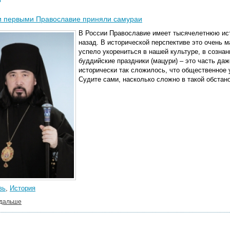
и первыми Православие приняли самураи
В России Православие имеет тысячелетнюю ист
назад. В исторической перспективе это очень 
успело укорениться в нашей культуре, в сознан
буддийские праздники (мацури) – это часть даж
исторически так сложилось, что общественное 
Судите сами, насколько сложно в такой обстан
вь
,
История
 дальше