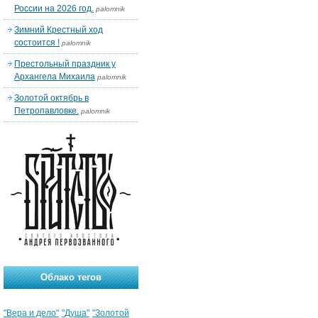
России на 2026 год.
palomnik
Зимний Крестный ход
состоится !
palomnik
Престольный праздник у
Архангела Михаила
palomnik
Золотой октябрь в
Петропавловке.
palomnik
Облако тегов
"Вера и дело"
"Душа"
"Золотой