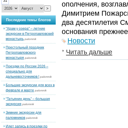
31
ополчения, возгла
>
Димитрием Пожарск
Последние темы блогов
два десятилетия С
“Храм у озера” – летние
основания прежнее
экскурсии в Петропавловский
Новости
монастырь
palomnik
Престольный праздник
Читать дальше
Петропавловского
монастыря
palomnik
Поездки по России 2026 –
специально для
дальневосточников !
palomnik
Большие экскурсии для всех в
феврале и марте
palomnik
“Татьянин день” – большая
экскурсия
palomnik
Зимние экскурсии для
паломников
palomnik
Идет запись в поездки по