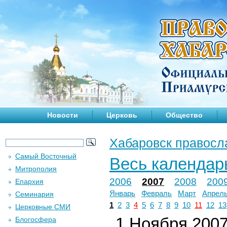
Новости
Церковь
Общество
Хабаровск правосл
Самый Восточный
Весь календар
Митрополия
2006
2007
2008
200
Епархия
Январь
Февраль
Март
Апрел
Семинария
1
2
3
4
5
6
7
8
9
10
11
12
13
Церковные СМИ
1 Ноября 2007 
Блогосфера