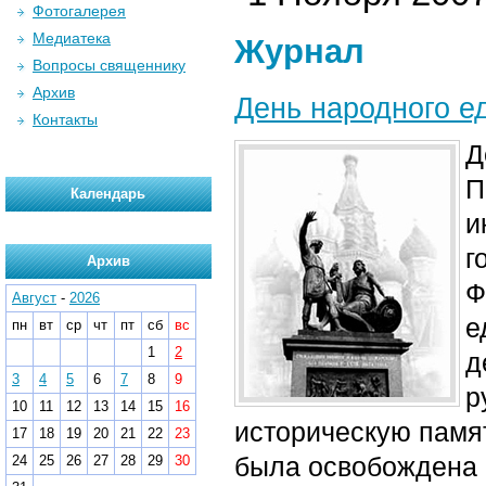
Фотогалерея
Медиатека
Журнал
Вопросы священнику
Архив
День народного е
Контакты
Д
П
Календарь
и
г
Архив
Ф
Август
-
2026
е
пн
вт
ср
чт
пт
сб
вс
1
2
д
3
4
5
6
7
8
9
р
10
11
12
13
14
15
16
историческую памят
17
18
19
20
21
22
23
была освобождена 
24
25
26
27
28
29
30