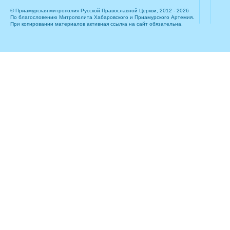
© Приамурская митрополия Русской Православной Церкви, 2012 - 2026
По благословению Митрополита Хабаровского и Приамурского Артемия.
При копировании материалов активная ссылка на сайт обязательна.