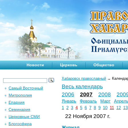
Новости
Церковь
Общество
Хабаровск православный
→
Календа
Весь календарь
Самый Восточный
2006
2007
2008
200
Митрополия
Январь
Февраль
Март
Апрел
Епархия
1
2
3
4
5
6
7
8
9
10
11
12
13
Семинария
22 Ноября 2007 г.
Церковные СМИ
Блогосфера
Журнал