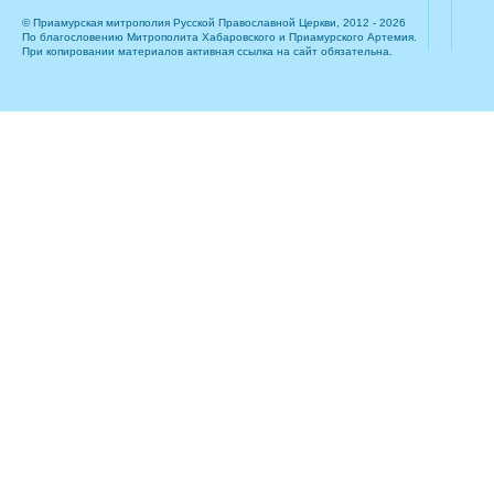
© Приамурская митрополия Русской Православной Церкви, 2012 - 2026
По благословению Митрополита Хабаровского и Приамурского Артемия.
При копировании материалов активная ссылка на сайт обязательна.