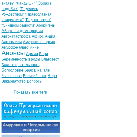
"Образ и
витязь"
"Ландыши"
подобие"
"Поделись
Рождеством"
"Православная
инициатива"
"Радость веры"
"Синдром радости"
Аборигены
Аборты и демография
Автокатастрофа
Аксиос
Акция
Алкоголизм
Амурская епархия
Амурское благочиние
Анонсы
Армия
Бари
Беременность и роды
Благовест
Благотворительность
Богословие
Брак
В начале
Вера
было слово
Великий пост
Викариатство
Вопросы
Показать все теги