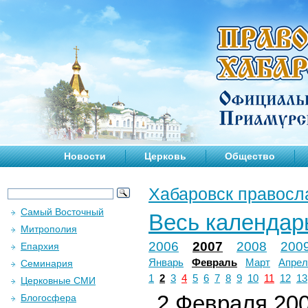
Новости
Церковь
Общество
Хабаровск правосл
Самый Восточный
Весь календар
Митрополия
2006
2007
2008
200
Епархия
Январь
Февраль
Март
Апрел
Семинария
1
2
3
4
5
6
7
8
9
10
11
12
13
Церковные СМИ
2 Февраля 200
Блогосфера