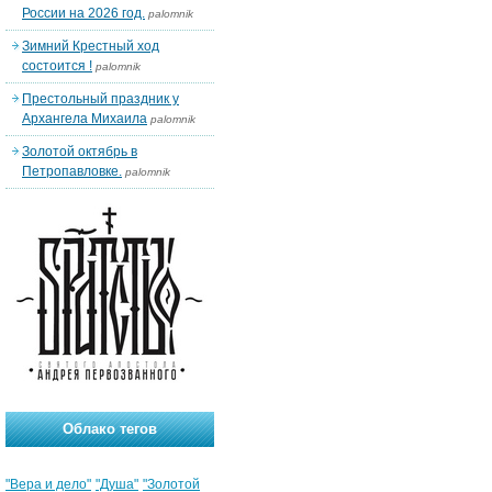
России на 2026 год.
palomnik
Зимний Крестный ход
состоится !
palomnik
Престольный праздник у
Архангела Михаила
palomnik
Золотой октябрь в
Петропавловке.
palomnik
Облако тегов
"Вера и дело"
"Душа"
"Золотой