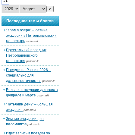
31
>
Последние темы блогов
“Храм у озера” – летние
экскурсии в Петропавловский
монастырь
palomnik
Престольный праздник
Петропавловского
монастыря
palomnik
Поездки по России 2026 –
специально для
дальневосточников !
palomnik
Большие экскурсии для всех в
феврале и марте
palomnik
“Татьянин день” – большая
экскурсия
palomnik
Зимние экскурсии для
паломников
palomnik
Идет запись в поездки по