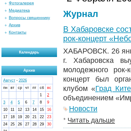
Фотогалерея
Медиатека
Журнал
Вопросы священнику
Архив
В Хабаровске со
Контакты
рок-концерт «Неб
ХАБАРОВСК. 26 янв
Календарь
г. Хабаровска вы
молодежного рок-
Архив
концерт был орга
Август
-
2026
клубом «
Град Кит
пн
вт
ср
чт
пт
сб
вс
1
2
объединением «Им
3
4
5
6
7
8
9
Новости
10
11
12
13
14
15
16
17
18
19
20
21
22
23
Читать дальше
24
25
26
27
28
29
30