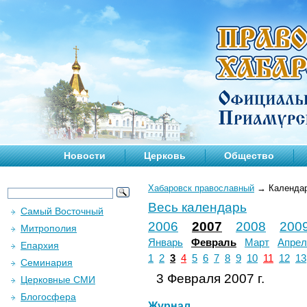
Новости
Церковь
Общество
Хабаровск православный
→
Календа
Весь календарь
Самый Восточный
2006
2007
2008
200
Митрополия
Январь
Февраль
Март
Апрел
Епархия
1
2
3
4
5
6
7
8
9
10
11
12
13
Семинария
3 Февраля 2007 г.
Церковные СМИ
Блогосфера
Журнал