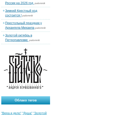
России на 2026 год.
palomnik
Зимний Крестный ход
состоится !
palomnik
Престольный праздник у
Архангела Михаила
palomnik
Золотой октябрь в
Петропавловке.
palomnik
Облако тегов
"Вера и дело"
"Душа"
"Золотой