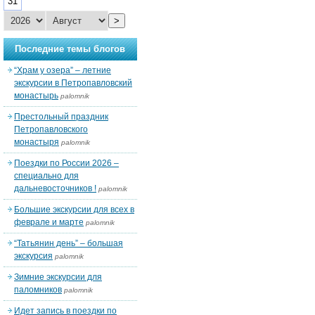
31
>
Последние темы блогов
“Храм у озера” – летние
экскурсии в Петропавловский
монастырь
palomnik
Престольный праздник
Петропавловского
монастыря
palomnik
Поездки по России 2026 –
специально для
дальневосточников !
palomnik
Большие экскурсии для всех в
феврале и марте
palomnik
“Татьянин день” – большая
экскурсия
palomnik
Зимние экскурсии для
паломников
palomnik
Идет запись в поездки по