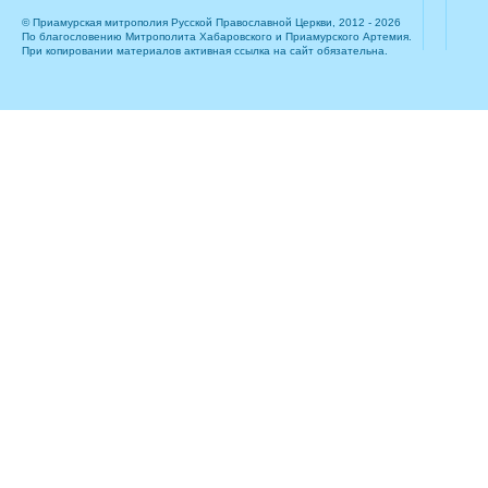
© Приамурская митрополия Русской Православной Церкви, 2012 - 2026
По благословению Митрополита Хабаровского и Приамурского Артемия.
При копировании материалов активная ссылка на сайт обязательна.