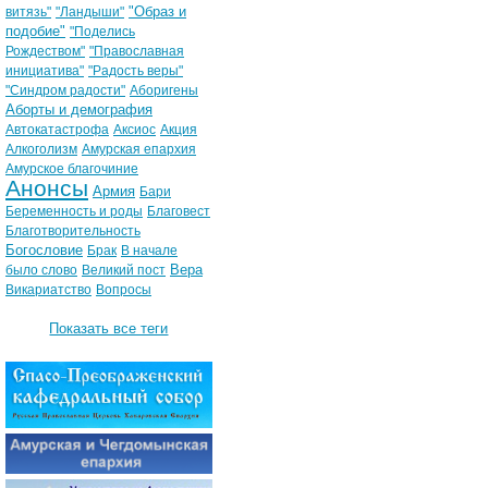
"Образ и
витязь"
"Ландыши"
подобие"
"Поделись
Рождеством"
"Православная
инициатива"
"Радость веры"
"Синдром радости"
Аборигены
Аборты и демография
Автокатастрофа
Аксиос
Акция
Алкоголизм
Амурская епархия
Амурское благочиние
Анонсы
Армия
Бари
Беременность и роды
Благовест
Благотворительность
Богословие
Брак
В начале
Вера
было слово
Великий пост
Викариатство
Вопросы
Показать все теги