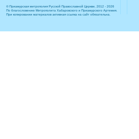
© Приамурская митрополия Русской Православной Церкви, 2012 - 2026
По благословению Митрополита Хабаровского и Приамурского Артемия.
При копировании материалов активная ссылка на сайт обязательна.