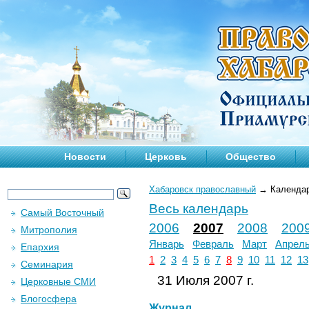
Новости
Церковь
Общество
Хабаровск православный
→
Календа
Весь календарь
Самый Восточный
2006
2007
2008
200
Митрополия
Январь
Февраль
Март
Апрел
Епархия
1
2
3
4
5
6
7
8
9
10
11
12
13
Семинария
31 Июля 2007 г.
Церковные СМИ
Блогосфера
Журнал