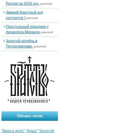
России на 2026 год.
palomnik
Зимний Крестный ход
состоится !
palomnik
Престольный праздник у
Архангела Михаила
palomnik
Золотой октябрь в
Петропавловке.
palomnik
Облако тегов
"Вера и дело"
"Душа"
"Золотой