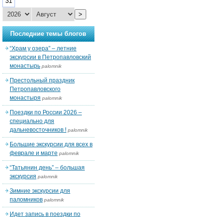
31
>
Последние темы блогов
“Храм у озера” – летние
экскурсии в Петропавловский
монастырь
palomnik
Престольный праздник
Петропавловского
монастыря
palomnik
Поездки по России 2026 –
специально для
дальневосточников !
palomnik
Большие экскурсии для всех в
феврале и марте
palomnik
“Татьянин день” – большая
экскурсия
palomnik
Зимние экскурсии для
паломников
palomnik
Идет запись в поездки по