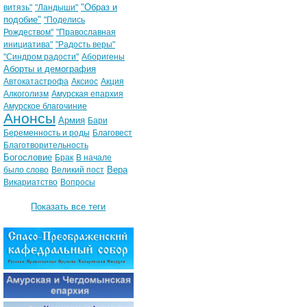
"Образ и
витязь"
"Ландыши"
подобие"
"Поделись
Рождеством"
"Православная
инициатива"
"Радость веры"
"Синдром радости"
Аборигены
Аборты и демография
Автокатастрофа
Аксиос
Акция
Алкоголизм
Амурская епархия
Амурское благочиние
Анонсы
Армия
Бари
Беременность и роды
Благовест
Благотворительность
Богословие
Брак
В начале
Вера
было слово
Великий пост
Викариатство
Вопросы
Показать все теги