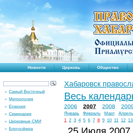
Новости
Церковь
Общество
Хабаровск правосл
Самый Восточный
Весь календар
Митрополия
2006
2007
2008
200
Епархия
Январь
Февраль
Март
Апрел
Семинария
1
2
3
4
5
6
7
8
9
10
11
12
13
Церковные СМИ
25 Июля 2007 
Блогосфера