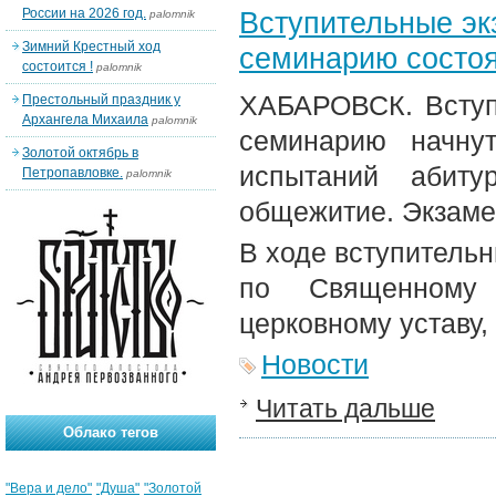
России на 2026 год.
Вступительные эк
palomnik
Зимний Крестный ход
семинарию состоят
состоится !
palomnik
ХАБАРОВСК. Вступ
Престольный праздник у
Архангела Михаила
palomnik
семинарию начну
Золотой октябрь в
испытаний абиту
Петропавловке.
palomnik
общежитие. Экзаме
В ходе вступительн
по Священному 
церковному уставу,
Новости
Читать дальше
Облако тегов
"Вера и дело"
"Душа"
"Золотой