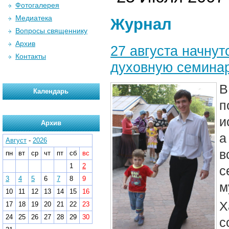
Фотогалерея
Медиатека
Журнал
Вопросы священнику
Архив
27 августа начну
Контакты
духовную семина
В
Календарь
п
и
Архив
а
Август
-
2026
в
пн
вт
ср
чт
пт
сб
вс
1
2
с
3
4
5
6
7
8
9
м
10
11
12
13
14
15
16
Х
17
18
19
20
21
22
23
24
25
26
27
28
29
30
с