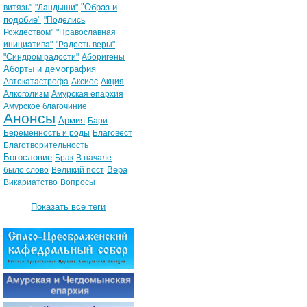
"Образ и
витязь"
"Ландыши"
подобие"
"Поделись
Рождеством"
"Православная
инициатива"
"Радость веры"
"Синдром радости"
Аборигены
Аборты и демография
Автокатастрофа
Аксиос
Акция
Алкоголизм
Амурская епархия
Амурское благочиние
Анонсы
Армия
Бари
Беременность и роды
Благовест
Благотворительность
Богословие
Брак
В начале
Вера
было слово
Великий пост
Викариатство
Вопросы
Показать все теги