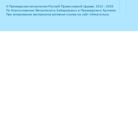
© Приамурская митрополия Русской Православной Церкви, 2012 - 2026
По благословению Митрополита Хабаровского и Приамурского Артемия.
При копировании материалов активная ссылка на сайт обязательна.