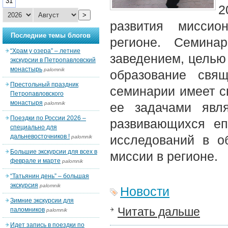
31
2
>
развития миссио
Последние темы блогов
регионе. Семина
“Храм у озера” – летние
заведением, целью 
экскурсии в Петропавловский
монастырь
palomnik
образование свя
Престольный праздник
семинарии имеет с
Петропавловского
монастыря
palomnik
ее задачами явл
Поездки по России 2026 –
развивающихся еп
специально для
дальневосточников !
исследований в о
palomnik
Большие экскурсии для всех в
миссии в регионе.
феврале и марте
palomnik
“Татьянин день” – большая
экскурсия
palomnik
Новости
Зимние экскурсии для
Читать дальше
паломников
palomnik
Идет запись в поездки по