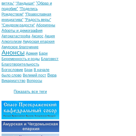
"Образ и
витязь"
"Ландыши"
подобие"
"Поделись
Рождеством"
"Православная
инициатива"
"Радость веры"
"Синдром радости"
Аборигены
Аборты и демография
Автокатастрофа
Аксиос
Акция
Алкоголизм
Амурская епархия
Амурское благочиние
Анонсы
Армия
Бари
Беременность и роды
Благовест
Благотворительность
Богословие
Брак
В начале
Вера
было слово
Великий пост
Викариатство
Вопросы
Показать все теги