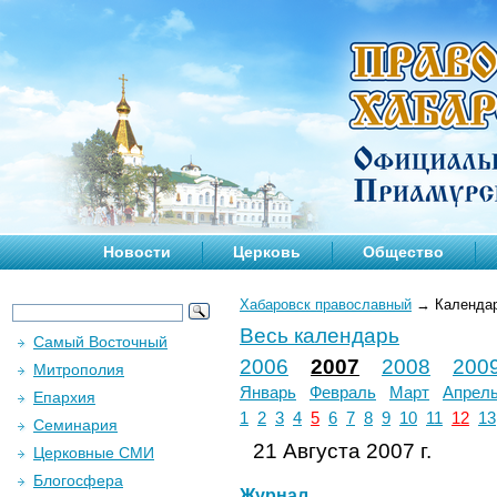
Новости
Церковь
Общество
Хабаровск православный
→
Календа
Весь календарь
Самый Восточный
2006
2007
2008
200
Митрополия
Январь
Февраль
Март
Апрел
Епархия
1
2
3
4
5
6
7
8
9
10
11
12
13
Семинария
21 Августа 2007 г.
Церковные СМИ
Блогосфера
Журнал