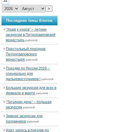
31
>
Последние темы блогов
“Храм у озера” – летние
экскурсии в Петропавловский
монастырь
palomnik
Престольный праздник
Петропавловского
монастыря
palomnik
Поездки по России 2026 –
специально для
дальневосточников !
palomnik
Большие экскурсии для всех в
феврале и марте
palomnik
“Татьянин день” – большая
экскурсия
palomnik
Зимние экскурсии для
паломников
palomnik
Идет запись в поездки по