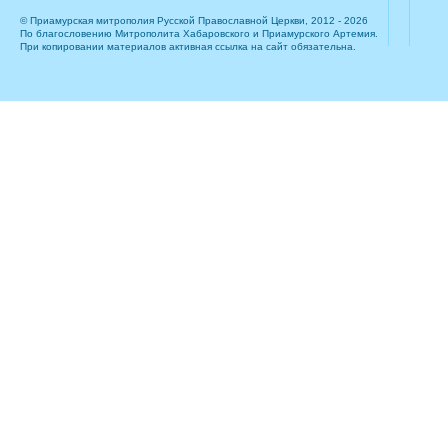
© Приамурская митрополия Русской Православной Церкви, 2012 - 2026
По благословению Митрополита Хабаровского и Приамурского Артемия.
При копировании материалов активная ссылка на сайт обязательна.