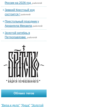
России на 2026 год.
palomnik
Зимний Крестный ход
состоится !
palomnik
Престольный праздник у
Архангела Михаила
palomnik
Золотой октябрь в
Петропавловке.
palomnik
Облако тегов
"Вера и дело"
"Душа"
"Золотой