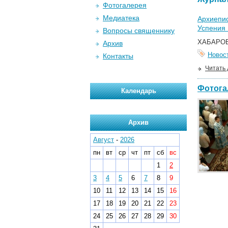
Фотогалерея
Медиатека
Архиепис
Успения
Вопросы священнику
ХАБАРОВ
Архив
Новос
Контакты
Читать
Фотога
Календарь
Архив
Август
-
2026
пн
вт
ср
чт
пт
сб
вс
1
2
3
4
5
6
7
8
9
10
11
12
13
14
15
16
17
18
19
20
21
22
23
24
25
26
27
28
29
30