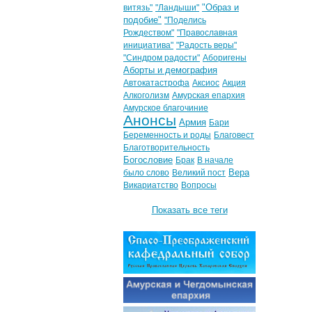
"Образ и
витязь"
"Ландыши"
подобие"
"Поделись
Рождеством"
"Православная
инициатива"
"Радость веры"
"Синдром радости"
Аборигены
Аборты и демография
Автокатастрофа
Аксиос
Акция
Алкоголизм
Амурская епархия
Амурское благочиние
Анонсы
Армия
Бари
Беременность и роды
Благовест
Благотворительность
Богословие
Брак
В начале
Вера
было слово
Великий пост
Викариатство
Вопросы
Показать все теги