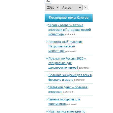
31
>
Последние темы блогов
“Храм у озера” – летние
экскурсии в Петропавловский
монастырь
palomnik
Престольный праздник
Петропавловского
монастыря
palomnik
Поездки по России 2026 –
специально для
дальневосточников !
palomnik
Большие экскурсии для всех в
феврале и марте
palomnik
“Татьянин день” – большая
экскурсия
palomnik
Зимние экскурсии для
паломников
palomnik
Идет запись в поездки по