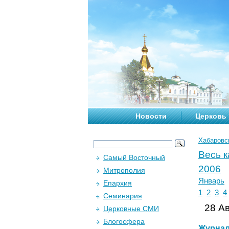
Новости
Церковь
Хабаровс
Весь 
Самый Восточный
2006
Митрополия
Январь
Епархия
1
2
3
4
Семинария
28 Ав
Церковные СМИ
Блогосфера
Журна