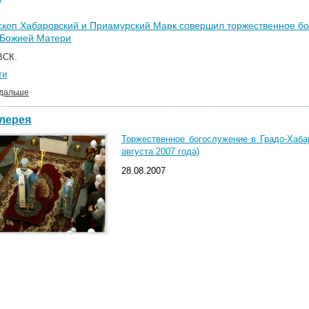
коп Хабаровский и Приамурский Марк совершил торжественное бо
 Божией Матери
СК.
ти
 дальше
лерея
Торжественное богослужение в Градо-Хаба
августа 2007 года)
28.08.2007