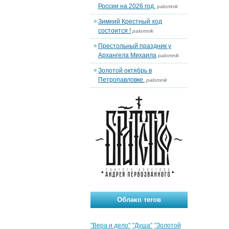
России на 2026 год.
palomnik
Зимний Крестный ход
состоится !
palomnik
Престольный праздник у
Архангела Михаила
palomnik
Золотой октябрь в
Петропавловке.
palomnik
Облако тегов
"Вера и дело"
"Душа"
"Золотой