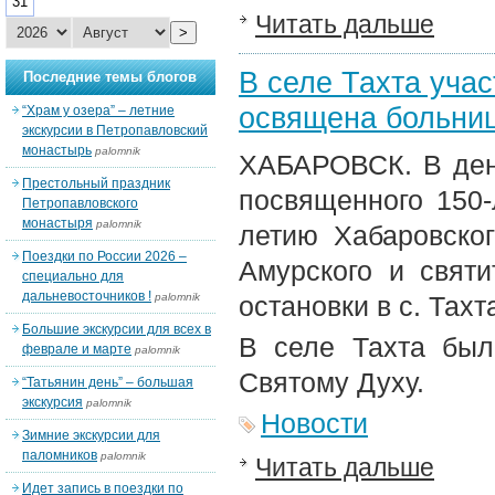
31
Читать дальше
>
В селе Тахта уча
Последние темы блогов
освящена больни
“Храм у озера” – летние
экскурсии в Петропавловский
монастырь
palomnik
ХАБАРОВСК. В день
Престольный праздник
посвященного 150-
Петропавловского
монастыря
palomnik
летию Хабаровско
Поездки по России 2026 –
Амурского и свят
специально для
дальневосточников !
palomnik
остановки в с. Тахта
Большие экскурсии для всех в
В селе Тахта был
феврале и марте
palomnik
Святому Духу.
“Татьянин день” – большая
экскурсия
palomnik
Новости
Зимние экскурсии для
паломников
palomnik
Читать дальше
Идет запись в поездки по