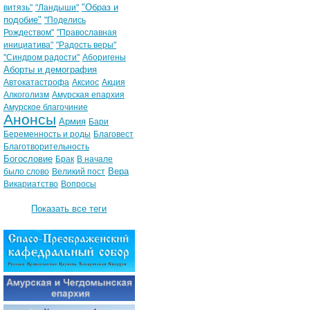
"Образ и
витязь"
"Ландыши"
подобие"
"Поделись
Рождеством"
"Православная
инициатива"
"Радость веры"
"Синдром радости"
Аборигены
Аборты и демография
Автокатастрофа
Аксиос
Акция
Алкоголизм
Амурская епархия
Амурское благочиние
Анонсы
Армия
Бари
Беременность и роды
Благовест
Благотворительность
Богословие
Брак
В начале
Вера
было слово
Великий пост
Викариатство
Вопросы
Показать все теги