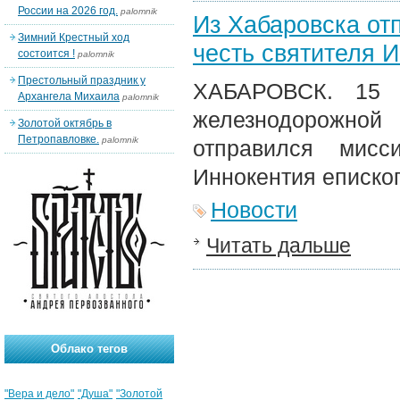
России на 2026 год.
palomnik
Из Хабаровска от
Зимний Крестный ход
честь святителя 
состоится !
palomnik
Престольный праздник у
ХАБАРОВСК. 15 
Архангела Михаила
palomnik
железнодорожной
Золотой октябрь в
Петропавловке.
palomnik
отправился мисс
Иннокентия епископ
Новости
Читать дальше
Облако тегов
"Вера и дело"
"Душа"
"Золотой