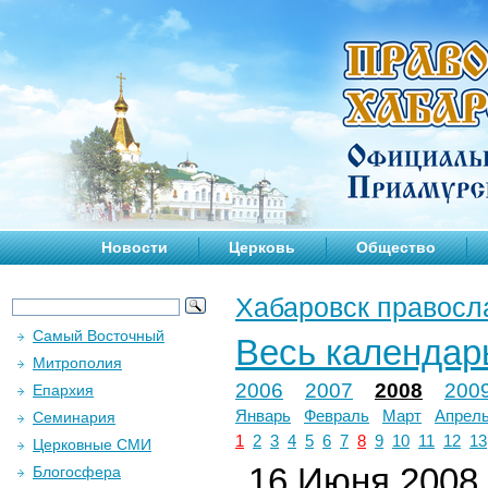
Новости
Церковь
Общество
Хабаровск правосл
Самый Восточный
Весь календар
Митрополия
2006
2007
2008
200
Епархия
Январь
Февраль
Март
Апрел
Семинария
1
2
3
4
5
6
7
8
9
10
11
12
13
Церковные СМИ
16 Июня 2008 
Блогосфера