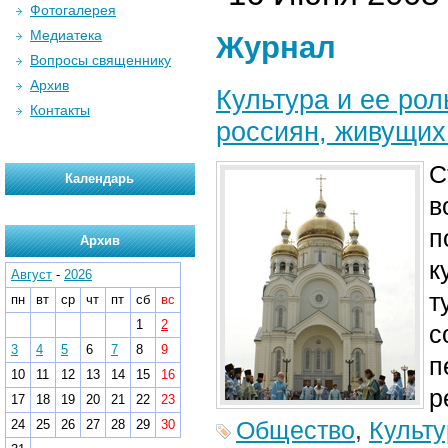
Фотогалерея
Медиатека
Журнал
Вопросы священнику
Архив
Культура и ее рол
Контакты
россиян, живущих
С
Календарь
в
п
Архив
к
Август
-
2026
т
пн
вт
ср
чт
пт
сб
вс
1
2
с
3
4
5
6
7
8
9
п
10
11
12
13
14
15
16
р
17
18
19
20
21
22
23
Общество
,
Культу
24
25
26
27
28
29
30