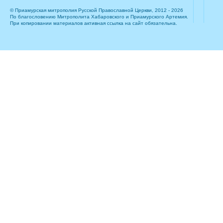
© Приамурская митрополия Русской Православной Церкви, 2012 - 2026
По благословению Митрополита Хабаровского и Приамурского Артемия.
При копировании материалов активная ссылка на сайт обязательна.