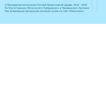
© Приамурская митрополия Русской Православной Церкви, 2012 - 2026
По благословению Митрополита Хабаровского и Приамурского Артемия.
При копировании материалов активная ссылка на сайт обязательна.