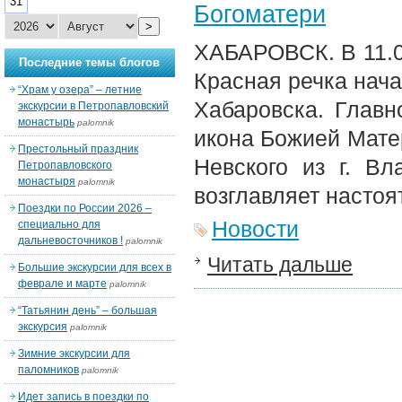
31
Богоматери
>
ХАБАРОВСК. В 11.00
Последние темы блогов
Красная речка нач
“Храм у озера” – летние
Хабаровска. Главн
экскурсии в Петропавловский
монастырь
palomnik
икона Божией Матер
Престольный праздник
Невского из г. В
Петропавловского
монастыря
palomnik
возглавляет настоя
Поездки по России 2026 –
Новости
специально для
дальневосточников !
palomnik
Читать дальше
Большие экскурсии для всех в
феврале и марте
palomnik
“Татьянин день” – большая
экскурсия
palomnik
Зимние экскурсии для
паломников
palomnik
Идет запись в поездки по