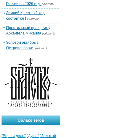
России на 2026 год.
palomnik
Зимний Крестный ход
состоится !
palomnik
Престольный праздник у
Архангела Михаила
palomnik
Золотой октябрь в
Петропавловке.
palomnik
Облако тегов
"Вера и дело"
"Душа"
"Золотой