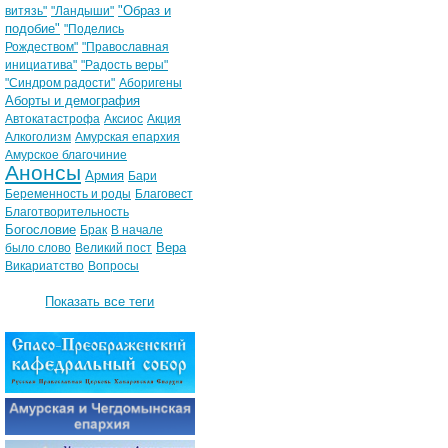
"Образ и
витязь"
"Ландыши"
подобие"
"Поделись
Рождеством"
"Православная
инициатива"
"Радость веры"
"Синдром радости"
Аборигены
Аборты и демография
Автокатастрофа
Аксиос
Акция
Алкоголизм
Амурская епархия
Амурское благочиние
Анонсы
Армия
Бари
Беременность и роды
Благовест
Благотворительность
Богословие
Брак
В начале
Вера
было слово
Великий пост
Викариатство
Вопросы
Показать все теги