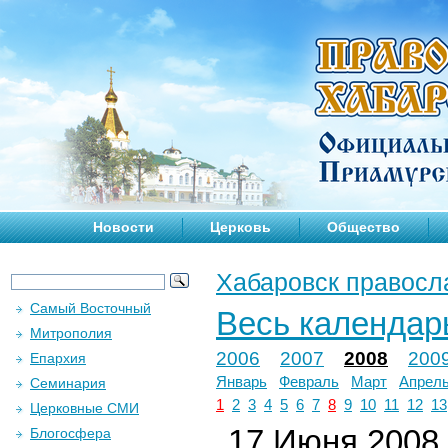
Новости
Церковь
Общество
Хабаровск правосл
Самый Восточный
Весь календар
Митрополия
2006
2007
2008
200
Епархия
Январь
Февраль
Март
Апрел
Семинария
1
2
3
4
5
6
7
8
9
10
11
12
13
Церковные СМИ
17 Июня 2008 
Блогосфера