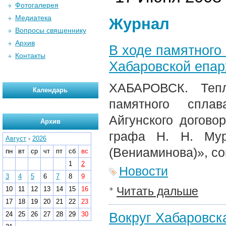
Фотогалерея
Медиатека
Журнал
Вопросы священнику
Архив
В ходе памятного
Контакты
Хабаровской епар
ХАБАРОВСК. Тепл
Календарь
памятного сплав
Айгунского догово
Архив
графа Н. Н. Мур
Август
-
2026
(Вениаминова)»
, с
пн
вт
ср
чт
пт
сб
вс
1
2
Новости
3
4
5
6
7
8
9
Читать дальше
10
11
12
13
14
15
16
17
18
19
20
21
22
23
Вокруг Хабаровск
24
25
26
27
28
29
30