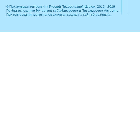
© Приамурская митрополия Русской Православной Церкви, 2012 - 2026
По благословению Митрополита Хабаровского и Приамурского Артемия.
При копировании материалов активная ссылка на сайт обязательна.