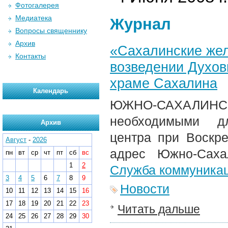
Фотогалерея
Медиатека
Журнал
Вопросы священнику
Архив
«Сахалинские жел
Контакты
возведении Духов
храме Сахалина
Календарь
ЮЖНО-САХАЛИНС
необходимыми дл
Архив
центра при Воскр
Август
-
2026
адрес Южно-Саха
пн
вт
ср
чт
пт
сб
вс
1
2
Служба коммуника
3
4
5
6
7
8
9
Новости
10
11
12
13
14
15
16
17
18
19
20
21
22
23
Читать дальше
24
25
26
27
28
29
30