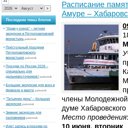
31
Расписание памят
>
Амуре – Хабаровс
Последние темы блогов
0
“Храм у озера” – летние
1
экскурсии в Петропавловский
монастырь
palomnik
М
Престольный праздник
У
Петропавловского
монастыря
palomnik
п
Поездки по России 2026 –
К
специально для
дальневосточников !
palomnik
М
Большие экскурсии для всех в
п
феврале и марте
palomnik
члены Молодежной 
“Татьянин день” – большая
экскурсия
palomnik
думе Хабаровского 
Зимние экскурсии для
Место проведения
паломников
palomnik
10 июня, вторник
Идет запись в поездки по