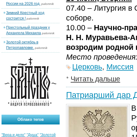
России на 2026 год.
palomnik
07.40 – Литургия 
Зимний Крестный ход
соборе.
состоится !
palomnik
10.00 –
Научно-пр
Престольный праздник у
Архангела Михаила
palomnik
Н. Н. Муравьева-А
Золотой октябрь в
возродим родной 
Петропавловке.
palomnik
Место проведения
Церковь
,
Миссия
Читать дальше
Патриарший дар 
В
Р
Облако тегов
о
"Вера и дело"
"Душа"
"Золотой