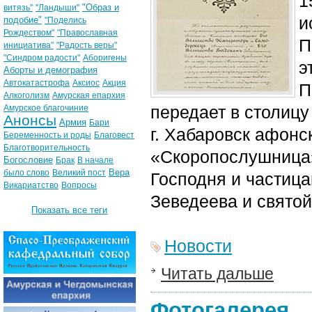
1
"Образ и
витязь"
"Ландыши"
и
подобие"
"Поделись
Рождеством"
"Православная
П
инициатива"
"Радость веры"
"Синдром радости"
Аборигены
э
Аборты и демография
Автокатастрофа
Аксиос
Акция
П
Алкоголизм
Амурская епархия
передает в столицу
Амурское благочиние
Анонсы
Армия
Бари
г. Хабаровск афон
Беременность и роды
Благовест
Благотворительность
«Скоропослушница» 
Богословие
Брак
В начале
Вера
было слово
Великий пост
Господня и частиц
Викариатство
Вопросы
Зеведеева и свято
Показать все теги
Новости
Читать дальше
Фотогалерея