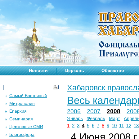
Новости
Церковь
Общество
Хабаровск правосл
Самый Восточный
Весь календар
Митрополия
2006
2007
2008
200
Епархия
Январь
Февраль
Март
Апрел
Семинария
1
2
3
4
5
6
7
8
9
10
11
12
13
Церковные СМИ
4 Июня 2008 г.
Блогосфера