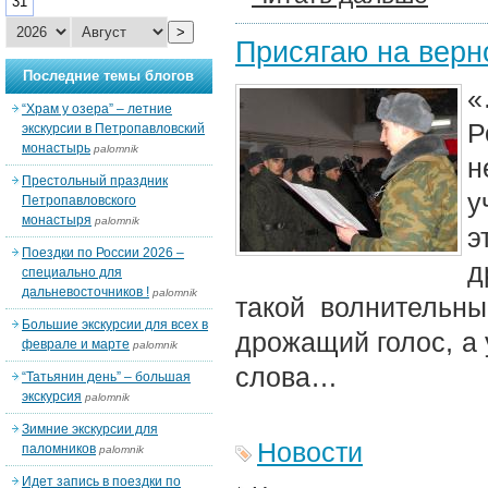
31
>
Присягаю на верн
Последние темы блогов
«
“Храм у озера” – летние
Р
экскурсии в Петропавловский
монастырь
palomnik
н
Престольный праздник
у
Петропавловского
монастыря
palomnik
э
Поездки по России 2026 –
д
специально для
дальневосточников !
palomnik
такой волнительны
Большие экскурсии для всех в
дрожащий голос, а 
феврале и марте
palomnik
слова…
“Татьянин день” – большая
экскурсия
palomnik
Зимние экскурсии для
Новости
паломников
palomnik
Идет запись в поездки по