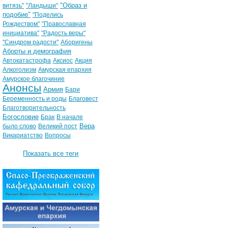
"Образ и
витязь"
"Ландыши"
подобие"
"Поделись
Рождеством"
"Православная
инициатива"
"Радость веры"
"Синдром радости"
Аборигены
Аборты и демография
Автокатастрофа
Аксиос
Акция
Алкоголизм
Амурская епархия
Амурское благочиние
Анонсы
Армия
Бари
Беременность и роды
Благовест
Благотворительность
Богословие
Брак
В начале
Вера
было слово
Великий пост
Викариатство
Вопросы
Показать все теги