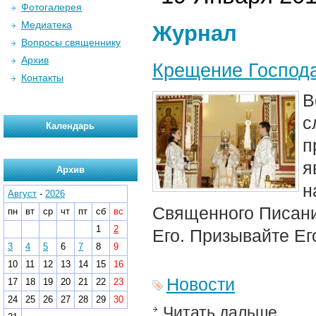
Фотогалерея
Медиатека
Журнал
Вопросы священнику
Архив
Крещение Господа
Контакты
В
с
Календарь
п
я
Архив
н
Август
-
2026
Священного Писани
пн
вт
ср
чт
пт
сб
вс
1
2
Его. Призывайте Его
3
4
5
6
7
8
9
10
11
12
13
14
15
16
Новости
17
18
19
20
21
22
23
24
25
26
27
28
29
30
Читать дальше