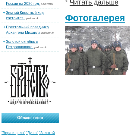
Читать дальше
России на 2026 год.
palomnik
Зимний Крестный ход
Фотогалерея
состоится !
palomnik
Престольный праздник у
Архангела Михаила
palomnik
Золотой октябрь в
Петропавловке.
palomnik
Облако тегов
"Вера и дело"
"Душа"
"Золотой