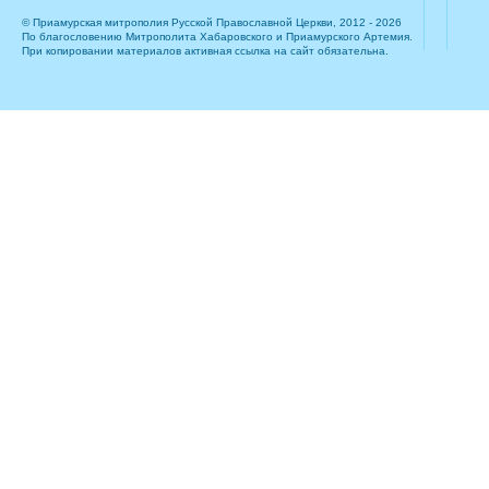
© Приамурская митрополия Русской Православной Церкви, 2012 - 2026
По благословению Митрополита Хабаровского и Приамурского Артемия.
При копировании материалов активная ссылка на сайт обязательна.