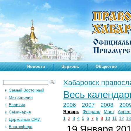
Новости
Церковь
Общество
Хабаровск правосл
Самый Восточный
Весь календар
Митрополия
2006
2007
2008
200
Епархия
Январь
Февраль
Март
Апрел
Семинария
1
2
3
4
5
6
7
8
9
10
11
12
13
Церковные СМИ
19 Января 2011
Блогосфера