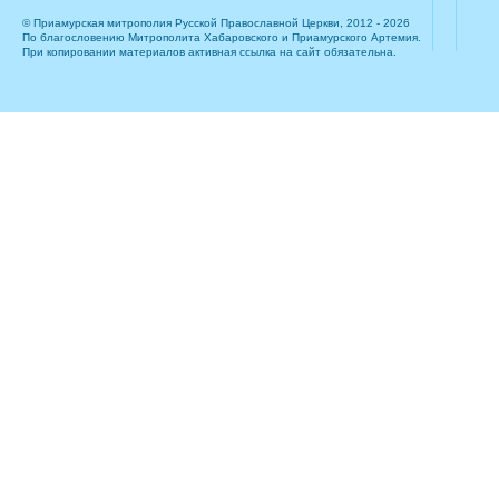
© Приамурская митрополия Русской Православной Церкви, 2012 - 2026
По благословению Митрополита Хабаровского и Приамурского Артемия.
При копировании материалов активная ссылка на сайт обязательна.