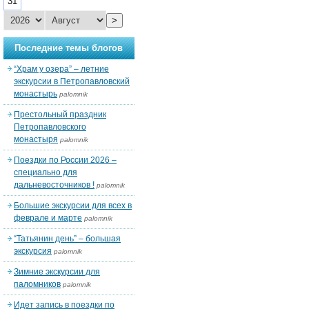
31
>
Последние темы блогов
“Храм у озера” – летние
экскурсии в Петропавловский
монастырь
palomnik
Престольный праздник
Петропавловского
монастыря
palomnik
Поездки по России 2026 –
специально для
дальневосточников !
palomnik
Большие экскурсии для всех в
феврале и марте
palomnik
“Татьянин день” – большая
экскурсия
palomnik
Зимние экскурсии для
паломников
palomnik
Идет запись в поездки по