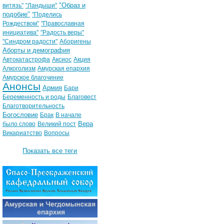
"Образ и
витязь"
"Ландыши"
подобие"
"Поделись
Рождеством"
"Православная
инициатива"
"Радость веры"
"Синдром радости"
Аборигены
Аборты и демография
Автокатастрофа
Аксиос
Акция
Алкоголизм
Амурская епархия
Амурское благочиние
Анонсы
Армия
Бари
Беременность и роды
Благовест
Благотворительность
Богословие
Брак
В начале
Вера
было слово
Великий пост
Викариатство
Вопросы
Показать все теги