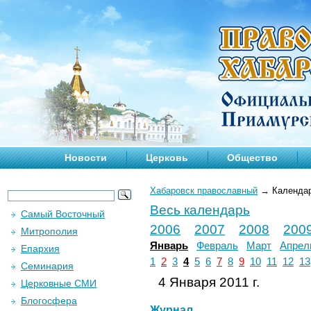
Новости
Церковь
Общество
Хабаровск православный
→
Календа
Весь календарь
Самый Восточный
2006
2007
2008
200
Митрополия
Январь
Февраль
Март
Апрел
Епархия
1
2
3
4
5
6
7
8
9
10
11
12
13
Семинария
4 Января 2011 г.
Церковные СМИ
Блогосфера
Журнал