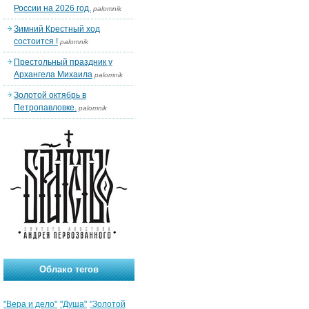
России на 2026 год.
palomnik
Зимний Крестный ход
состоится !
palomnik
Престольный праздник у
Архангела Михаила
palomnik
Золотой октябрь в
Петропавловке.
palomnik
Облако тегов
"Вера и дело"
"Душа"
"Золотой