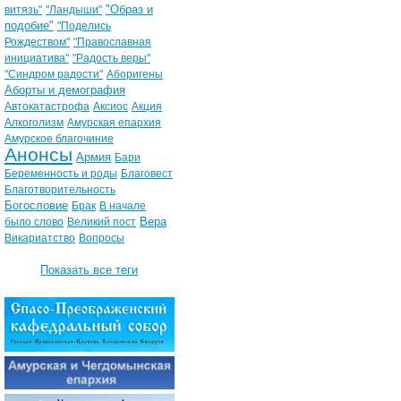
"Образ и
витязь"
"Ландыши"
подобие"
"Поделись
Рождеством"
"Православная
инициатива"
"Радость веры"
"Синдром радости"
Аборигены
Аборты и демография
Автокатастрофа
Аксиос
Акция
Алкоголизм
Амурская епархия
Амурское благочиние
Анонсы
Армия
Бари
Беременность и роды
Благовест
Благотворительность
Богословие
Брак
В начале
Вера
было слово
Великий пост
Викариатство
Вопросы
Показать все теги