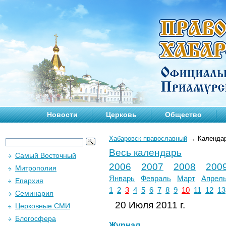
Новости
Церковь
Общество
Хабаровск православный
→
Календа
Весь календарь
Самый Восточный
2006
2007
2008
200
Митрополия
Январь
Февраль
Март
Апрел
Епархия
1
2
3
4
5
6
7
8
9
10
11
12
13
Семинария
20 Июля 2011 г.
Церковные СМИ
Блогосфера
Журнал