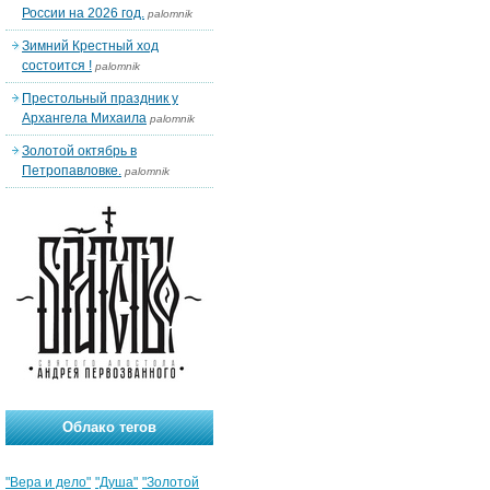
России на 2026 год.
palomnik
Зимний Крестный ход
состоится !
palomnik
Престольный праздник у
Архангела Михаила
palomnik
Золотой октябрь в
Петропавловке.
palomnik
Облако тегов
"Вера и дело"
"Душа"
"Золотой