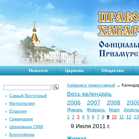
Новости
Церковь
Общество
Хабаровск православный
→
Календа
Весь календарь
Самый Восточный
2006
2007
2008
200
Митрополия
Январь
Февраль
Март
Апрел
Епархия
1
2
3
4
5
6
7
8
9
10
11
12
13
Семинария
9 Июля 2011 г.
Церковные СМИ
Блогосфера
Журнал