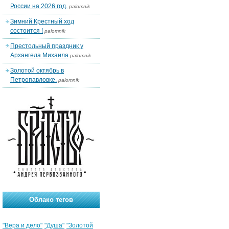
России на 2026 год.
palomnik
Зимний Крестный ход
состоится !
palomnik
Престольный праздник у
Архангела Михаила
palomnik
Золотой октябрь в
Петропавловке.
palomnik
Облако тегов
"Вера и дело"
"Душа"
"Золотой