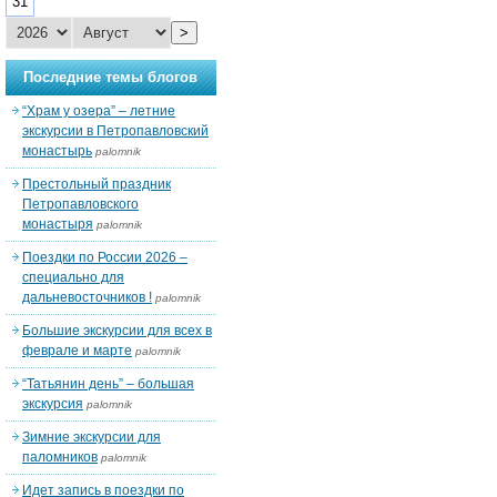
31
>
Последние темы блогов
“Храм у озера” – летние
экскурсии в Петропавловский
монастырь
palomnik
Престольный праздник
Петропавловского
монастыря
palomnik
Поездки по России 2026 –
специально для
дальневосточников !
palomnik
Большие экскурсии для всех в
феврале и марте
palomnik
“Татьянин день” – большая
экскурсия
palomnik
Зимние экскурсии для
паломников
palomnik
Идет запись в поездки по