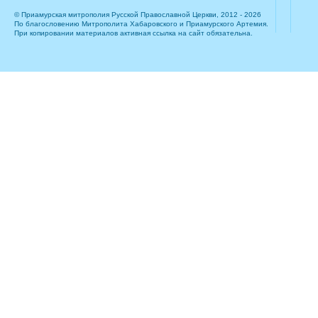
© Приамурская митрополия Русской Православной Церкви, 2012 - 2026
По благословению Митрополита Хабаровского и Приамурского Артемия.
При копировании материалов активная ссылка на сайт обязательна.