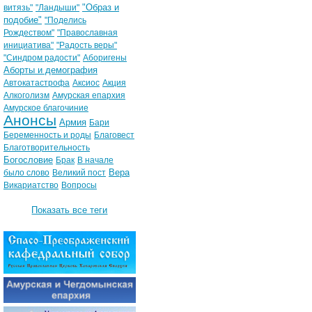
"Образ и
витязь"
"Ландыши"
подобие"
"Поделись
Рождеством"
"Православная
инициатива"
"Радость веры"
"Синдром радости"
Аборигены
Аборты и демография
Автокатастрофа
Аксиос
Акция
Алкоголизм
Амурская епархия
Амурское благочиние
Анонсы
Армия
Бари
Беременность и роды
Благовест
Благотворительность
Богословие
Брак
В начале
Вера
было слово
Великий пост
Викариатство
Вопросы
Показать все теги