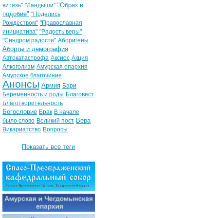
"Образ и
витязь"
"Ландыши"
подобие"
"Поделись
Рождеством"
"Православная
инициатива"
"Радость веры"
"Синдром радости"
Аборигены
Аборты и демография
Автокатастрофа
Аксиос
Акция
Алкоголизм
Амурская епархия
Амурское благочиние
Анонсы
Армия
Бари
Беременность и роды
Благовест
Благотворительность
Богословие
Брак
В начале
Вера
было слово
Великий пост
Викариатство
Вопросы
Показать все теги