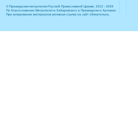
© Приамурская митрополия Русской Православной Церкви, 2012 - 2026
По благословению Митрополита Хабаровского и Приамурского Артемия.
При копировании материалов активная ссылка на сайт обязательна.