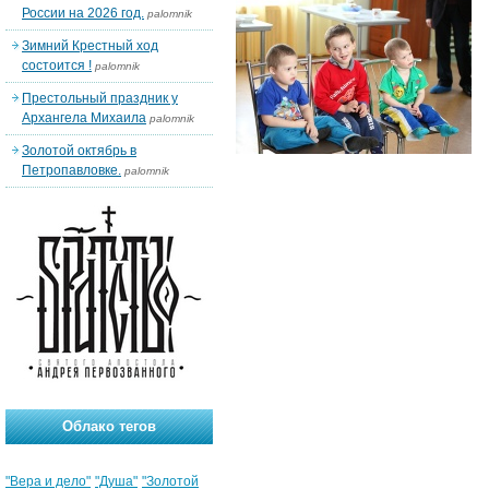
России на 2026 год.
palomnik
Зимний Крестный ход
состоится !
palomnik
Престольный праздник у
Архангела Михаила
palomnik
Золотой октябрь в
Петропавловке.
palomnik
Облако тегов
"Вера и дело"
"Душа"
"Золотой