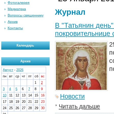
Фотогалерея
Медиатека
Журнал
Вопросы священнику
Архив
В "Татьянин день
Контакты
покровительнице 
2
Календарь
п
с
Архив
п
Август
-
2026
пн
вт
ср
чт
пт
сб
вс
1
2
3
4
5
6
7
8
9
Новости
10
11
12
13
14
15
16
17
18
19
20
21
22
23
Читать дальше
24
25
26
27
28
29
30