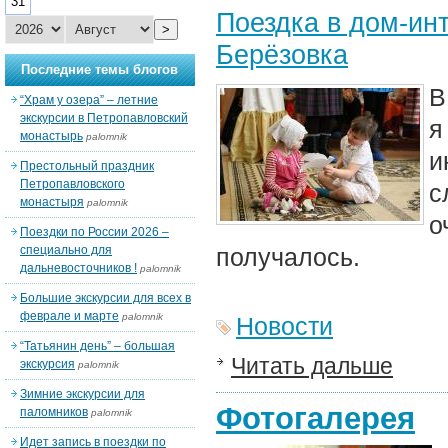
31
Поездка в дом-ин
>
Берёзовка
Последние темы блогов
В
“Храм у озера” – летние
экскурсии в Петропавловский
я
монастырь
palomnik
и
Престольный праздник
Петропавловского
с
монастыря
palomnik
о
Поездки по России 2026 –
специально для
получалось.
дальневосточников !
palomnik
Большие экскурсии для всех в
феврале и марте
palomnik
Новости
“Татьянин день” – большая
Читать дальше
экскурсия
palomnik
Зимние экскурсии для
Фотогалерея
паломников
palomnik
Идет запись в поездки по