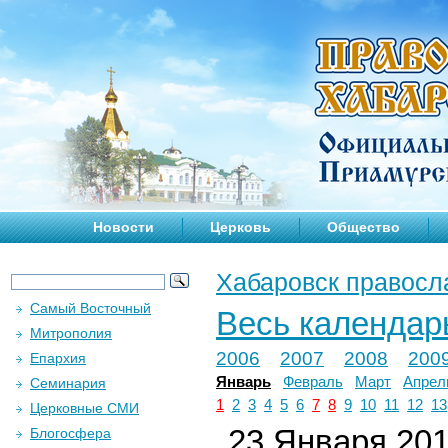
Новости
Церковь
Общество
Хабаровск правосл
Самый Восточный
Весь календар
Митрополия
2006
2007
2008
200
Епархия
Январь
Февраль
Март
Апрел
Семинария
1
2
3
4
5
6
7
8
9
10
11
12
13
Церковные СМИ
23 Января 2012
Блогосфера