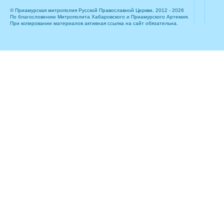
© Приамурская митрополия Русской Православной Церкви, 2012 - 2026
По благословению Митрополита Хабаровского и Приамурского Артемия.
При копировании материалов активная ссылка на сайт обязательна.