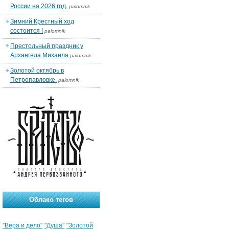
России на 2026 год.
palomnik
Зимний Крестный ход
состоится !
palomnik
Престольный праздник у
Архангела Михаила
palomnik
Золотой октябрь в
Петропавловке.
palomnik
Облако тегов
"Вера и дело"
"Душа"
"Золотой