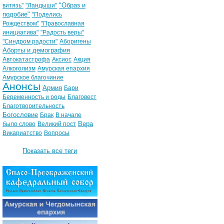
"Образ и
витязь"
"Ландыши"
подобие"
"Поделись
Рождеством"
"Православная
инициатива"
"Радость веры"
"Синдром радости"
Аборигены
Аборты и демография
Автокатастрофа
Аксиос
Акция
Алкоголизм
Амурская епархия
Амурское благочиние
Анонсы
Армия
Бари
Беременность и роды
Благовест
Благотворительность
Богословие
Брак
В начале
Вера
было слово
Великий пост
Викариатство
Вопросы
Показать все теги