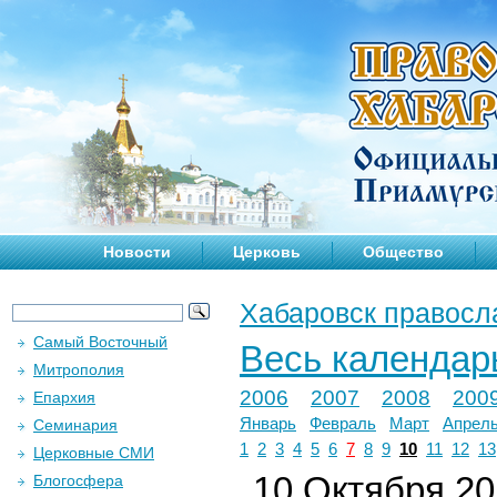
Новости
Церковь
Общество
Хабаровск правосл
Самый Восточный
Весь календар
Митрополия
2006
2007
2008
200
Епархия
Январь
Февраль
Март
Апрел
Семинария
1
2
3
4
5
6
7
8
9
10
11
12
13
Церковные СМИ
10 Октября 201
Блогосфера