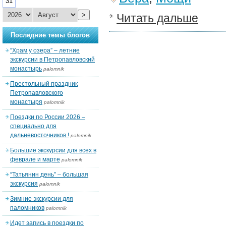
31
>
Читать дальше
Последние темы блогов
“Храм у озера” – летние
экскурсии в Петропавловский
монастырь
palomnik
Престольный праздник
Петропавловского
монастыря
palomnik
Поездки по России 2026 –
специально для
дальневосточников !
palomnik
Большие экскурсии для всех в
феврале и марте
palomnik
“Татьянин день” – большая
экскурсия
palomnik
Зимние экскурсии для
паломников
palomnik
Идет запись в поездки по