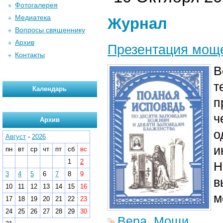
Фотогалерея
Медиатека
Журнал
Вопросы священнику
Архив
Презентация мощ
Контакты
В
т
Календарь
п
ч
Архив
о
Август
-
2026
и
пн
вт
ср
чт
пт
сб
вс
1
2
Н
3
4
5
6
7
8
9
в
10
11
12
13
14
15
16
м
17
18
19
20
21
22
23
24
25
26
27
28
29
30
Вера
,
Мощи