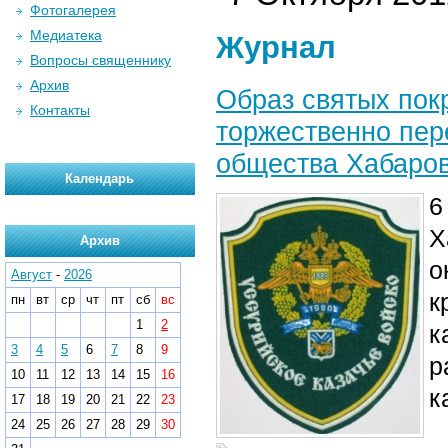
Фотогалерея
Медиатека
Журнал
Вопросы священнику
Архив
Образ святых пок
Контакты
торжественно пер
общества Хабаров
Календарь
6
Х
Архив
о
Август
-
2026
к
пн
вт
ср
чт
пт
сб
вс
1
2
к
3
4
5
6
7
8
9
р
10
11
12
13
14
15
16
к
17
18
19
20
21
22
23
24
25
26
27
28
29
30