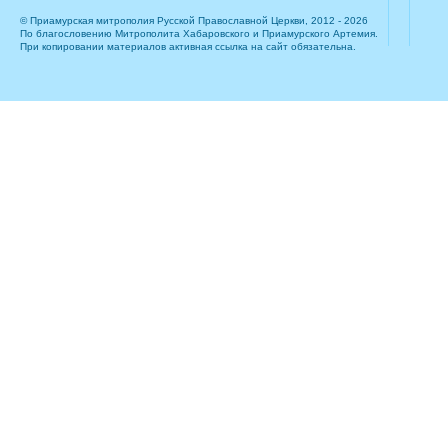
© Приамурская митрополия Русской Православной Церкви, 2012 - 2026
По благословению Митрополита Хабаровского и Приамурского Артемия.
При копировании материалов активная ссылка на сайт обязательна.