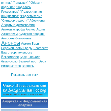
"Образ и
витязь"
"Ландыши"
подобие"
"Поделись
Рождеством"
"Православная
инициатива"
"Радость веры"
"Синдром радости"
Аборигены
Аборты и демография
Автокатастрофа
Аксиос
Акция
Алкоголизм
Амурская епархия
Амурское благочиние
Анонсы
Армия
Бари
Беременность и роды
Благовест
Благотворительность
Богословие
Брак
В начале
Вера
было слово
Великий пост
Викариатство
Вопросы
Показать все теги