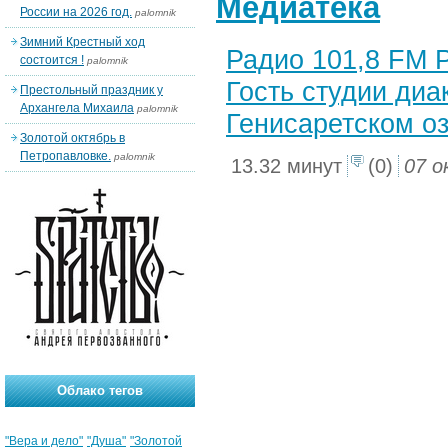
Медиатека
России на 2026 год.
palomnik
Зимний Крестный ход
Радио 101,8 FM Р
состоится !
palomnik
Гость студии диа
Престольный праздник у
Архангела Михаила
palomnik
Генисаретском о
Золотой октябрь в
Петропавловке.
palomnik
13.32 минут
(0)
07 о
Облако тегов
"Вера и дело"
"Душа"
"Золотой