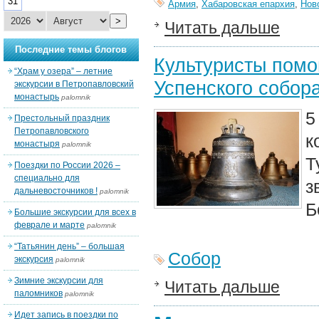
31
Армия
,
Хабаровская епархия
,
Нов
>
Читать дальше
Последние темы блогов
Культуристы помо
“Храм у озера” – летние
Успенского собор
экскурсии в Петропавловский
монастырь
palomnik
5
Престольный праздник
Петропавловского
к
монастыря
palomnik
Т
Поездки по России 2026 –
специально для
з
дальневосточников !
palomnik
Б
Большие экскурсии для всех в
феврале и марте
palomnik
“Татьянин день” – большая
Собор
экскурсия
palomnik
Зимние экскурсии для
Читать дальше
паломников
palomnik
Идет запись в поездки по