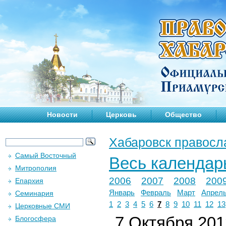
Новости
Церковь
Общество
Хабаровск правосл
Самый Восточный
Весь календар
Митрополия
2006
2007
2008
200
Епархия
Январь
Февраль
Март
Апрел
Семинария
1
2
3
4
5
6
7
8
9
10
11
12
13
Церковные СМИ
7 Октября 2012
Блогосфера