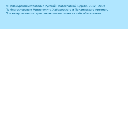
© Приамурская митрополия Русской Православной Церкви, 2012 - 2026
По благословению Митрополита Хабаровского и Приамурского Артемия.
При копировании материалов активная ссылка на сайт обязательна.