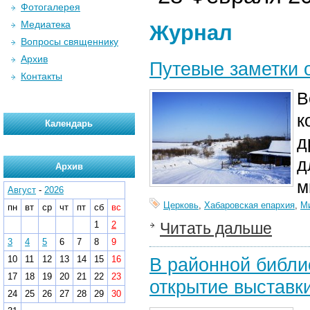
Фотогалерея
Медиатека
Журнал
Вопросы священнику
Архив
Путевые заметки о
Контакты
В
к
Календарь
д
д
Архив
м
Август
-
2026
Церковь
,
Хабаровская епархия
,
М
пн
вт
ср
чт
пт
сб
вс
1
2
Читать дальше
3
4
5
6
7
8
9
10
11
12
13
14
15
16
В районной библи
17
18
19
20
21
22
23
открытие выставк
24
25
26
27
28
29
30