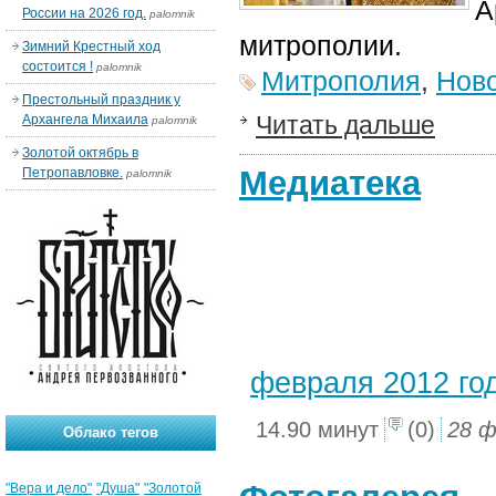
А
России на 2026 год.
palomnik
митрополии.
Зимний Крестный ход
состоится !
palomnik
Митрополия
,
Нов
Престольный праздник у
Читать дальше
Архангела Михаила
palomnik
Золотой октябрь в
Медиатека
Петропавловке.
palomnik
февраля 2012 го
14.90 минут
(0)
28 ф
Облако тегов
"Вера и дело"
"Душа"
"Золотой