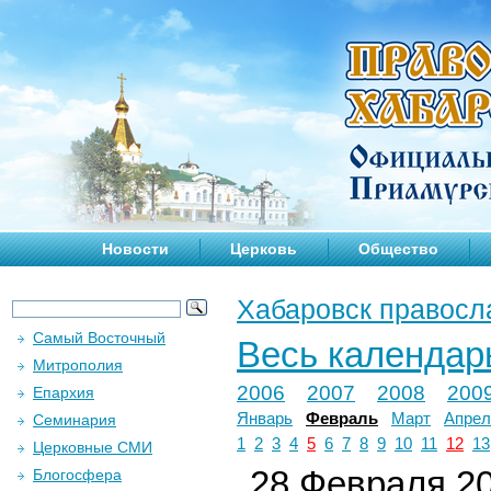
Новости
Церковь
Общество
Хабаровск правосл
Самый Восточный
Весь календар
Митрополия
2006
2007
2008
200
Епархия
Январь
Февраль
Март
Апрел
Семинария
1
2
3
4
5
6
7
8
9
10
11
12
13
Церковные СМИ
28 Февраля 20
Блогосфера