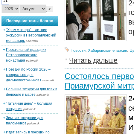
31
2
>
г
в
Последние темы блогов
о
“Храм у озера” – летние
экскурсии в Петропавловский
монастырь
palomnik
Престольный праздник
Новости
,
Хабаровская епархия
,
Це
Петропавловского
Читать дальше
монастыря
palomnik
Поездки по России 2026 –
Состоялось перво
специально для
дальневосточников !
palomnik
Приамурской мит
Большие экскурсии для всех в
феврале и марте
palomnik
2
“Татьянин день” – большая
с
экскурсия
palomnik
м
Зимние экскурсии для
паломников
palomnik
И
Идет запись в поездки по