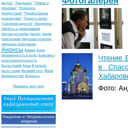
Фотогалерея
"Образ и
витязь"
"Ландыши"
подобие"
"Поделись
Рождеством"
"Православная
инициатива"
"Радость веры"
"Синдром радости"
Аборигены
Аборты и демография
Автокатастрофа
Аксиос
Акция
Алкоголизм
Амурская епархия
Амурское благочиние
Анонсы
Армия
Бари
Беременность и роды
Благовест
Чтение 
Благотворительность
в Спасо
Богословие
Брак
В начале
Вера
было слово
Великий пост
Хабаровс
Викариатство
Вопросы
Показать все теги
Фото: А