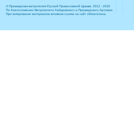
© Приамурская митрополия Русской Православной Церкви, 2012 - 2026
По благословению Митрополита Хабаровского и Приамурского Артемия.
При копировании материалов активная ссылка на сайт обязательна.