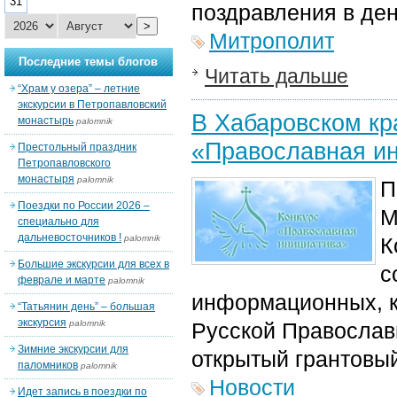
31
поздравления в ден
>
Митрополит
Последние темы блогов
Читать дальше
“Храм у озера” – летние
экскурсии в Петропавловский
В Хабаровском кр
монастырь
palomnik
«Православная ин
Престольный праздник
Петропавловского
монастыря
palomnik
П
Поездки по России 2026 –
М
специально для
дальневосточников !
palomnik
К
Большие экскурсии для всех в
с
феврале и марте
palomnik
информационных, к
“Татьянин день” – большая
экскурсия
palomnik
Русской Православ
Зимние экскурсии для
открытый грантовы
паломников
palomnik
Новости
Идет запись в поездки по