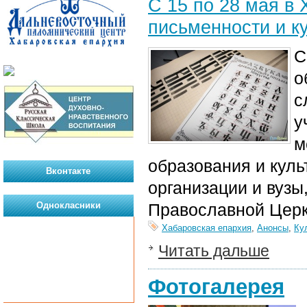
С 15 по 28 мая в
письменности и к
С
о
с
у
м
образования и кул
Вконтакте
организации и вузы
Однокласники
Православной Церк
Хабаровская епархия
,
Анонсы
,
Ку
Читать дальше
Фотогалерея