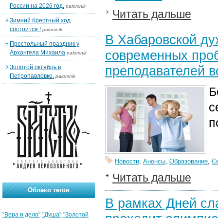
России на 2026 год.
palomnik
Читать дальше
Зимний Крестный ход
состоится !
palomnik
В Хабаровской ду
Престольный праздник у
современных проб
Архангела Михаила
palomnik
преподавателей в
Золотой октябрь в
Петропавловке.
palomnik
Б
с
п
Новости
,
Анонсы
,
Образование
,
С
Читать дальше
Облако тегов
В рамках Дней сл
"Вера и дело"
"Душа"
"Золотой