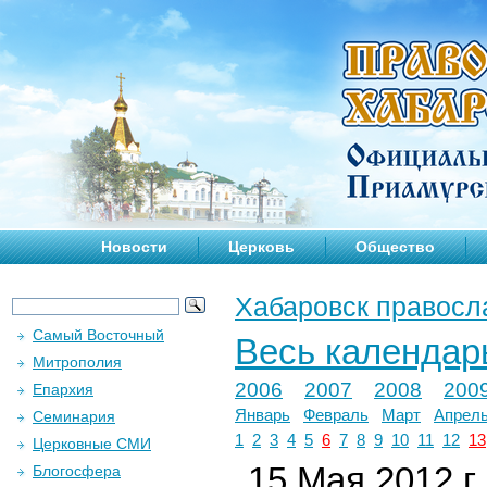
Новости
Церковь
Общество
Хабаровск правосл
Самый Восточный
Весь календар
Митрополия
2006
2007
2008
200
Епархия
Январь
Февраль
Март
Апрел
Семинария
1
2
3
4
5
6
7
8
9
10
11
12
13
Церковные СМИ
15 Мая 2012 г.
Блогосфера