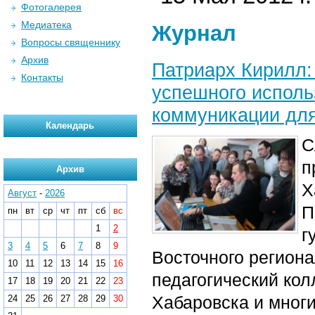
Фотогалерея
Медиатека
Журнал
Вопросы священнику
Архив
Патриарх Кирилл:
Контакты
успешного исполь
коммуникации для
Календарь
С
п
Архив
Х
Август
-
2026
П
пн
вт
ср
чт
пт
сб
вс
1
2
г
3
4
5
6
7
8
9
Восточного регион
10
11
12
13
14
15
16
педагогический кол
17
18
19
20
21
22
23
Хабаровска и многи
24
25
26
27
28
29
30