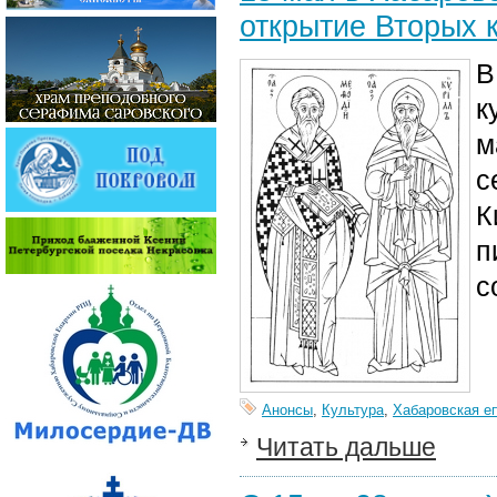
открытие Вторых 
В
к
м
с
К
п
с
Анонсы
,
Культура
,
Хабаровская е
Читать дальше