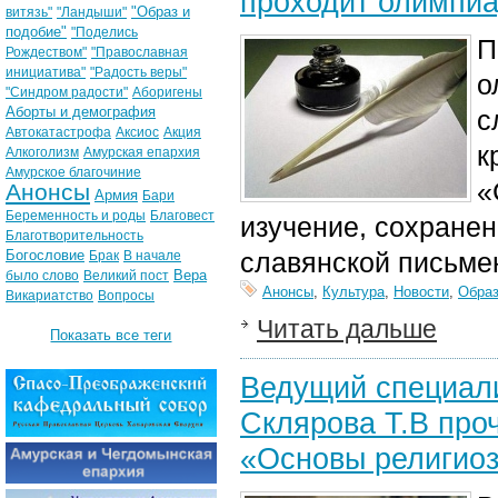
проходит олимпиа
"Образ и
витязь"
"Ландыши"
подобие"
"Поделись
П
Рождеством"
"Православная
инициатива"
"Радость веры"
о
"Синдром радости"
Аборигены
Аборты и демография
с
Автокатастрофа
Аксиос
Акция
к
Алкоголизм
Амурская епархия
Амурское благочиние
«
Анонсы
Армия
Бари
Беременность и роды
Благовест
изучение, сохране
Благотворительность
Богословие
славянской письмен
Брак
В начале
Вера
было слово
Великий пост
Анонсы
,
Культура
,
Новости
,
Образ
Викариатство
Вопросы
Читать дальше
Показать все теги
Ведущий специали
Склярова Т.В про
«Основы религиозн