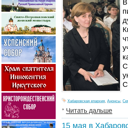
В
п
д
К
ч
у
к
С
у
С
Хабаровская епархия
,
Анонсы
,
Се
Читать дальше
15 мая в Хабаров